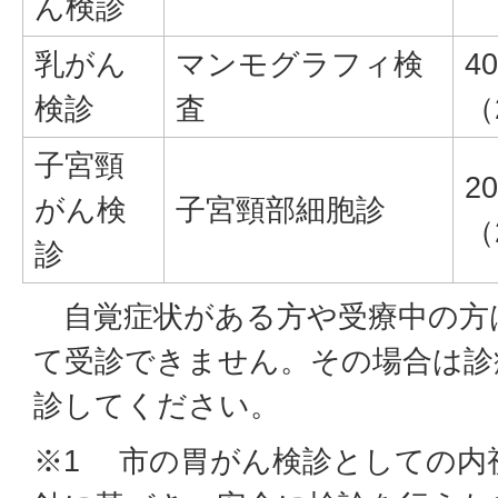
ん検診
乳がん
マンモグラフィ検
4
検診
査
（
子宮頸
2
がん検
子宮頸部細胞診
（
診
自覚症状がある方や受療中の方
て受診できません。その場合は診
診してください。
※1 市の胃がん検診としての内