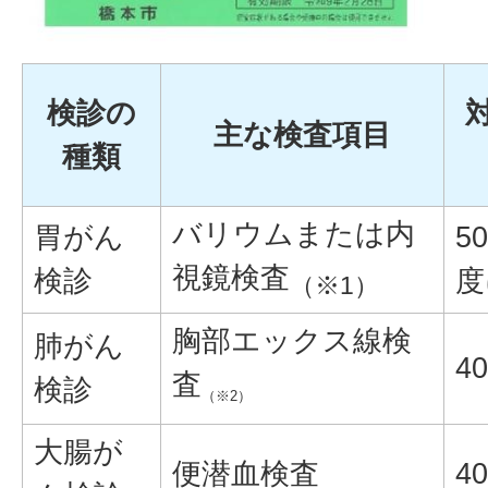
検診の
主な検査項目
種類
バリウムまたは内
胃がん
5
視鏡検査
検診
度
（※1）
胸部エックス線検
肺がん
4
査
検診
（※2）
大腸が
便潜血検査
4