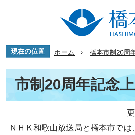
現在の位置
ホーム
橋本市制20周
市制20周年記念
更
ＮＨＫ和歌山放送局と橋本市では