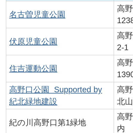
高野
名古曽児童公園
123
高野
伏原児童公園
2-1
高野
住吉運動公園
139
高野口公園 Supported by
高野
紀北緑地建設
北山
高野
紀の川高野口第1緑地
内