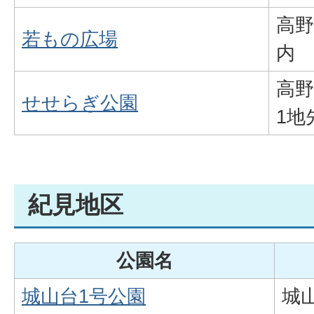
高野
若もの広場
内
高野
せせらぎ公園
1地
紀見地区
公園名
城山台1号公園
城山