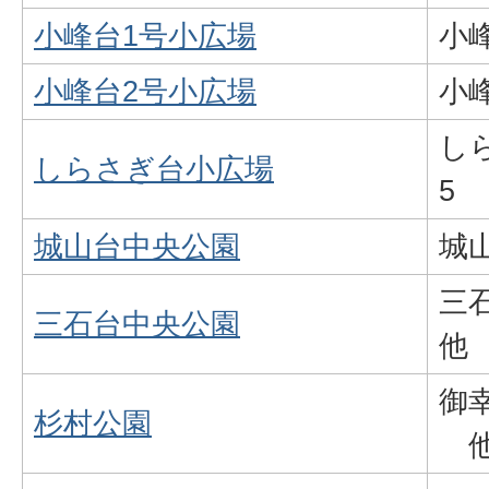
小峰台1号小広場
小峰
小峰台2号小広場
小峰
し
しらさぎ台小広場
5
城山台中央公園
城山
三石
三石台中央公園
他
御幸
杉村公園