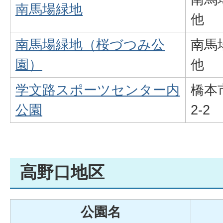
南馬場緑地
他
南馬場緑地（桜づつみ公
南馬場
園）
他
学文路スポーツセンター内
橋本
公園
2-2
高野口地区
公園名