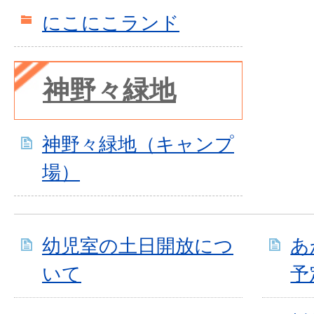
にこにこランド
神野々緑地
神野々緑地（キャンプ
場）
幼児室の土日開放につ
あ
いて
予