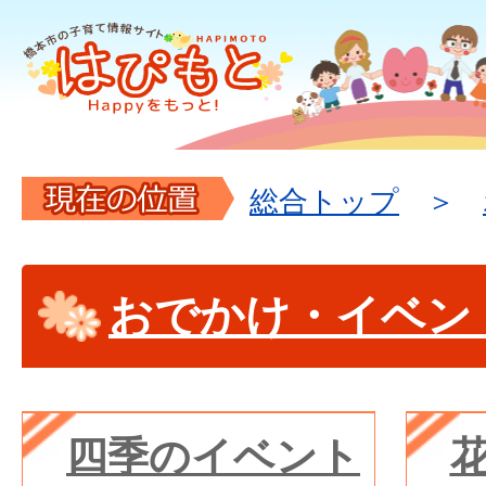
現
総合トップ
在
の
おでかけ・イベン
位
置
四季のイベント