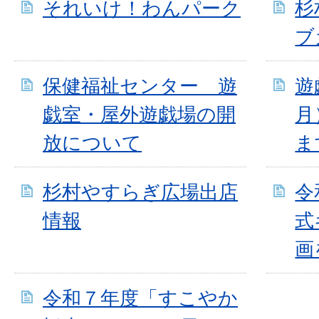
それいけ！わんパーク
杉
ブ
保健福祉センター 遊
遊
戯室・屋外遊戯場の開
月
放について
ま
杉村やすらぎ広場出店
令
情報
式
画
令和７年度「すこやか