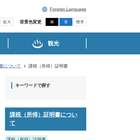
Foreign Language
背景色変更
観光
書について
課税（所得）証明書
キーワードで探す
課税（所得）証明書につい
て
課税（所得）証明書