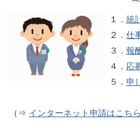
１．
統
２．
仕
３．
報
４．
応
５．
申
（⇒
インターネット申請はこち