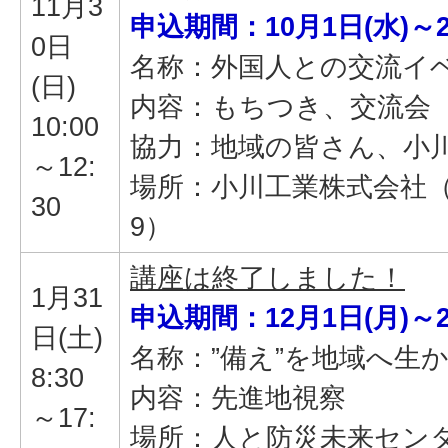
11月3
申込期間：10月1日(水)～2
0日
名称：外国人との交流イ
(日)
内容：もちつき、交流会
10:00
協力：地域の皆さん、小
～12:
場所：小川工業株式会社（
30
9）
講座は終了しました！
1月31
申込期間：12月1日(月)～2
日(土)
名称：”備え”を地域へ生
8:30
内容：先進地視察
～17:
場所：人と防災未来セン