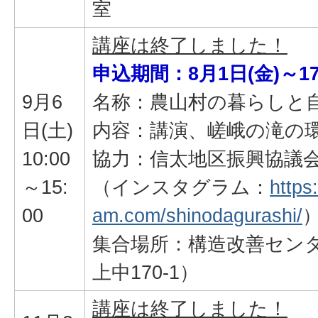
室
講座は終了しました！
申込期間：8月1日(金)～17
9月6
名称：農山村の暮らしと
日(土)
内容：講演、嵯峨の滝の
10:00
協力：信太地区振興協議
～15:
（インスタグラム：
https
00
am.com/shinodagurashi/
集合場所：構造改善セン
上中170-1）
講座は終了しました！