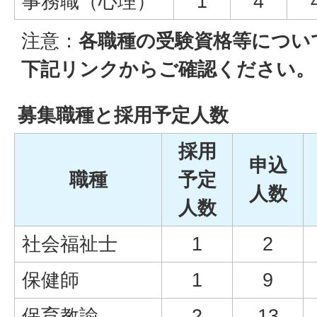
事務職（心理）
1
4
注意：
各職種の受験資格等につい
下記リンクからご確認ください。
募集職種と採用予定人数
採用
申込
職種
予定
人数
人数
社会福祉士
1
2
保健師
1
9
保育教諭
2
13