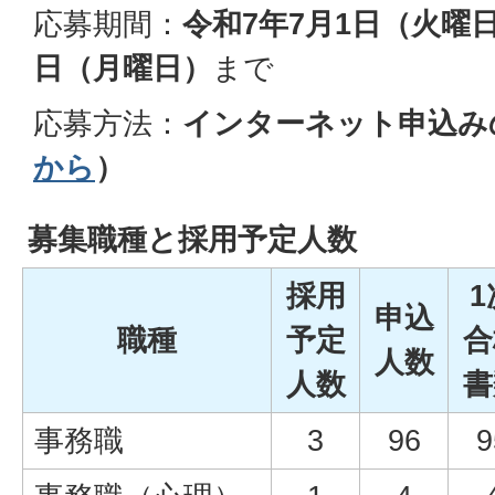
応募期間：
令和7年7月1日（火曜
日（月曜日）
まで
応募方法：
インターネット申込み
から
）
募集職種と採用予定人数
採用
1
申込
職種
予定
合
人数
人数
書
事務職
3
96
9