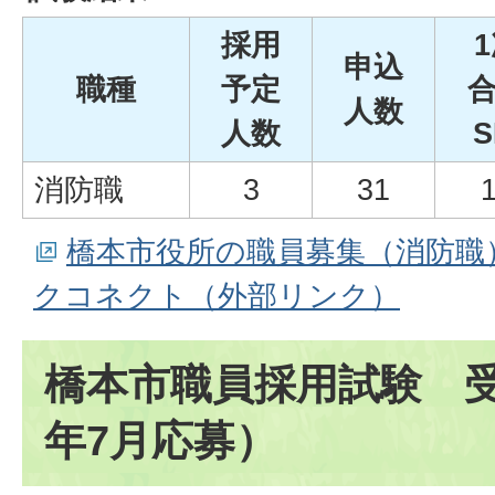
採用
申込
職種
予定
人数
人数
S
消防職
3
31
橋本市役所の職員募集（消防職
クコネクト（外部リンク）
橋本市職員採用試験 受
年7月応募）