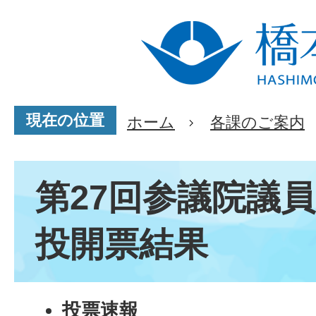
現在の位置
ホーム
各課のご案内
第27回参議院議
投開票結果
投票
速報