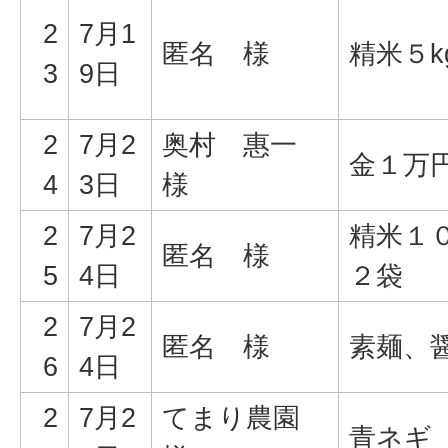
2
7月1
匿名 様
精米５k
3
9日
2
7月2
奥村 惠一
金１万
4
3日
様
2
7月2
精米１０
匿名 様
5
4日
２袋
2
7月2
匿名 様
素麺、
6
4日
2
7月2
てまり農園
青ネギ