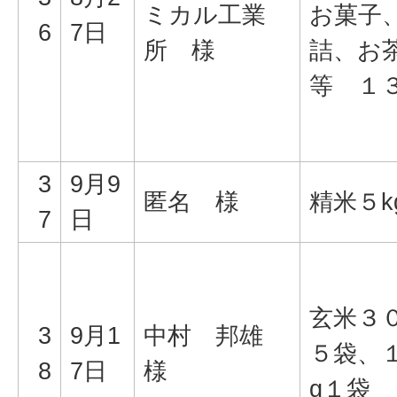
ミカル工業
お菓子
6
7日
所 様
詰、
等 １
3
9月9
匿名 様
精米５k
7
日
玄米３０
3
9月1
中村 邦雄
５袋、
8
7日
様
g１袋