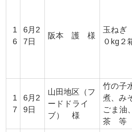
1
6月2
玉ねぎ
阪本 護 様
6
7日
０kg２
竹の子
山田地区（フ
1
6月2
煮、み
ードドライ
7
9日
ごま油
ブ） 様
茶 等