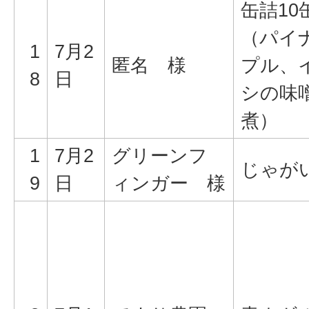
缶詰10
（パイ
1
7月2
匿名 様
プル、
8
日
シの味
煮）
1
7月2
グリーンフ
じゃが
9
日
ィンガー 様