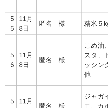
5
11月
匿名 様
精米５k
5
8日
こめ油
5
11月
スタ、
匿名 様
6
8日
ッシ
他
ジャガ
5
11月
匿名 様
モ、カ