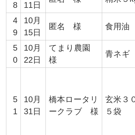
8
11日
4
10月
匿名 様
食用油
9
15日
5
10月
てまり農園
青ネギ
0
22日
様
5
10月
橋本ロータリ
玄米３０
1
31日
ークラブ 様
５袋