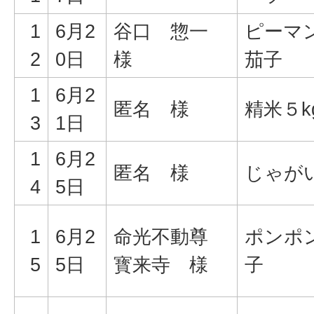
1
6月2
谷口 惣一
ピーマ
2
0日
様
茄子
1
6月2
匿名 様
精米５k
3
1日
1
6月2
匿名 様
じゃが
4
5日
1
6月2
命光不動尊
ポンポ
5
5日
寳来寺 様
子