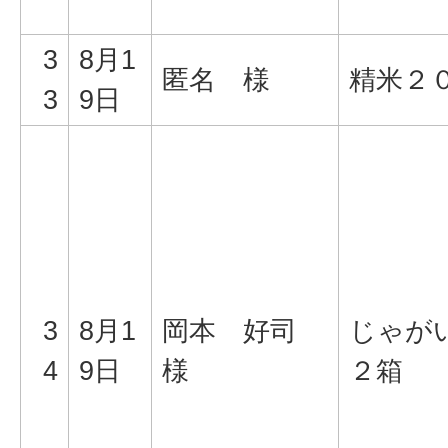
3
8月1
匿名 様
精米２０
3
9日
3
8月1
岡本 好司
じゃが
4
9日
様
２箱