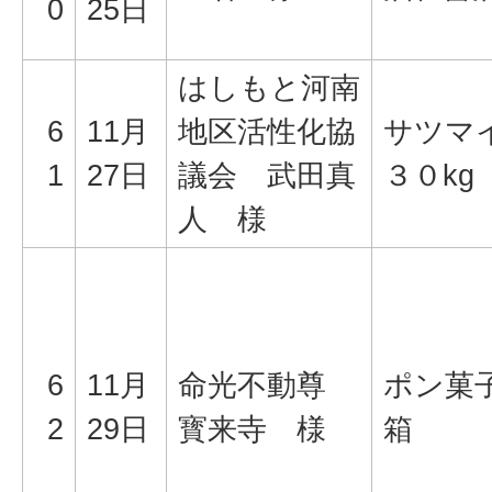
0
25日
はしもと河南
6
11月
地区活性化協
サツマ
1
27日
議会 武田真
３０kg
人 様
6
11月
命光不動尊
ポン菓
2
29日
寳来寺 様
箱