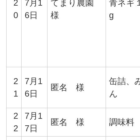
2
7月1
てまり農園
青ネギ
0
6日
様
g
2
7月1
缶詰、
匿名 様
1
6日
ん
2
7月1
匿名 様
調味料
2
7日