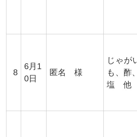
じゃが
6月1
8
匿名 様
も、酢
0日
塩 他