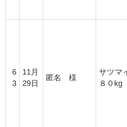
6
11月
サツマ
匿名 様
3
29日
８０kg