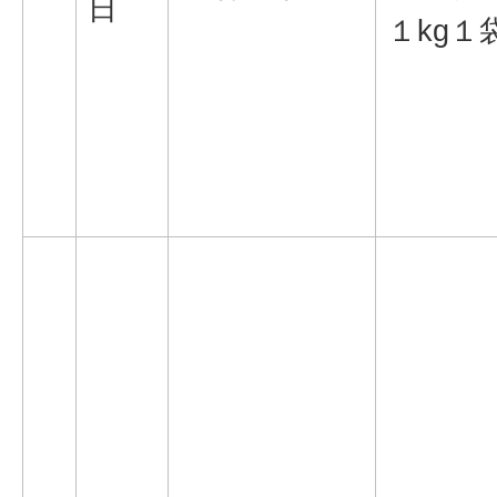
日
１kg１