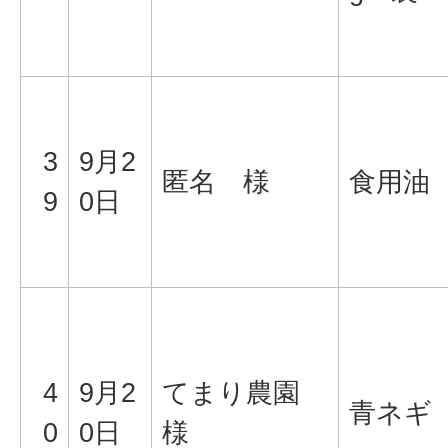
3
9月2
匿名 様
食用油
9
0日
4
9月2
てまり農園
青ネギ
0
0日
様