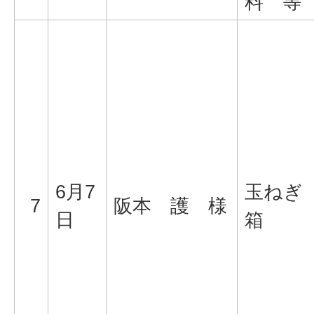
料 等
6月7
玉ねぎ
7
阪本 護 様
日
箱