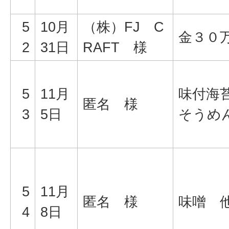
5
10月
（株）FJ C
金３０
2
31日
RAFT 様
5
11月
味付海
匿名 様
3
5日
そうめ
5
11月
匿名 様
味噌 
4
8日