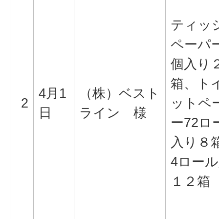
ティッ
ペーパー
個入り
箱、ト
4月1
（株）ベスト
2
ットペ
日
ライン 様
ー72ロ
入り８
4ロー
１２箱