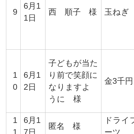
6月1
9
西 順子 様
玉ねぎ
1日
子どもが当た
1
6月1
り前で笑顔に
金3千円
0
2日
なりますよ
うに 様
1
6月1
ドライ
匿名 様
1
7日
ーツ