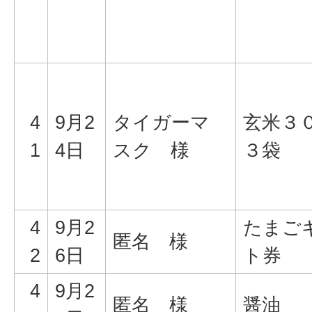
4
9月2
タイガーマ
玄米３０
1
4日
スク 様
３袋
4
9月2
たまご
匿名 様
2
6日
ト券
4
9月2
匿名 様
醤油