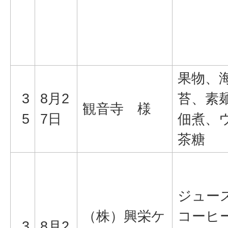
果物、
3
8月2
苔、素
観音寺 様
5
7日
佃煮、
茶糖
ジュー
（株）興栄ケ
コーヒ
3
8月2