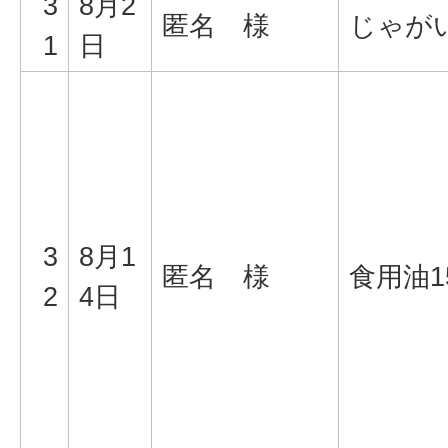
3
8月2
匿名 様
じゃが
1
日
3
8月1
匿名 様
食用油1
2
4日