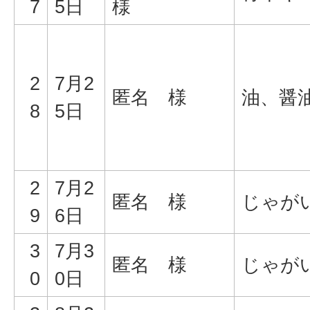
7
5日
様
2
7月2
匿名 様
油、醤
8
5日
2
7月2
匿名 様
じゃが
9
6日
3
7月3
匿名 様
じゃが
0
0日