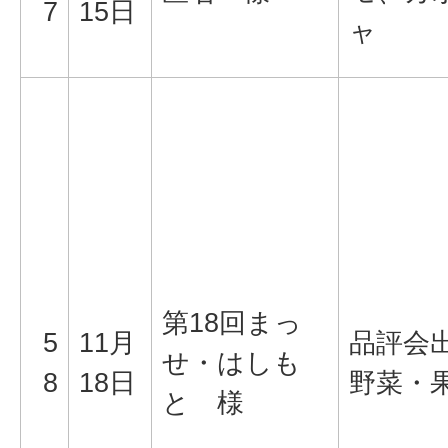
7
15日
ャ
第18回まっ
5
11月
品評会
せ・はしも
8
18日
野菜・
と 様