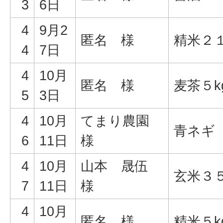
3
6日
4
9月2
匿名 様
精米２１
4
7日
4
10月
匿名 様
麦茶５k
5
3日
4
10月
てまり農園
青ネギ
6
11日
様
4
10月
山本 晟伍
玄米３５
7
11日
様
4
10月
匿名 様
精米５k