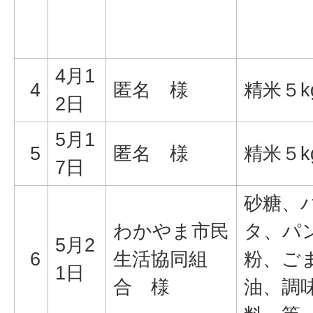
4月1
4
匿名 様
精米５k
2日
5月1
5
匿名 様
精米５k
7日
砂糖、
わかやま市民
タ、パ
5月2
6
生活協同組
粉、ご
1日
合 様
油、調