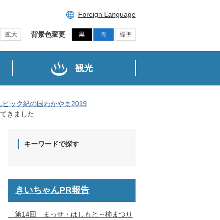
Foreign Language
背景色変更
観光
ピック紀の国わかやま2019
てきました
キーワードで探す
きいちゃんPR報告
「第14回 まっせ・はしもと～柿まつり