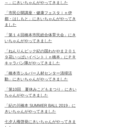
～」にきいちゃんがやってきました
「市民公開講座・健康フェスタｉｎ伊
都・はしもと」にきいちゃんがやってき
ました
「第１４回橋本市民総合体育大会」にき
いちゃんがやってきました
「ねんりんピック紀の国わかやま２０１
９花いっぱいイベントｉｎ橋本」にＰＲ
キャラバン隊がやってきました
「橋本市シルバー人材センター清掃活
動」にきいちゃんがやってきました
「第10回 夏休みこどもまつり」にきい
ちゃんがやってきました
「紀の川橋本 SUMMER BALL 2019」に
きいちゃんがやってきました
七夕人権啓発にきいちゃんがやってきま