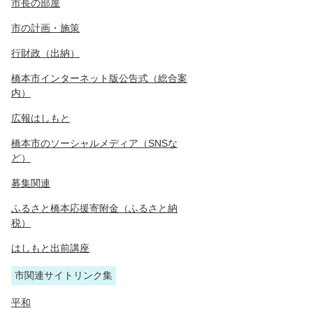
市長の部屋
市の計画・施策
行財政（出納）
橋本市インターネット版公告式（総合案
内）
広報はしもと
橋本市のソーシャルメディア（SNSな
ど）
募集関連
ふるさと橋本応援寄附金（ふるさと納
税）
はしもと出前講座
市関連サイトリンク集
平和