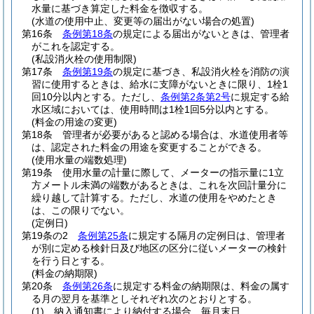
水量に基づき算定した料金を徴収する。
(水道の使用中止、変更等の届出がない場合の処置)
第16条
条例第18条
の規定による届出がないときは、管理者
がこれを認定する。
(私設消火栓の使用制限)
第17条
条例第19条
の規定に基づき、私設消火栓を消防の演
習に使用するときは、給水に支障がないときに限り、1栓1
回10分以内とする。
ただし、
条例第2条第2号
に規定する給
水区域においては、使用時間は1栓1回5分以内とする。
(料金の用途の変更)
第18条
管理者が必要があると認める場合は、水道使用者等
は、認定された料金の用途を変更することができる。
(使用水量の端数処理)
第19条
使用水量の計量に際して、メーターの指示量に1立
方メートル未満の端数があるときは、これを次回計量分に
繰り越して計算する。
ただし、水道の使用をやめたとき
は、この限りでない。
(定例日)
第19条の2
条例第25条
に規定する隔月の定例日は、管理者
が別に定める検針日及び地区の区分に従いメーターの検針
を行う日とする。
(料金の納期限)
第20条
条例第26条
に規定する料金の納期限は、料金の属す
る月の翌月を基準としそれぞれ次のとおりとする。
(1)
納入通知書により納付する場合 毎月末日