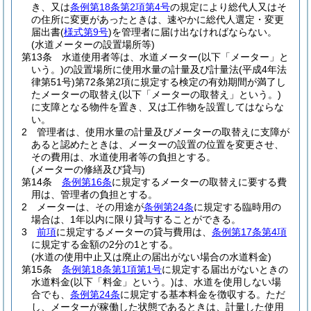
き、又は
条例第18条第2項第4号
の規定により総代人又はそ
の住所に変更があったときは、速やかに総代人選定・変更
届出書
(
様式第9号
)
を管理者に届け出なければならない。
(水道メーターの設置場所等)
第13条
水道使用者等は、水道メーター
(以下「メーター」と
いう。)
の設置場所に使用水量の計量及び計量法
(平成4年法
律第51号)
第72条第2項に規定する検定の有効期間が満了し
たメーターの取替え
(以下「メーターの取替え」という。)
に支障となる物件を置き、又は工作物を設置してはならな
い。
2
管理者は、使用水量の計量及びメーターの取替えに支障が
あると認めたときは、メーターの設置の位置を変更させ、
その費用は、水道使用者等の負担とする。
(メーターの修繕及び貸与)
第14条
条例第16条
に規定するメーターの取替えに要する費
用は、管理者の負担とする。
2
メーターは、その用途が
条例第24条
に規定する臨時用の
場合は、1年以内に限り貸与することができる。
3
前項
に規定するメーターの貸与費用は、
条例第17条第4項
に規定する金額の2分の1とする。
(水道の使用中止又は廃止の届出がない場合の水道料金)
第15条
条例第18条第1項第1号
に規定する届出がないときの
水道料金
(以下「料金」という。)
は、水道を使用しない場
合でも、
条例第24条
に規定する基本料金を徴収する。
ただ
し、メーターが稼働した状態であるときは、計量した使用