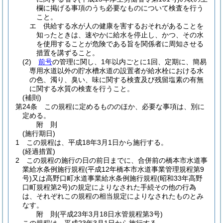
欄に掲げる事項のうち必要なものについて検査を行う
こと。
エ
供給する水が人の健康を害するおそれがあることを
知ったときは、速やかに給水を停止し、かつ、その水
を使用することが危険である旨を関係者に周知させる
措置を講ずること。
(2)
前号
の管理に関し、1年以内ごとに1回、定期に、簡易
専用水道以外の貯水槽水道の設置者が給水栓における水
の色、濁り、臭い、味に関する検査及び残留塩素の有無
に関する水質の検査を行うこと。
(補則)
第24条
この規程に定めるもののほか、必要な事項は、別に
定める。
附
則
(施行期日)
1
この規程は、平成18年3月1日から施行する。
(経過措置)
2
この規程の施行の日の前日までに、合併前の橋本市水道事
業給水条例施行規程
(平成12年橋本市水道事業管理規程第9
号)
又は高野口町水道事業給水条例施行規程
(昭和33年高野
口町規程第2号)
の規定によりなされた手続その他の行為
は、それぞれこの規程の相当規定によりなされたものとみ
なす。
附
則
(平成23年3月18日
水管規程第3号)