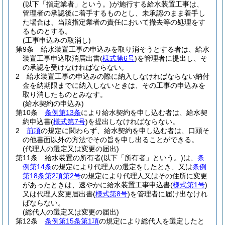
(以下「指定業者」という。)
が施行する給水装置工事は、
管理者の承認後に着手するものとし、未承認のまま着手し
た場合は、当該指定業者の責任において撤去等の処理をす
るものとする。
(工事申込みの取消し)
第9条
給水装置工事の申込みを取り消そうとする者は、給水
装置工事申込取消届出書
(
様式第6号
)
を管理者に提出し、そ
の承認を受けなければならない。
2
給水装置工事の申込みの際に納入しなければならない納付
金を納期限までに納入しないときは、その工事の申込みを
取り消したものとみなす。
(給水契約の申込み)
第10条
条例第13条
により給水契約を申し込む者は、給水契
約申込書
(
様式第7号
)
を提出しなければならない。
2
前項
の規定に関わらず、給水契約を申し込む者は、口頭そ
の他書面以外の方法でその旨を申し出ることができる。
(代理人の選定又は変更の届出)
第11条
給水装置の所有者
(以下「所有者」という。)
は、
条
例第14条
の規定により代理人の選定をしたとき、又は
条例
第18条第2項第2号
の規定により代理人又はその住所に変更
があったときは、速やかに給水装置工事申込書
(
様式第1号
)
又は代理人変更届出書
(
様式第8号
)
を管理者に届け出なけれ
ばならない。
(総代人の選定又は変更の届出)
第12条
条例第15条第1項
の規定により総代人を選定したと