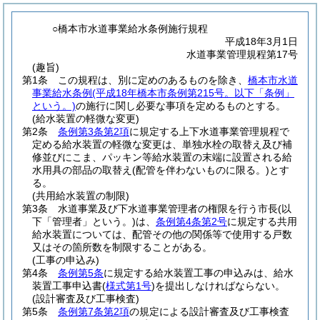
○橋本市水道事業給水条例施行規程
平成18年3月1日
水道事業管理規程第17号
(趣旨)
第1条
この規程は、別に定めのあるものを除き、
橋本市水道
事業給水条例
(平成18年橋本市条例第215号。以下「条例」
という。)
の施行に関し必要な事項を定めるものとする。
(給水装置の軽微な変更)
第2条
条例第3条第2項
に規定する上下水道事業管理規程で
定める給水装置の軽微な変更は、単独水栓の取替え及び補
修並びにこま、パッキン等給水装置の末端に設置される給
水用具の部品の取替え
(配管を伴わないものに限る。)
とす
る。
(共用給水装置の制限)
第3条
水道事業及び下水道事業管理者の権限を行う市長
(以
下「管理者」という。)
は、
条例第4条第2号
に規定する共用
給水装置については、配管その他の関係等で使用する戸数
又はその箇所数を制限することがある。
(工事の申込み)
第4条
条例第5条
に規定する給水装置工事の申込みは、給水
装置工事申込書
(
様式第1号
)
を提出しなければならない。
(設計審査及び工事検査)
第5条
条例第7条第2項
の規定による設計審査及び工事検査