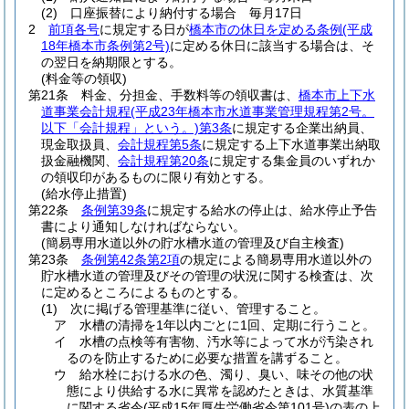
(2)
口座振替により納付する場合 毎月17日
2
前項各号
に規定する日が
橋本市の休日を定める条例
(平成
18年橋本市条例第2号)
に定める休日に該当する場合は、そ
の翌日を納期限とする。
(料金等の領収)
第21条
料金、分担金、手数料等の領収書は、
橋本市上下水
道事業会計規程
(平成23年橋本市水道事業管理規程第2号。
以下「会計規程」という。)
第3条
に規定する企業出納員、
現金取扱員、
会計規程第5条
に規定する上下水道事業出納取
扱金融機関、
会計規程第20条
に規定する集金員のいずれか
の領収印があるものに限り有効とする。
(給水停止措置)
第22条
条例第39条
に規定する給水の停止は、給水停止予告
書により通知しなければならない。
(簡易専用水道以外の貯水槽水道の管理及び自主検査)
第23条
条例第42条第2項
の規定による簡易専用水道以外の
貯水槽水道の管理及びその管理の状況に関する検査は、次
に定めるところによるものとする。
(1)
次に掲げる管理基準に従い、管理すること。
ア
水槽の清掃を1年以内ごとに1回、定期に行うこと。
イ
水槽の点検等有害物、汚水等によって水が汚染され
るのを防止するために必要な措置を講ずること。
ウ
給水栓における水の色、濁り、臭い、味その他の状
態により供給する水に異常を認めたときは、水質基準
に関する省令
(平成15年厚生労働省令第101号)
の表の上