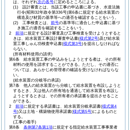
は、それぞれ
次の各号
に定めるところによる。
(1)
設計審査とは、当該工事の申込書に基づき、水道法施
行令
(昭和32年政令第336号)
第6条に規定する給水装置の
構造及び材質の基準等への適否を確認することをいう。
(2)
工事検査とは、
前号
の基準等に適合した申込書に基づ
き施工の適否を確認することをいう。
2
前項
に規定する設計審査及び工事検査を受けようとすると
きは、給水装置工事設計審査申込書
(
様式第2号
)
及び給水装
置工事しゅん功検査申込書
(
様式第3号
)
を提出しなければな
らない。
(所有材料使用の請求)
第6条
給水装置工事の申込みをしようとする者は、その所有
材料の使用を請求することができる。
ただし、その適否に
ついては、あらかじめ管理者の確認を受けなければならな
い。
(給水装置の分岐等の承諾)
第7条
他人の給水装置から分岐して給水装置を布設しようと
するとき、又は他人の所有地を通過して給水装置を布設し
ようとするときは、その所有者の承諾書を提出させること
ができる。
2
前項
に規定する承諾書は、給水装置分岐承諾書
(
様式第4
号
)
又は土地・構築物使用承諾書
(
様式第5号
)
によるものと
する。
(工事の着手)
第8条
条例第7条第1項
に規定する指定給水装置工事事業者