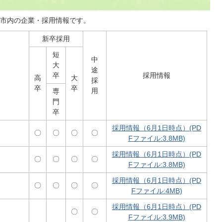
市内の企業・採用情報です。
新卒採用
短
中
大
途
卒
採用情報
高
大
採
卒
卒
用
専
門
卒
採用情報（6月1日時点）(PD
〇
〇
〇
〇
Fファイル:3.8MB)
採用情報（6月1日時点）(PD
〇
〇
〇
〇
Fファイル:3.8MB)
採用情報（6月1日時点）(PD
〇
〇
〇
〇
Fファイル:4MB)
採用情報（6月1日時点）(PD
〇
〇
Fファイル:3.9MB)