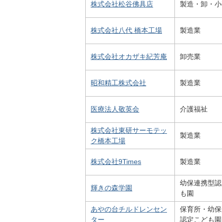
株式会社松谷佛具店
製造・卸・小
株式会社八代 橋本工場
製造業
株式会社オカザキ紀芳庵
卸売業
昭和精工株式会社
製造業
医療法人敬英会
介護福祉
株式会社東研サーモテッ
製造業
ク橋本工場
株式会社9Times
製造業
幼保連携型認
輝きの森学園
も園
あやの台チルドレンセン
保育所・幼保
ター
認定こども園