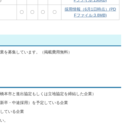
）
Fファイル:190KB)
採用情報（6月1日時点）(PD
〇
〇
〇
〇
Fファイル:3.8MB)
業を募集しています。（掲載費用無料）
橋本市と進出協定もしくは立地協定を締結した企業）
新卒・中途採用）を予定している企業
している企業
い。