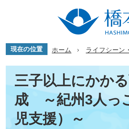
現在の位置
ホーム
ライフシーン
三子以上にかかる
成 ～紀州3人っ
児支援）～