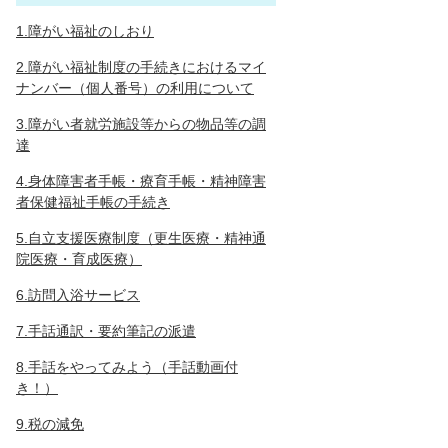
1.障がい福祉のしおり
2.障がい福祉制度の手続きにおけるマイ
ナンバー（個人番号）の利用について
3.障がい者就労施設等からの物品等の調
達
4.身体障害者手帳・療育手帳・精神障害
者保健福祉手帳の手続き
5.自立支援医療制度（更生医療・精神通
院医療・育成医療）
6.訪問入浴サービス
7.手話通訳・要約筆記の派遣
8.手話をやってみよう（手話動画付
き！）
9.税の減免