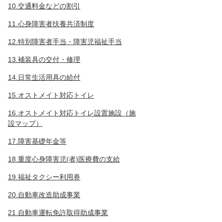
10.交通料金などの割引
11.心身障害者扶養共済制度
12.特別障害者手当・障害児福祉手当
13.補装具の交付・修理
14.日常生活用具の給付
15.オストメイト対応トイレ
16.オストメイト対応トイレ設置施設（施
設マップ）
17.障害基礎年金等
18.重度心身障害児(者)医療費の支給
19.福祉タクシー利用券
20.自動車改造助成事業
21.自動車運転免許取得助成事業