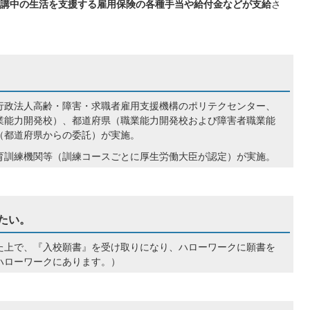
講中の生活を支援する雇用保険の各種手当や給付金などが支給
さ
行政法人高齢・障害・求職者雇用支援機構のポリテクセンター、
業能力開発校）、都道府県（職業能力開発校および障害者職業能
（都道府県からの委託）が実施。
育訓練機関等（訓練コースごとに厚生労働大臣が認定）が実施。
たい。
た上で、『入校願書』を受け取りになり、ハローワークに願書を
ハローワークにあります。）