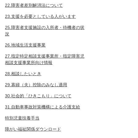
22.障害者差別解消法について
23.支援を必要としている人がいます
25.障害者支援施設の入所者・待機者の状
況
26.地域生活支援事業
27.指定特定相談支援事業所・指定障害児
相談支援事業所向け情報
28.相談したいとき
29.寡婦（夫）控除のみなし適用
30.社会的「ひきこもり」について
31.自動車事故対策機構による介護支給
特別児童扶養手当
障がい福祉関係ダウンロード