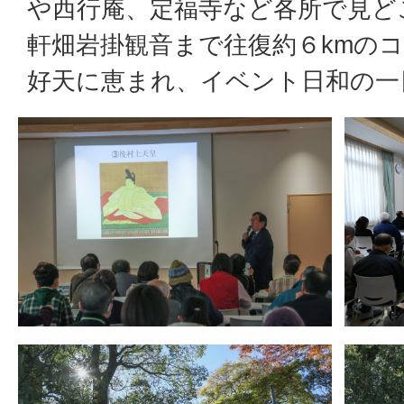
や西行庵、定福寺など各所で見ど
軒畑岩掛観音まで往復約６kmの
好天に恵まれ、イベント日和の一