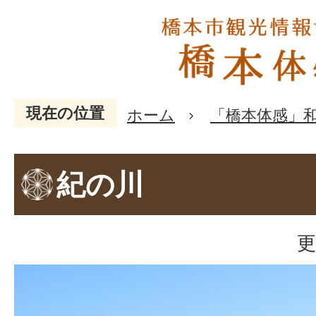
現在の位置
ホーム
「橋本体感」
紀の川
更