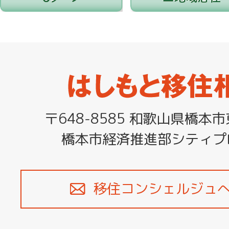
は
し
〒648-8585 和歌山県橋本
も
橋本市経済推進部シティプ
と
移
住
移住コンシェルジュ
相
談