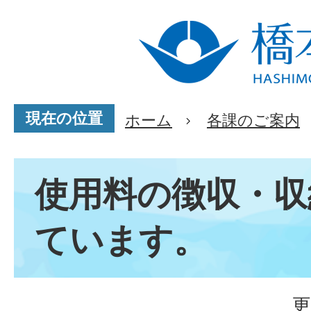
現在の位置
ホーム
各課のご案内
使用料の徴収・収
ています。
更