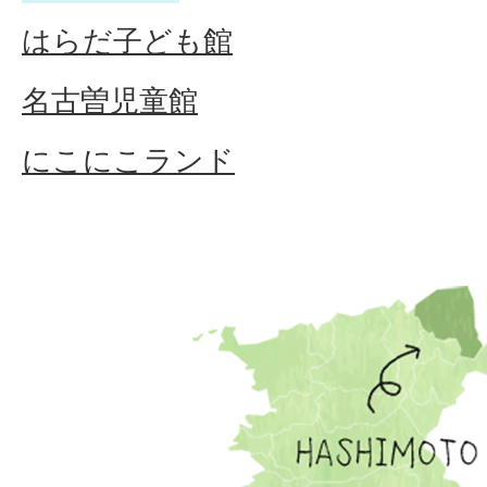
はらだ子ども館
名古曽児童館
にこにこランド