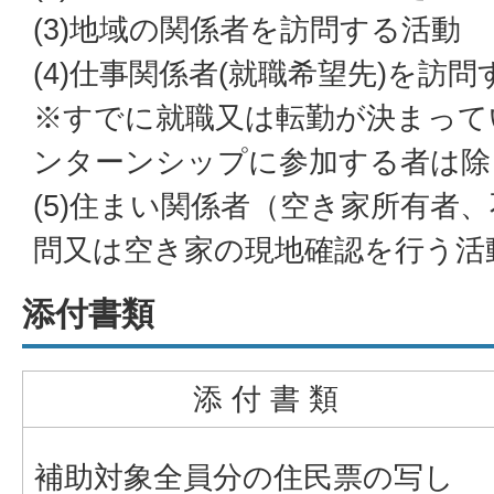
(3)地域の関係者を訪問する活動
(4)仕事関係者(就職希望先)を訪
※すでに就職又は転勤が決まって
ンターンシップに参加する者は除
(5)住まい関係者（空き家所有者
問又は空き家の現地確認を行う活
添付書類
添 付 書 類
補助対象全員分の住民票の写し