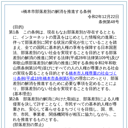
○橋本市部落差別の解消を推進する条例
令和2年12月22日
条例第48号
(目的)
第1条
この条例は、現在もなお部落差別が存在するととも
に、インターネットの普及をはじめとした情報化の進展に
伴って部落差別に関する状況の変化が生じていることを踏
まえ、全ての国民に基本的人権の享有を保障する日本国憲
法、部落差別のない社会を実現することを目的とする部落
差別の解消の推進に関する法律
(平成28年法律第109号)
及び
和歌山県部落差別の解消の推進に関する条例
(令和2年和歌
山県条例第10号)
並びにすべての人の人権が尊重される社会
の実現を図ることを目的とする
橋本市人権尊重の社会づく
り条例
(平成18年橋本市条例第5号)
の理念にのっとり、部落
差別の解消を推進するために必要な事項を定めることによ
り、部落差別のない社会を実現することを目的とする。
(基本理念)
第2条
部落差別の解消に向けた取組は、部落差別による人権
侵害を決して許すことなく、市民すべての基本的人権が尊
重され、安心して暮らせるまちづくりを目指し、国、県、
市、市民、事業者、関係機関等が相互に協力しながら、こ
れを推進するものとする。
(部落差別の禁止)