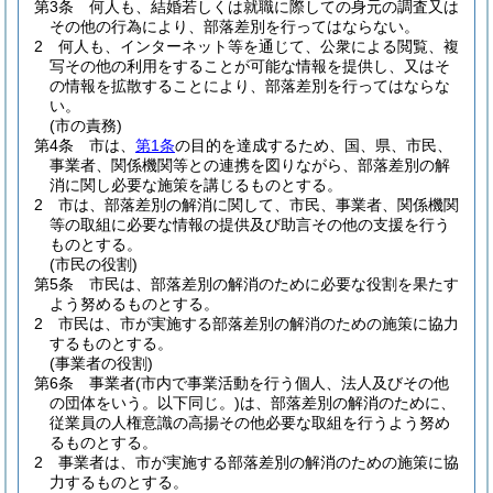
第3条
何人も、結婚若しくは就職に際しての身元の調査又は
その他の行為により、部落差別を行ってはならない。
2
何人も、インターネット等を通じて、公衆による閲覧、複
写その他の利用をすることが可能な情報を提供し、又はそ
の情報を拡散することにより、部落差別を行ってはならな
い。
(市の責務)
第4条
市は、
第1条
の目的を達成するため、国、県、市民、
事業者、関係機関等との連携を図りながら、部落差別の解
消に関し必要な施策を講じるものとする。
2
市は、部落差別の解消に関して、市民、事業者、関係機関
等の取組に必要な情報の提供及び助言その他の支援を行う
ものとする。
(市民の役割)
第5条
市民は、部落差別の解消のために必要な役割を果たす
よう努めるものとする。
2
市民は、市が実施する部落差別の解消のための施策に協力
するものとする。
(事業者の役割)
第6条
事業者
(市内で事業活動を行う個人、法人及びその他
の団体をいう。以下同じ。)
は、部落差別の解消のために、
従業員の人権意識の高揚その他必要な取組を行うよう努め
るものとする。
2
事業者は、市が実施する部落差別の解消のための施策に協
力するものとする。