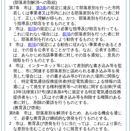
(部落差別解消への取組)
第7条
市は、
第3条
の規定に違反して部落差別を行った市民
若しくは事業者又は市内における部落差別を行った者に対
して、正しい理解が得られ、かつ、部落差別を行わないよ
う指導及び助言をするものとする。
2
市は、
前項
の規定により必要な指導及び助言を行っても、
これに従わない場合には、
前項
の部落差別を行った者に対
し、部落差別を行わないよう勧告するものとする。
3
市は、
前項
の規定による勧告に従わない事業者があるとき
は、その旨を公表することができる。
なお、公表する際に
は、あらかじめ当該事業者に対しその旨を通知し、意見の
聴取を行うものとする。
4
市は、インターネット等において差別的な書き込み等を監
視し、市に関連する部落差別と認められる書き込み等を発
見した場合には、その書き込み等が行われた場所に関係な
く、特定電気通信役務提供者
(特定電気通信による情報の流
通によって発生する権利侵害等への対処に関する法律
(平成
13年法律第137号)
第2条第4号に規定する特定電気通信役務
提供者をいう。)
又はその書き込み等を削除する権限のある
者に対し、削除の要請を行うものとする。
(教育及び啓発)
第8条
市は、部落差別を解消するため、あらゆる機会を通じ
て、必要な教育及び継続的な啓発を行うものとする。
2
市は、教育及び啓発を行うに当たっては、これにより新た
な差別を生むことがないように留意するものとする。