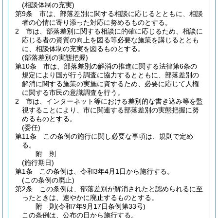
(相談体制の充実)
第9条
市は、部落差別に関する相談に応じるとともに、相談
者の心情に寄り添った対応に努めるものとする。
2
市は、部落差別に関する相談に的確に応じるため、相談に
応じる者の資質の向上を図る等必要な施策を講じるととも
に、相談体制の充実を図るものとする。
(部落差別の実態把握)
第10条
市は、部落差別の解消の推進に関する法律第6条の
規定により国が行う調査に協力するとともに、部落差別の
解消に関する施策の実施に資するため、必要に応じて人権
に関する市民の意識調査を行う。
2
市は、インターネット等における差別的な書き込み等を監
視することにより、市に関連する部落差別の実態把握に努
めるものとする。
(委任)
第11条
この条例の施行に関し必要な事項は、規則で定め
る。
附
則
(施行期日)
第1条
この条例は、令和3年4月1日から施行する。
(この条例の廃止)
第2条
この条例は、部落差別が解消されたと認められるに至
ったときは、速やかに廃止するものとする。
附
則
(令和7年9月17日
条例第33号)
この条例は、公布の日から施行する。