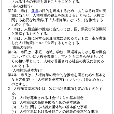
される社会の実現を図ることを目的とする。
(市の役割等)
第2条
市は、
前条
の目的を達成するため、あらゆる施策の実
施に当たり、人権尊重の視点を踏まえるとともに、人権に
関する必要な施策
(以下「人権施策」という。)
を推進する
ものとする。
2
市は、人権施策の推進に当たっては、国、県及び関係機関
と連携するものとする。
3
市は、人権に関する調査研究に努めるとともに、市が実施
した人権施策について公表するものとする。
(市民の役割)
第3条
市民は、家庭、地域、学校、職場等あらゆる場や機会
において互いに人権を尊重し、市とともに自らがまちづく
りの担い手として、人権が尊重される社会の実現に努める
ものとする。
(人権施策基本方針)
第4条
市長は、人権施策の総合的な推進を図るための基本と
なる方針
(以下「人権施策基本方針」という。)
を定めるも
のとする。
2
人権施策基本方針は、次に掲げる事項を定めるものとす
る。
(1)
人権が尊重される社会づくりの基本理念
(2)
人権意識の高揚を図るための基本施策
(3)
人権に関する相談支援体制の基本的な事項
(4)
人権問題における分野ごとの施策の基本的な事項