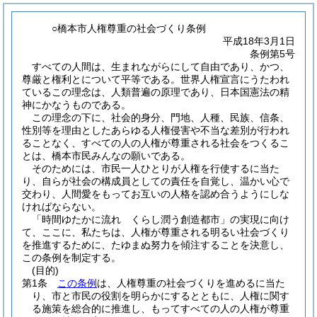
○橋本市人権尊重の社会づくり条例
平成18年3月1日
条例第5号
すべての人間は、生まれながらにして自由であり、かつ、
尊厳と権利とについて平等である。世界人権宣言にうたわれ
ているこの理念は、人類普遍の原理であり、日本国憲法の精
神にかなうものである。
この理念の下に、社会的身分、門地、人種、民族、信条、
性別等を理由としたあらゆる人権侵害や不当な差別が行われ
ることなく、すべての人の人権が尊重される社会をつくるこ
とは、橋本市民みんなの願いである。
そのためには、市民一人ひとりが人権を行使するに当た
り、自らが社会の構成員としての責任を自覚し、温かい心で
交わり、人間愛をもってお互いの人格を認め合うようにしな
ければならない。
「時間ゆたかに流れ くらし潤う創造都市」の実現に向け
て、ここに、私たちは、人権が尊重される明るい社会づくり
を推進するために、たゆまぬ努力を傾注することを決意し、
この条例を制定する。
(目的)
第1条
この条例
は、人権尊重の社会づくりを進めるに当た
り、市と市民の役割を明らかにするとともに、人権に関す
る施策を総合的に推進し、もってすべての人の人権が尊重