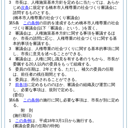
3
市長は、人権施策基本方針を定めるに当たっては、あらか
じめ
次条
に規定する橋本市人権尊重の社会づくり審議会に
諮問するものとする。
(橋本市人権尊重の社会づくり審議会)
第5条
この条例
の目的を達成するため橋本市人権尊重の社会
づくり審議会
(以下「審議会」という。)
を置く。
2
審議会は、人権施策基本方針に関する事項を審議するほ
か、市長の諮問に応じ、人権尊重の社会づくりに関する基
本的事項を審議する。
3
審議会は、人権尊重の社会づくりに関する基本的事項に関
し、市長に意見を述べることができる。
4
審議会は、人権に関し識見を有する者のうちから、市長が
委嘱する20人以内の委員をもって組織する。
5
委員の任期は、2年とする。
ただし、補欠の委員の任期
は、前任者の残任期間とする。
6
委員は、再任されることができる。
7
前各項
に定めるもののほか、審議会の組織及び運営に関
し、必要な事項は、規則で定める。
(委任)
第6条
この条例
の施行に関し必要な事項は、市長が別に定め
る。
附
則
(施行期日)
1
この条例
は、平成18年3月1日から施行する。
(審議会委員の任期の特例)