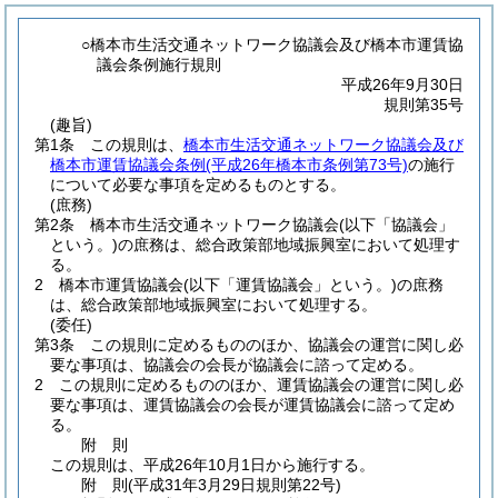
○橋本市生活交通ネットワーク協議会及び橋本市運賃協
議会条例施行規則
平成26年9月30日
規則第35号
(趣旨)
第1条
この規則は、
橋本市生活交通ネットワーク協議会及び
橋本市運賃協議会条例
(平成26年橋本市条例第73号)
の施行
について必要な事項を定めるものとする。
(庶務)
第2条
橋本市生活交通ネットワーク協議会
(以下「協議会」
という。)
の庶務は、総合政策部地域振興室において処理す
る。
2
橋本市運賃協議会
(以下「運賃協議会」という。)
の庶務
は、総合政策部地域振興室において処理する。
(委任)
第3条
この規則に定めるもののほか、協議会の運営に関し必
要な事項は、協議会の会長が協議会に諮って定める。
2
この規則に定めるもののほか、運賃協議会の運営に関し必
要な事項は、運賃協議会の会長が運賃協議会に諮って定め
る。
附
則
この規則は、平成26年10月1日から施行する。
附
則
(平成31年3月29日
規則第22号)