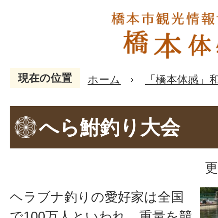
現在の位置
ホーム
「橋本体感」
へら鮒釣り大会
更
ヘラブナ釣りの愛好家は全国
で100万人といわれ、重量を競