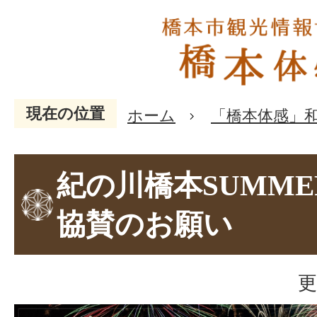
現在の位置
ホーム
「橋本体感」
紀の川橋本SUMMER
協賛のお願い
更