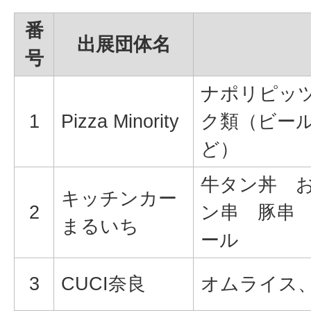
番
出展団体名
号
ナポリピッ
1
Pizza Minority
ク類（ビー
ど）
牛タン丼 
キッチンカー
2
ン串 豚串
まるいち
ール
3
CUCI奈良
オムライス