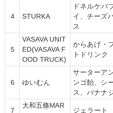
ドネルケバ
4
STURKA
イ、チーズ
ス
VASAVA UNIT
からあげ・
5
ED(VASAVA F
トドリンク
OOD TRUCK)
サーターア
6
ゆいむん
ンゴ飴、シ
ス、バナナ
大和五條MAR
7
ジェラート