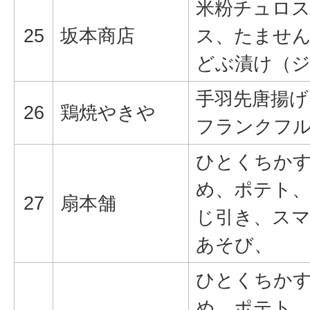
米粉チュロ
25
坂本商店
ス、たませ
どぶ漬け（
手羽先唐揚げ
26
鶏焼やきや
フランクフ
ひとくちか
め、ポテト
27
扇本舗
じ引き、ス
あそび、
ひとくちか
め、ポテト