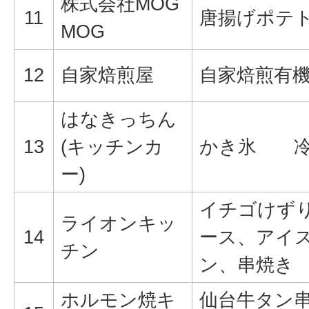
株式会社MOG
11
唐揚げポテ
MOG
12
自家焙煎屋
自家焙煎有機
はなきっちん
13
(キッチンカ
かき氷 冷
ー)
イチゴけず
ライオンキッ
14
ース、アイ
チン
ン、串焼き
ホルモン焼キ
仙台牛タン