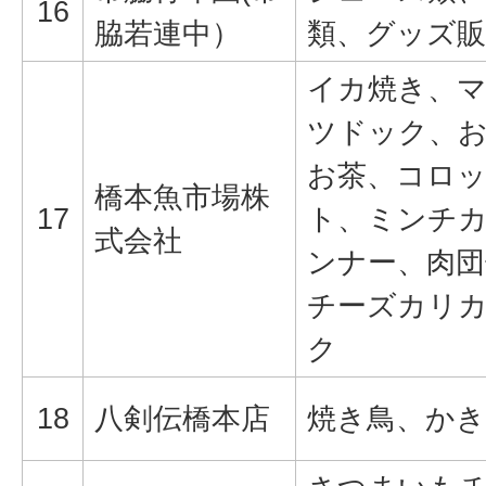
16
脇若連中）
類、グッズ販
イカ焼き、
ツドック、
お茶、コロ
橋本魚市場株
17
ト、ミンチ
式会社
ンナー、肉団
チーズカリ
ク
18
八剣伝橋本店
焼き鳥、か