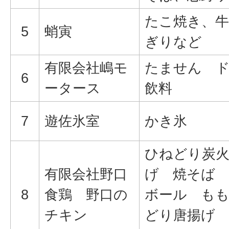
たこ焼き、牛
5
蛸寅
ぎりなど
有限会社嶋モ
たません 
6
ータース
飲料
7
遊佐氷室
かき氷
ひねどり炭火
有限会社野口
げ 焼そば
8
食鶏 野口の
ボール もも
チキン
どり唐揚げ