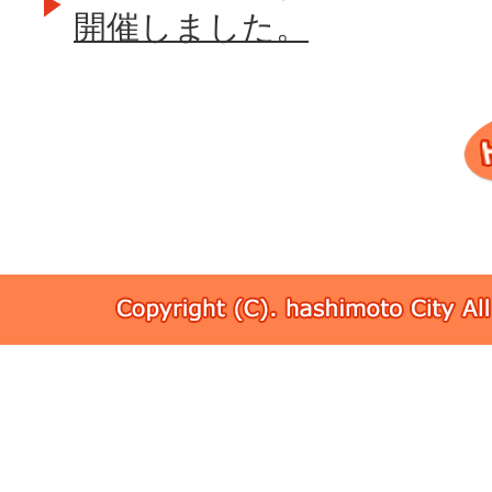
開催しました。
Copyri
(C).
hashim
City