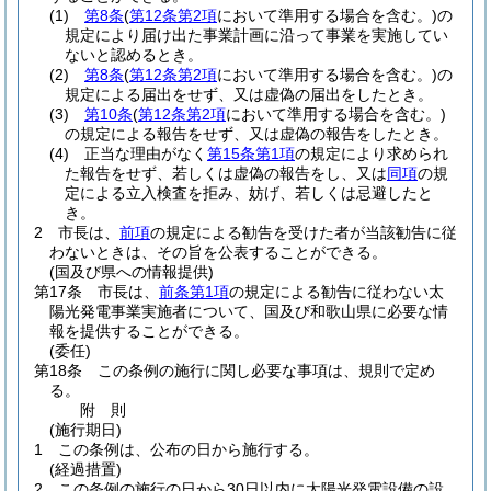
(1)
第8条
(
第12条第2項
において準用する場合を含む。)
の
規定により届け出た事業計画に沿って事業を実施してい
ないと認めるとき。
(2)
第8条
(
第12条第2項
において準用する場合を含む。)
の
規定による届出をせず、又は虚偽の届出をしたとき。
(3)
第10条
(
第12条第2項
において準用する場合を含む。)
の規定による報告をせず、又は虚偽の報告をしたとき。
(4)
正当な理由がなく
第15条第1項
の規定により求められ
た報告をせず、若しくは虚偽の報告をし、又は
同項
の規
定による立入検査を拒み、妨げ、若しくは忌避したと
き。
2
市長は、
前項
の規定による勧告を受けた者が当該勧告に従
わないときは、その旨を公表することができる。
(国及び県への情報提供)
第17条
市長は、
前条第1項
の規定による勧告に従わない太
陽光発電事業実施者について、国及び和歌山県に必要な情
報を提供することができる。
(委任)
第18条
この条例の施行に関し必要な事項は、規則で定め
る。
附
則
(施行期日)
1
この条例は、公布の日から施行する。
(経過措置)
2
この条例の施行の日から30日以内に太陽光発電設備の設