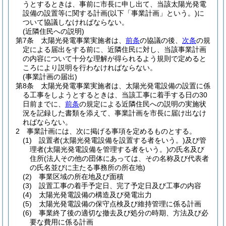
うとするときは、事前に市長に申し出て、当該太陽光発電
設備の設置等に関する計画
(以下「事業計画」という。)
に
ついて協議しなければならない。
(近隣住民への説明)
第7条
太陽光発電事業実施者は、
前条
の協議の後、
次条
の規
定による届出をする前に、近隣住民に対し、当該事業計画
の内容について十分な理解が得られるよう規則で定めると
ころにより説明を行わなければならない。
(事業計画の届出)
第8条
太陽光発電事業実施者は、太陽光発電設備の設置に係
る工事をしようとするときは、当該工事に着手する日の30
日前までに、
前条
の規定による近隣住民への説明の実施状
況を記録した書類を添えて、事業計画を市長に届け出なけ
ればならない。
2
事業計画には、次に掲げる事項を定めるものとする。
(1)
設置者
(太陽光発電設備を設置する者をいう。)
及び管
理者
(太陽光発電設備を管理する者をいう。)
の氏名及び
住所
(法人その他の団体にあっては、その名称及び代表者
の氏名並びに主たる事務所の所在地)
(2)
事業区域の所在地及び面積
(3)
設置工事の着手予定日、完了予定日及び工事の内容
(4)
太陽光発電設備の構造及び発電出力
(5)
太陽光発電設備の保守点検及び維持管理に係る計画
(6)
事業終了後の適切な撤去及び処分の時期、方法及び必
要な費用に係る計画