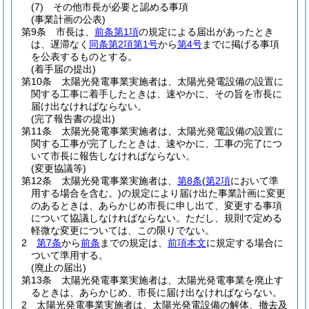
(7)
その他市長が必要と認める事項
(事業計画の公表)
第9条
市長は、
前条第1項
の規定による届出があったとき
は、遅滞なく
同条第2項第1号
から
第4号
までに掲げる事項
を公表するものとする。
(着手届の提出)
第10条
太陽光発電事業実施者は、太陽光発電設備の設置に
関する工事に着手したときは、速やかに、その旨を市長に
届け出なければならない。
(完了報告書の提出)
第11条
太陽光発電事業実施者は、太陽光発電設備の設置に
関する工事が完了したときは、速やかに、工事の完了につ
いて市長に報告しなければならない。
(変更協議等)
第12条
太陽光発電事業実施者は、
第8条
(
第2項
において準
用する場合を含む。)
の規定により届け出た事業計画に変更
のあるときは、あらかじめ市長に申し出て、変更する事項
について協議しなければならない。
ただし、規則で定める
軽微な変更については、この限りでない。
2
第7条
から
前条
までの規定は、
前項本文
に規定する場合に
ついて準用する。
(廃止の届出)
第13条
太陽光発電事業実施者は、太陽光発電事業を廃止す
るときは、あらかじめ、市長に届け出なければならない。
2
太陽光発電事業実施者は、太陽光発電設備の解体、撤去及