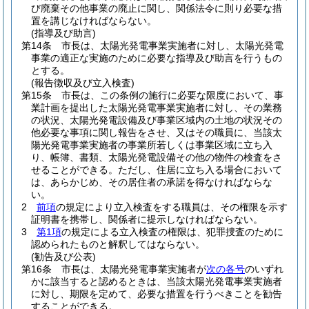
び廃棄その他事業の廃止に関し、関係法令に則り必要な措
置を講じなければならない。
(指導及び助言)
第14条
市長は、太陽光発電事業実施者に対し、太陽光発電
事業の適正な実施のために必要な指導及び助言を行うもの
とする。
(報告徴収及び立入検査)
第15条
市長は、この条例の施行に必要な限度において、事
業計画を提出した太陽光発電事業実施者に対し、その業務
の状況、太陽光発電設備及び事業区域内の土地の状況その
他必要な事項に関し報告をさせ、又はその職員に、当該太
陽光発電事業実施者の事業所若しくは事業区域に立ち入
り、帳簿、書類、太陽光発電設備その他の物件の検査をさ
せることができる。
ただし、住居に立ち入る場合において
は、あらかじめ、その居住者の承諾を得なければならな
い。
2
前項
の規定により立入検査をする職員は、その権限を示す
証明書を携帯し、関係者に提示しなければならない。
3
第1項
の規定による立入検査の権限は、犯罪捜査のために
認められたものと解釈してはならない。
(勧告及び公表)
第16条
市長は、太陽光発電事業実施者が
次の各号
のいずれ
かに該当すると認めるときは、当該太陽光発電事業実施者
に対し、期限を定めて、必要な措置を行うべきことを勧告
することができる。