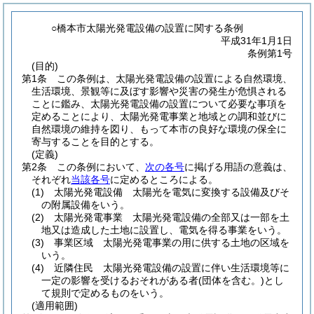
○橋本市太陽光発電設備の設置に関する条例
平成31年1月1日
条例第1号
(目的)
第1条
この条例は、太陽光発電設備の設置による自然環境、
生活環境、景観等に及ぼす影響や災害の発生が危惧される
ことに鑑み、太陽光発電設備の設置について必要な事項を
定めることにより、太陽光発電事業と地域との調和並びに
自然環境の維持を図り、もって本市の良好な環境の保全に
寄与することを目的とする。
(定義)
第2条
この条例において、
次の各号
に掲げる用語の意義は、
それぞれ
当該各号
に定めるところによる。
(1)
太陽光発電設備 太陽光を電気に変換する設備及びそ
の附属設備をいう。
(2)
太陽光発電事業 太陽光発電設備の全部又は一部を土
地又は造成した土地に設置し、電気を得る事業をいう。
(3)
事業区域 太陽光発電事業の用に供する土地の区域を
いう。
(4)
近隣住民 太陽光発電設備の設置に伴い生活環境等に
一定の影響を受けるおそれがある者
(団体を含む。)
とし
て規則で定めるものをいう。
(適用範囲)