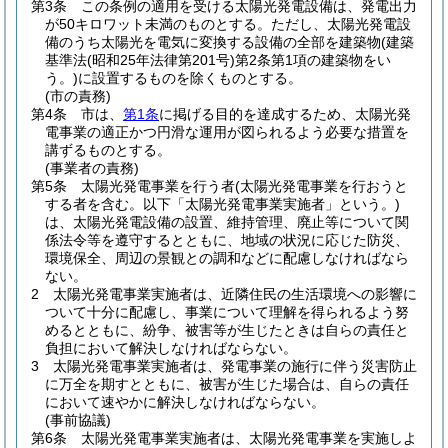
第3条
この条例の適用を受ける太陽光発電設備は、発電出力
が50キロワット未満のものとする。
ただし、太陽光発電設
備のうち太陽光を電気に変換する設備の全部を建築物
(建築
基準法
(昭和25年法律第201号)
第2条第1項の建築物をい
う。)
に設置するものを除くものとする。
(市の責務)
第4条
市は、
第1条
に掲げる目的を達成するため、太陽光発
電事業の適正かつ円滑な運用が図られるよう必要な措置を
講ずるものとする。
(事業者の責務)
第5条
太陽光発電事業を行う者
(太陽光発電事業を行おうと
する者を含む。以下「太陽光発電事業実施者」という。)
は、太陽光発電設備の設置、維持管理、廃止等について関
係法令等を遵守するとともに、地域の状況に応じた防災、
環境保全、周辺の景観との調和などに配慮しなければなら
ない。
2
太陽光発電事業実施者は、近隣住民の生活環境への影響に
ついて十分に配慮し、事業について理解を得られるよう努
めるとともに、紛争、被害等が生じたときは自らの責任と
負担において解決しなければならない。
3
太陽光発電事業実施者は、発電事業の施行に伴う災害防止
に万全を期すとともに、被害が生じた場合は、自らの責任
において速やかに解決しなければならない。
(事前協議)
第6条
太陽光発電事業実施者は、太陽光発電事業を実施しよ