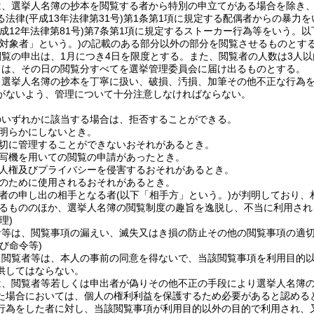
は、選挙人名簿の抄本を閲覧する者から特別の申立てがある場合を除き
る法律
(平成13年法律第31号)
第1条第1項に規定する配偶者からの暴力を
平成12年法律第81号)
第7条第1項に規定するストーカー行為等をいう。以
対象者」という。)
の記載のある部分以外の部分を閲覧させるものとす
覧の申出は、1月につき4日を限度とする。
また、閲覧者の人数は3人以
ては、その日の閲覧分すべてを選挙管理委員会に届け出るものとする。
、選挙人名簿の抄本を丁寧に扱い、破損、汚損、加筆その他不正な行為
がないよう、管理について十分注意しなければならない。
のいずれかに該当する場合は、拒否することができる。
明らかにしないとき。
切に管理することができないおそれがあるとき。
写機を用いての閲覧の申請があったとき。
人権及びプライバシーを侵害するおそれがあるとき。
のために使用されるおそれがあるとき。
者の申し出の相手となる者
(以下「相手方」という。)
が判明しており、
るもののほか、選挙人名簿の閲覧制度の趣旨を逸脱し、不当に利用され
理)
者等は、閲覧事項の漏えい、滅失又はき損の防止その他の閲覧事項の適
び命令等)
、閲覧者等は、本人の事前の同意を得ないで、当該閲覧事項を利用目的
供してはならない。
は、閲覧者等若しくは申出者が偽りその他不正の手段により選挙人名簿
た場合においては、個人の権利利益を保護するため必要があると認める
行為をした者に対し、当該閲覧事項が利用目的以外の目的で利用され、