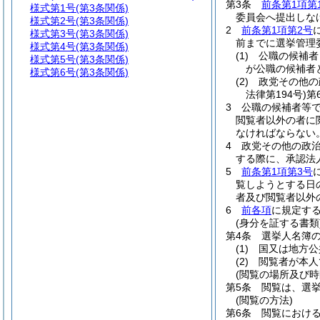
第3条
前条第1項第
様式第1号
(第3条関係)
委員会へ提出しな
様式第2号
(第3条関係)
2
前条第1項第2号
様式第3号
(第3条関係)
前までに選挙管理
様式第4号
(第3条関係)
(1)
公職の候補者
様式第5号
(第3条関係)
が公職の候補者
様式第6号
(第3条関係)
(2)
政党その他の
法律第194号)
第
3
公職の候補者等
閲覧者以外の者に
なければならない
4
政党その他の政
する際に、承認法
5
前条第1項第3号
覧しようとする日
者及び閲覧者以外
6
前各項
に規定す
(身分を証する書類
第4条
選挙人名簿
(1)
国又は地方公
(2)
閲覧者が本人
(閲覧の場所及び時
第5条
閲覧は、選
(閲覧の方法)
第6条
閲覧におけ