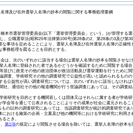
人名簿及び在外選挙人名簿の抄本の閲覧に関する事務処理要綱
、橋本市選挙管理委員会
(以下「選挙管理委員会」という。)
が管理する選
し、公職選挙法
(昭和25年法律第100号)
第28条の2、第28条の3及び
要な事項を定めることにより、選挙人名簿及び在外選挙人名簿の正確性
な事務処理を図ることを目的とする。
員会は、次のいずれかに該当する場合は選挙人名簿の抄本を閲覧させな
挙人名簿に登録された者であるかどうかを確認するために閲覧する場合
等並びに政党その他の政治団体が政治活動及び選挙運動を行うために閲
論調査、学術研究その他の調査研究で公益性が高いと認められるものの
する公益性が高い調査研究については、次のいずれかに該当しなければ
聞社、通信社その他の報道機関が行う世論調査にあっては、その調査結
学術研究を目的とする機関若しくは団体又はそれらに属する者が学術研
が学会等を通じて公表されることによりその成果が社会に還元されるこ
るもの以外の調査研究にあっては、当該調査研究が統計的調査研究であ
体における施策の企画・立案及び他の機関等における学術研究に利用さ
あるとき。
は、
第1項
の規定により閲覧させる場合を除いては、選挙人名簿の抄本を