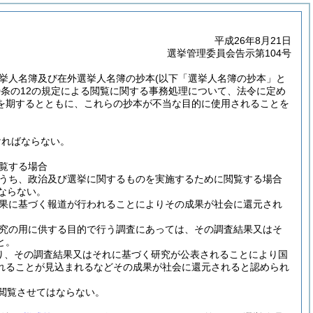
平成26年8月21日
選挙管理委員会告示第104号
挙人名簿及び在外選挙人名簿の抄本
(以下「選挙人名簿の抄本」と
第30条の12の規定による閲覧に関する事務処理について、法令に定め
を期するとともに、これらの抄本が不当な目的に使用されることを
ければならない。
覧する場合
うち、政治及び選挙に関するものを実施するために閲覧する場合
ならない。
果に基づく報道が行われることによりその成果が社会に還元され
究の用に供する目的で行う調査にあっては、その調査結果又はそ
と。
り、その調査結果又はそれに基づく研究が公表されることにより国
れることが見込まれるなどその成果が社会に還元されると認められ
閲覧させてはならない。