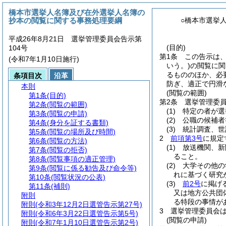
橋本市選挙人名簿及び在外選挙人名簿の
抄本の閲覧に関する事務処理要綱
○橋本市選挙
平成26年8月21日 選挙管理委員会告示第
(目的)
104号
第1条
この告示は
(令和7年1月10日施行)
いう。)
の閲覧に関
るもののほか、必
条項目次
沿革
防ぎ、適正で円滑
本則
(閲覧の範囲)
第1条
(目的)
第2条
選挙管理委
第2条
(閲覧の範囲)
(1)
特定の者が選
第3条
(閲覧の申請)
(2)
公職の候補者
第4条
(身分を証する書類)
(3)
統計調査、世
第5条
(閲覧の場所及び時間)
2
前項第3号
に規定
第6条
(閲覧の方法)
(1)
放送機関、新
第7条
(閲覧の拒否)
ること。
第8条
(閲覧事項の適正管理)
(2)
大学その他の
第9条
(閲覧に係る勧告及び命令等)
れに基づく研究
第10条
(閲覧状況の公表)
(3)
前2号
に掲げ
第11条
(補則)
又は地方公共団
附則
る特段の事情が
附則
(令和3年12月2日選管告示第27号)
3
選挙管理委員会
附則
(令和6年3月22日選管告示第5号)
(閲覧の申請)
附則
(令和7年1月10日選管告示第2号)