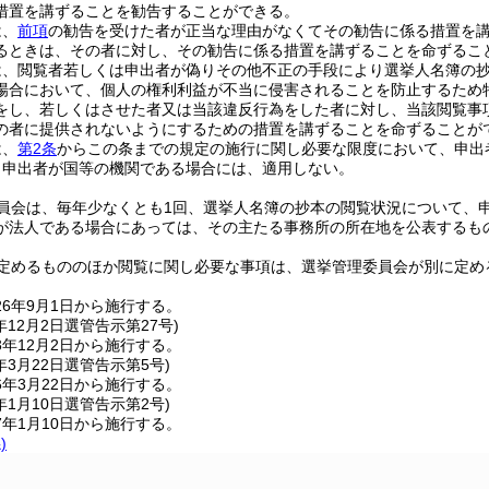
措置を講ずることを勧告することができる。
は、
前項
の勧告を受けた者が正当な理由がなくてその勧告に係る措置を
るときは、その者に対し、その勧告に係る措置を講ずることを命ずるこ
は、閲覧者若しくは申出者が偽りその他不正の手段により選挙人名簿の
場合において、個人の権利利益が不当に侵害されることを防止するため
をし、若しくはさせた者又は当該違反行為をした者に対し、当該閲覧事
の者に提供されないようにするための措置を講ずることを命ずることが
は、
第2条
からこの条までの規定の施行に関し必要な限度において、申出
、申出者が国等の機関である場合には、適用しない。
員会は、毎年少なくとも1回、選挙人名簿の抄本の閲覧状況について、
が法人である場合にあっては、その主たる事務所の所在地を公表するも
定めるもののほか閲覧に関し必要な事項は、選挙管理委員会が別に定め
6年9月1日から施行する。
年12月2日
選管告示第27号)
年12月2日から施行する。
年3月22日
選管告示第5号)
年3月22日から施行する。
年1月10日
選管告示第2号)
年1月10日から施行する。
)