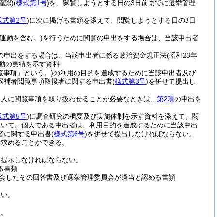
確認)
(
様式第1号
)
を、閲覧しようとする日の3日前までに選挙管理
様式第2号
)
に次に掲げる書類を添えて、閲覧しようとする日の3日
挙運動を含む。)
を行うために閲覧の申出をする場合は、当該申出者
の申出をする場合は、当該申出者に係る政治資金規正法
(昭和23年
動の実績を示す資料
覧事項」という。)
の利用の目的を達成するために当該申出者及び
候補者閲覧事項取扱者に関する申出書
(
様式第3号
)
を併せて提出し
法人に閲覧事項を取り扱わせることが必要なときは、
第2項
の申出を
様式第5号
)
に調査研究の概要及び実施体制を示す資料を添えて、閲
おいて、個人である申出者は、利用目的を達成するために当該申出
者に関する申出書
(
様式第6号
)
を併せて提出しなければならない。
を求めることができる。
を提示しなければならない。
る書類
会したその回答書及び選挙管理委員会が適当と認める書類
ない。
る。