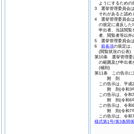
ようにするための
3
選挙管理委員会
それがあると認め
4
選挙管理委員会
の規定に違反した
申出者、当該閲覧
者、閲覧者等以外
5
選挙管理委員会
6
前各項
の規定は
(閲覧状況の公表)
第10条
選挙管理委
の範囲及び申出者
(補則)
第11条
この告示に
附
則
この告示は、平成2
附
則
(令和3
この告示は、令和3
附
則
(令和6
この告示は、令和6
附
則
(令和7
この告示は、令和7
様式第1号
(第3条関係