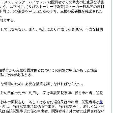
、ドメスティック・バイオレンス
(配偶者からの暴力の防止及び被害
いう。以下同じ。)
及びストーカー行為等
(ストーカー行為等の規制
下同じ。)
の被害を申し出た者のうち、支援の必要性が確認された
る。
内とする。
をしてはならない。
また、転記により作成した名簿が、不当な目的
相手方から支援措置対象者についての閲覧の申出があった場合
るおそれがあるとき。
切な管理のために必要な措置を講じなければならない。
以外の目的のために利用し、又は当該閲覧事項に係る申出者、閲覧
の抄本の閲覧をし、若しくはさせた場合又は申出者、閲覧者等が
前
ときは、当該閲覧事項に係る申出者、当該閲覧をし、若しくはさせ
又は当該閲覧事項に係る申出者、閲覧者等以外の者に提供されない