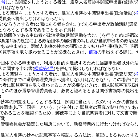
1号
による閲覧をしようとする者は、選挙人名簿抄本閲覧申出書
(登録の
ければならない。
による閲覧をしようとする者は、選挙人名簿抄本閲覧申出書
(政治活動)
(
委員会へ提出しなければならない。
となろうとする者
(公職にある者を含む。)
である申出者が政治活動
(選
となろうとする者であることを示す資料
政治団体である申出者が政治活動
(選挙運動を含む。)
を行うために閲覧
6条第1項の規定による政治団体の届出書の写し及び当該申出者の政治活
である申出者は、選挙人名簿の抄本の閲覧により知り得た事項
(以下「閲
閲覧事項を取り扱わせることが必要なときは、
前項
の申出をする際に、
。
治団体である申出者は、利用の目的を達成するために当該申出者以外の
人に関する申出書
(
様式第4号
)
を併せて提出しなければならない。
による閲覧をしようとする者は、選挙人名簿抄本閲覧申出書
(調査研究)
(
の3日前までに選挙管理委員会へ提出しなければならない。
この場合に
の者に閲覧事項を取り扱わせることが必要なときは、個人閲覧事項取扱
るもののほか選挙管理委員会は、必要と認めるときは関係書類等の提出
)
の抄本の閲覧をしようとする者は、閲覧に当たり、次のいずれかの書類
共団体
(以下「国等」という。)
が交付した閲覧者の写真が貼り付けてあ
であることを確認するため、郵便等により当該閲覧者に対して文書で照
間)
挙管理委員会が指定した場所において、執務時間内に行わなければなら
る選挙人名簿の抄本の記載事項を転記する方法は、筆記によるものとす