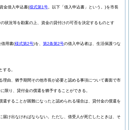
資金借入申込書
(
様式第1号
。以下「借入申込書」という。)
を市長
帯の状況等を勘案の上、資金の貸付けの可否を決定するものとす
金借用書
(
様式第2号
)
を、
第2条第2号
の借入申込者は、生活保護つな
とする。
る理由、猶予期間その他市長が必要と認める事項について書面で市
合に限り、貸付金の償還を猶予することができる。
償還することが困難になったと認められる場合は、貸付金の償還を
に届け出なければならない。
ただし、借受人が死亡したときは、そ