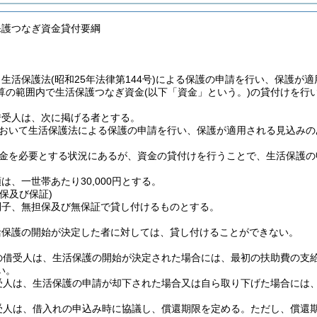
保護つなぎ資金貸付要綱
、生活保護法
(昭和25年法律第144号)
による保護の申請を行い、保護が適
算の範囲内で生活保護つなぎ資金
(以下「資金」という。)
の貸付けを行
借受人は、次に掲げる者とする。
おいて生活保護法による保護の申請を行い、保護が適用される見込みの
金を必要とする状況にあるが、資金の貸付けを行うことで、生活保護の
は、一世帯あたり30,000円とする。
保及び保証)
利子、無担保及び無保証で貸し付けるものとする。
活保護の開始が決定した者に対しては、貸し付けることができない。
の借受人は、生活保護の開始が決定された場合には、最初の扶助費の支
い。
受人は、生活保護の申請が却下された場合又は自ら取り下げた場合には
受人は、借入れの申込み時に協議し、償還期限を定める。
ただし、償還