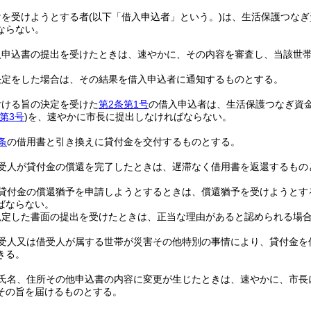
けを受けようとする者
(以下「借入申込者」という。)
は、生活保護つなぎ
ならない。
入申込書の提出を受けたときは、速やかに、その内容を審査し、当該世
決定をした場合は、その結果を借入申込者に通知するものとする。
付ける旨の決定を受けた
第2条第1号
の借入申込者は、生活保護つなぎ資
第3号
)
を、速やかに市長に提出しなければならない。
条
の借用書と引き換えに貸付金を交付するものとする。
受人が貸付金の償還を完了したときは、遅滞なく借用書を返還するもの
貸付金の償還猶予を申請しようとするときは、償還猶予を受けようとす
ばならない。
規定した書面の提出を受けたときは、正当な理由があると認められる場
受人又は借受人が属する世帯が災害その他特別の事情により、貸付金を
きる。
氏名、住所その他申込書の内容に変更が生じたときは、速やかに、市長
その旨を届けるものとする。