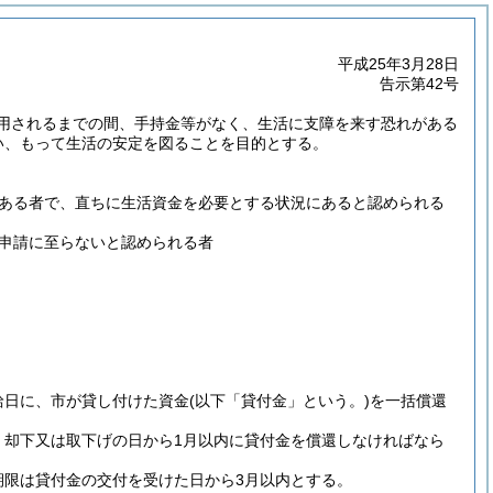
平成25年3月28日
告示第42号
用されるまでの間、手持金等がなく、生活に支障を来す恐れがある
い、もって生活の安定を図ることを目的とする。
ある者で、直ちに生活資金を必要とする状況にあると認められる
申請に至らないと認められる者
給日に、市が貸し付けた資金
(以下「貸付金」という。)
を一括償還
、却下又は取下げの日から1月以内に貸付金を償還しなければなら
期限は貸付金の交付を受けた日から3月以内とする。