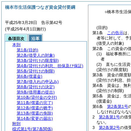
橋本市生活保護つなぎ資金貸付要綱
○橋本市生活
平成25年3月28日 告示第42号
(目的)
(平成25年4月1日施行)
第1条
この告示
は
者等に対して、予
条項目次
沿革
(借受人の対象)
本則
第2条
この資金の
第1条
(目的)
(1)
福祉事務所に
第2条
(借受人の対象)
者
第3条
(貸付けの限度額)
(2)
直ちに生活資
第4条
(貸付けの利息、担保及び保証)
(貸付けの限度額)
第5条
(貸付けの制限)
第3条
資金の限度額
第6条
(償還金)
(貸付けの利息、担
第7条
(借入れの申込み)
第4条
資金は、無
第8条
(貸付けの決定)
(貸付けの制限)
第9条
(借用書の提出)
第5条
資金は、生
第10条
(貸付金の交付)
(償還金)
第11条
(償還の完了)
第6条
第2条第1号
第12条
(償還の猶予)
しなければならな
第13条
(償還の免除)
2
第2条第1号
の借
第14条
(変更の届出)
ない。
附則
3
第2条第2号
の借
様式第1号
(第7条関係)