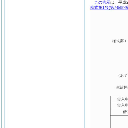
この告示
は、平成
様式第1号
(第7条関係