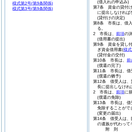
(借入れの申込み)
様式第2号
(第9条関係)
第7条
資金の貸付
様式第3号
(第9条関係)
に提出しなければ
(貸付けの決定)
第8条
市長は、借
る。
2
市長は、
前項
の
(借用書の提出)
第9条
資金を貸し
ぎ資金借用書
(
様式
(貸付金の交付)
第10条
市長は、
前
(償還の完了)
第11条
市長は、借
(償還の猶予)
第12条
借受人は、
長に提出しなけれ
2
市長は、
前項
に
(償還の免除)
第13条
市長は、借
免除することがで
(変更の届出)
第14条
借受人は、
の遺族が代わって
附
則