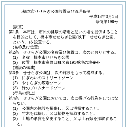
○橋本市せせらぎ公園設置及び管理条例
平成18年3月1日
条例第199号
(設置)
第1条
本市は、市民の健康の増進と憩いの場を提供すること
を目的として、橋本市せせらぎ公園
(以下「せせらぎ公園」
という。)
を設置する。
(名称及び位置)
第2条
せせらぎ公園の名称及び位置は、次のとおりとする。
(1)
名称 橋本市せせらぎ公園
(2)
位置 橋本市高野口町名倉191番地の地先外
(施設の構成)
第3条
せせらぎ公園は、次の施設をもって構成する。
(1)
にぎわいのストリートゾーン
(2)
やすらぎの広場ゾーン
(3)
緑のプロムナードゾーン
(行為の禁止)
第4条
せせらぎ公園においては、次に掲げる行為をしてはな
らない。
(1)
公園内の施設を損傷し、又は汚損すること。
(2)
竹木を伐採し、又は植物を採取すること。
(3)
土地の形質を変更すること、又は土石類を採取するこ
と。