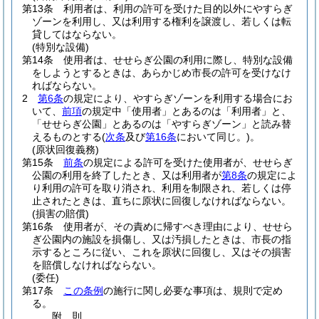
第13条
利用者は、利用の許可を受けた目的以外にやすらぎ
ゾーンを利用し、又は利用する権利を譲渡し、若しくは転
貸してはならない。
(特別な設備)
第14条
使用者は、せせらぎ公園の利用に際し、特別な設備
をしようとするときは、あらかじめ市長の許可を受けなけ
ればならない。
2
第6条
の規定により、やすらぎゾーンを利用する場合にお
いて、
前項
の規定中「使用者」とあるのは「利用者」と、
「せせらぎ公園」とあるのは「やすらぎゾーン」と読み替
えるものとする
(
次条
及び
第16条
において同じ。)
。
(原状回復義務)
第15条
前条
の規定による許可を受けた使用者が、せせらぎ
公園の利用を終了したとき、又は利用者が
第8条
の規定によ
り利用の許可を取り消され、利用を制限され、若しくは停
止されたときは、直ちに原状に回復しなければならない。
(損害の賠償)
第16条
使用者が、その責めに帰すべき理由により、せせら
ぎ公園内の施設を損傷し、又は汚損したときは、市長の指
示するところに従い、これを原状に回復し、又はその損害
を賠償しなければならない。
(委任)
第17条
この条例
の施行に関し必要な事項は、規則で定め
る。
附
則