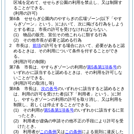
区域を定めて、せせらぎ公園の利用を禁止し、又は制限す
ることができる。
(利用の許可)
第6条
せせらぎ公園内のやすらぎの広場ゾーン
(以下「やす
らぎゾーン」という。)
において、次に掲げる行為をしよう
とする者は、市長の許可を受けなければならない。
(1)
物品の販売、宣伝その他これらに類する行為
(2)
その他市長が必要と認める行為
2
市長は、
前項
の許可をする場合において、必要があると認
めるときは、その利用について条件を付することができ
る。
(利用許可の制限)
第7条
市長は、やすらぎゾーンの利用が
第5条第1項各号
の
いずれかに該当すると認めるときは、その利用を許可しな
いことができる。
(利用許可の取消し等)
第8条
市長は、
次の各号
のいずれかに該当すると認めるとき
は、利用の許可を受けた者
(以下「利用者」という。)
に対
し、やすらぎゾーンの利用の許可を取り消し、又は利用を
制限し、若しくは停止することができる。
(1)
その利用が
第5条第1項各号
のいずれかに該当するに至
ったとき。
(2)
利用者が虚偽の申請その他不正の手段により許可を受
けたとき。
(3)
利用者が
この条例
又は
この条例
による規則に違反した