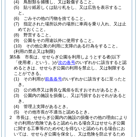
(4)
鳥獣類を捕獲し、又は殺傷すること。
(5)
貼り紙若しくは貼り札をし、又は広告を表示するこ
と。
(6)
ごみその他の汚物を捨てること。
(7)
指定された場所以外の場所に車両を乗り入れ、又は止
めておくこと。
(8)
野営すること。
(9)
公園をその用途以外に使用すること。
(10)
その他公衆の利用に支障のある行為をすること。
(利用の禁止又は制限)
第5条
市長は、せせらぎ公園を利用しようとする者
(以下
「使用者」という。)
が
次の各号
のいずれかに該当すると認
めるときは、せせらぎ公園の利用を禁止し、又は制限する
ことができる。
(1)
その利用が
前条各号
のいずれかに該当するに至ったと
き。
(2)
公の秩序又は善良な風俗を乱すおそれがあるとき。
(3)
公園内の施設を損傷し、又は汚損するおそれがあると
き。
(4)
管理上支障があるとき。
(5)
その他市長が不適当と認めるとき。
2
市長は、せせらぎ公園内の施設の損傷その他の理由により
その利用が危険であると認められる場合又はせせらぎ公園
に関する工事等のためやむを得ないと認められる場合にお
いては、せせらぎ公園を保全し、又は危険を防止するため