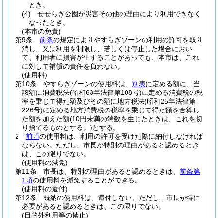
とき。
(4)
せせらぎ公園が災害その他の理由により利用できなく
なったとき。
(本市の免責)
第9条
前条
の規定によりやすらぎゾーンの利用の許可を取り
消し、又は利用を制限し、若しくは停止した場合におい
て、利用者に損害が生ずることがあっても、本市は、これ
に対して補償の責任を負わない。
(使用料)
第10条
やすらぎゾーンの使用料は、
別表
に定める額に、当
該額に消費税法
(昭和63年法律第108号)
に定める消費税の税
率を乗じて得た額及びその額に地方税法
(昭和25年法律第
226号)
に定める地方消費税の税率を乗じて得た額を合算し
た額を加えた額
(10円未満の端数を生じたときは、これを切
り捨てるものとする。)
とする。
2
前項
の使用料は、利用の許可を受けた際に納付しなければ
ならない。
ただし、市長が特別の理由があると認めるとき
は、この限りでない。
(使用料の減免)
第11条
市長は、特別の理由があると認めるときは、
前条第
1項
の使用料を減免することができる。
(使用料の還付)
第12条
既納の使用料は、還付しない。
ただし、市長が特に
必要があると認めるときは、この限りでない。
(目的外利用等の禁止)