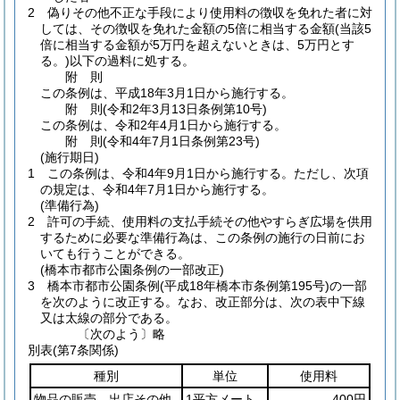
2
偽りその他不正な手段により使用料の徴収を免れた者に対
しては、その徴収を免れた金額の5倍に相当する金額
(当該5
倍に相当する金額が5万円を超えないときは、5万円とす
る。)
以下の過料に処する。
附
則
この条例は、平成18年3月1日から施行する。
附
則
(令和2年3月13日
条例第10号)
この条例は、令和2年4月1日から施行する。
附
則
(令和4年7月1日
条例第23号)
(施行期日)
1
この条例は、令和4年9月1日から施行する。
ただし、次項
の規定は、令和4年7月1日から施行する。
(準備行為)
2
許可の手続、使用料の支払手続その他やすらぎ広場を供用
するために必要な準備行為は、この条例の施行の日前にお
いても行うことができる。
(橋本市都市公園条例の一部改正)
3
橋本市都市公園条例
(平成18年橋本市条例第195号)
の一部
を次のように改正する。
なお、改正部分は、次の表中下線
又は太線の部分である。
〔次のよう〕略
別表
(第7条関係)
種別
単位
使用料
物品の販売、出店その他
1平方メート
400円