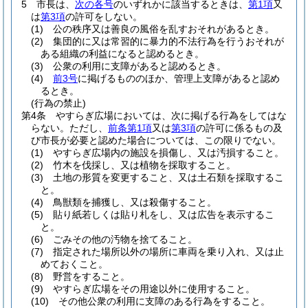
5
市長は、
次の各号
のいずれかに該当するときは、
第1項
又
は
第3項
の許可をしない。
(1)
公の秩序又は善良の風俗を乱すおそれがあるとき。
(2)
集団的に又は常習的に暴力的不法行為を行うおそれが
ある組織の利益になると認めるとき。
(3)
公衆の利用に支障があると認めるとき。
(4)
前3号
に掲げるもののほか、管理上支障があると認め
るとき。
(行為の禁止)
第4条
やすらぎ広場においては、次に掲げる行為をしてはな
らない。
ただし、
前条第1項
又は
第3項
の許可に係るもの及
び市長が必要と認めた場合については、この限りでない。
(1)
やすらぎ広場内の施設を損傷し、又は汚損すること。
(2)
竹木を伐採し、又は植物を採取すること。
(3)
土地の形質を変更すること、又は土石類を採取するこ
と。
(4)
鳥獣類を捕獲し、又は殺傷すること。
(5)
貼り紙若しくは貼り札をし、又は広告を表示するこ
と。
(6)
ごみその他の汚物を捨てること。
(7)
指定された場所以外の場所に車両を乗り入れ、又は止
めておくこと。
(8)
野営をすること。
(9)
やすらぎ広場をその用途以外に使用すること。
(10)
その他公衆の利用に支障のある行為をすること。