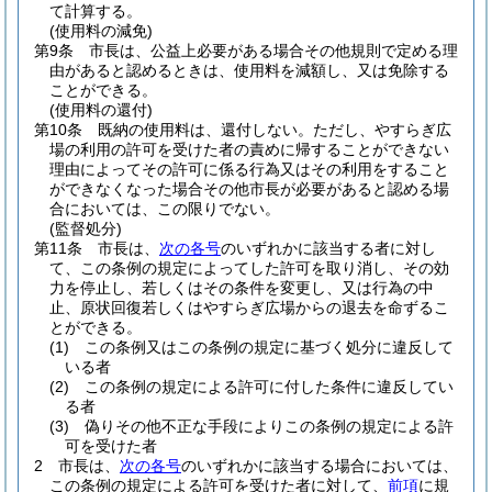
て計算する。
(使用料の減免)
第9条
市長は、公益上必要がある場合その他規則で定める理
由があると認めるときは、使用料を減額し、又は免除する
ことができる。
(使用料の還付)
第10条
既納の使用料は、還付しない。
ただし、やすらぎ広
場の利用の許可を受けた者の責めに帰することができない
理由によってその許可に係る行為又はその利用をすること
ができなくなった場合その他市長が必要があると認める場
合においては、この限りでない。
(監督処分)
第11条
市長は、
次の各号
のいずれかに該当する者に対し
て、この条例の規定によってした許可を取り消し、その効
力を停止し、若しくはその条件を変更し、又は行為の中
止、原状回復若しくはやすらぎ広場からの退去を命ずるこ
とができる。
(1)
この条例又はこの条例の規定に基づく処分に違反して
いる者
(2)
この条例の規定による許可に付した条件に違反してい
る者
(3)
偽りその他不正な手段によりこの条例の規定による許
可を受けた者
2
市長は、
次の各号
のいずれかに該当する場合においては、
この条例の規定による許可を受けた者に対して、
前項
に規