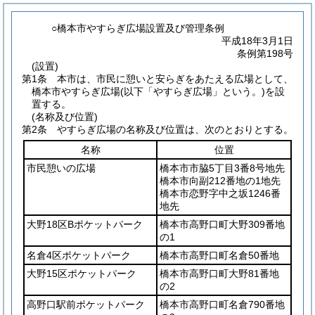
○橋本市やすらぎ広場設置及び管理条例
平成18年3月1日
条例第198号
(設置)
第1条
本市は、市民に憩いと安らぎをあたえる広場として、
橋本市やすらぎ広場
(以下「やすらぎ広場」という。)
を設
置する。
(名称及び位置)
第2条
やすらぎ広場の名称及び位置は、次のとおりとする。
名称
位置
市民憩いの広場
橋本市市脇5丁目3番8号地先
橋本市向副212番地の1地先
橋本市恋野字中之坂1246番
地先
大野18区Bポケットパーク
橋本市高野口町大野309番地
の1
名倉4区ポケットパーク
橋本市高野口町名倉50番地
大野15区ポケットパーク
橋本市高野口町大野81番地
の2
高野口駅前ポケットパーク
橋本市高野口町名倉790番地