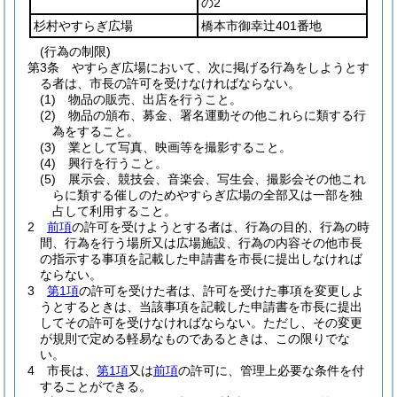
の2
杉村やすらぎ広場
橋本市御幸辻401番地
(行為の制限)
第3条
やすらぎ広場において、次に掲げる行為をしようとす
る者は、市長の許可を受けなければならない。
(1)
物品の販売、出店を行うこと。
(2)
物品の頒布、募金、署名運動その他これらに類する行
為をすること。
(3)
業として写真、映画等を撮影すること。
(4)
興行を行うこと。
(5)
展示会、競技会、音楽会、写生会、撮影会その他これ
らに類する催しのためやすらぎ広場の全部又は一部を独
占して利用すること。
2
前項
の許可を受けようとする者は、行為の目的、行為の時
間、行為を行う場所又は広場施設、行為の内容その他市長
の指示する事項を記載した申請書を市長に提出しなければ
ならない。
3
第1項
の許可を受けた者は、許可を受けた事項を変更しよ
うとするときは、当該事項を記載した申請書を市長に提出
してその許可を受けなければならない。
ただし、その変更
が規則で定める軽易なものであるときは、この限りでな
い。
4
市長は、
第1項
又は
前項
の許可に、管理上必要な条件を付
することができる。