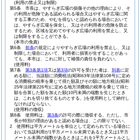
(利用の禁止又は制限)
第5条
市長は、やすらぎ広場の損傷その他の理由により、そ
の利用が危険である認められる場合又はやすらぎ広場に関
する工事のため、やむを得ないと認められる場合において
は、やすらぎ広場を保全し、又はその利用者の危険を防止
するため、区域を定めてやすらぎ広場の利用を禁止し、又
は制限をすることができる。
(本市の免責)
第6条
前条
の規定によりやすらぎ広場の利用を禁止し、又は
制限した場合において、利用者に損害が生ずることがあっ
ても、本市は、これに対して補償の責任を負わない。
(使用料)
第7条
第3条第1項
又は
第3項
の許可を受けた者は、
別表
に定
める額に、当該額に消費税法
(昭和63年法律第108号)
に定め
る消費税の税率を乗じて得た額及びその額に地方税法
(昭和
25年法律第226号)
に定める地方消費税の税率を乗じて得た
額を合算した額を加えた額
(10円未満の端数を生じたとき
は、これを切り捨てるものとする。)
を使用料として納付し
なければならない。
(使用料の徴収)
第8条
使用料は、
第3条
の許可の際に徴収する。
ただし、市
長が特別の理由があると認める場合は、この限りでない。
2
使用料は平方メートルを単位として定められている場合に
おいて当該利用が1平方メートル未満であるとき又は1平方
メートル未満の端数があるときはこれを1平方メートルとし