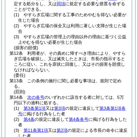
定する処分をし、又は
同項
に規定する必要な措置を命ずる
ことができる。
(1)
やすらぎ広場に関する工事のためやむを得ない必要が
生じた場合
(2)
やすらぎ広場の保全又は利用に著しい支障が生じた場
合
(3)
やすらぎ広場の管理上の理由以外の理由に基づく公益
上やむを得ない必要が生じた場合
(損害の賠償)
第12条
利用者が、その責めに帰すべき理由により、やすら
ぎ広場を破損し、又は滅失したときは、市長の指示すると
ころに従い、これを原状に回復し、又はその損害を賠償し
なければならない。
(委任)
第13条
この条例の施行に関し必要な事項は、規則で定め
る。
(罰則)
第14条
次の各号
のいずれかに該当する者に対しては、5万
円以下の過料に処する。
(1)
第3条第1項
又は
第3項
の規定に違反して
第3条第1項各
号
に掲げる行為をした者
(2)
第4条
の規定に違反して
第4条各号
に掲げる行為をした
者
(3)
第11条第1項
又は
第2項
の規定による市長の命令に違反
した者