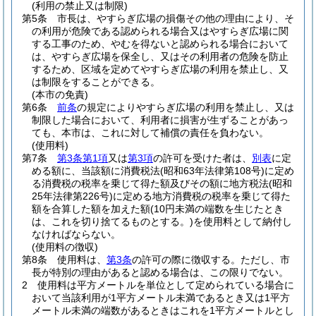
(利用の禁止又は制限)
第5条
市長は、やすらぎ広場の損傷その他の理由により、そ
の利用が危険である認められる場合又はやすらぎ広場に関
する工事のため、やむを得ないと認められる場合において
は、やすらぎ広場を保全し、又はその利用者の危険を防止
するため、区域を定めてやすらぎ広場の利用を禁止し、又
は制限をすることができる。
(本市の免責)
第6条
前条
の規定によりやすらぎ広場の利用を禁止し、又は
制限した場合において、利用者に損害が生ずることがあっ
ても、本市は、これに対して補償の責任を負わない。
(使用料)
第7条
第3条第1項
又は
第3項
の許可を受けた者は、
別表
に定
める額に、当該額に消費税法
(昭和63年法律第108号)
に定め
る消費税の税率を乗じて得た額及びその額に地方税法
(昭和
25年法律第226号)
に定める地方消費税の税率を乗じて得た
額を合算した額を加えた額
(10円未満の端数を生じたとき
は、これを切り捨てるものとする。)
を使用料として納付し
なければならない。
(使用料の徴収)
第8条
使用料は、
第3条
の許可の際に徴収する。
ただし、市
長が特別の理由があると認める場合は、この限りでない。
2
使用料は平方メートルを単位として定められている場合に
おいて当該利用が1平方メートル未満であるとき又は1平方
メートル未満の端数があるときはこれを1平方メートルとし