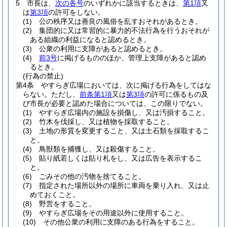
5
市長は、
次の各号
のいずれかに該当するときは、
第1項
又
は
第3項
の許可をしない。
(1)
公の秩序又は善良の風俗を乱すおそれがあるとき。
(2)
集団的に又は常習的に暴力的不法行為を行うおそれが
ある組織の利益になると認めるとき。
(3)
公衆の利用に支障があると認めるとき。
(4)
前3号
に掲げるもののほか、管理上支障があると認め
るとき。
(行為の禁止)
第4条
やすらぎ広場においては、次に掲げる行為をしてはな
らない。
ただし、
前条第1項
又は
第3項
の許可に係るもの及
び市長が必要と認めた場合については、この限りでない。
(1)
やすらぎ広場内の施設を損傷し、又は汚損すること。
(2)
竹木を伐採し、又は植物を採取すること。
(3)
土地の形質を変更すること、又は土石類を採取するこ
と。
(4)
鳥獣類を捕獲し、又は殺傷すること。
(5)
貼り紙若しくは貼り札をし、又は広告を表示するこ
と。
(6)
ごみその他の汚物を捨てること。
(7)
指定された場所以外の場所に車両を乗り入れ、又は止
めておくこと。
(8)
野営をすること。
(9)
やすらぎ広場をその用途以外に使用すること。
(10)
その他公衆の利用に支障のある行為をすること。