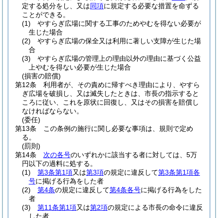
定する処分をし、又は
同項
に規定する必要な措置を命ずる
ことができる。
(1)
やすらぎ広場に関する工事のためやむを得ない必要が
生じた場合
(2)
やすらぎ広場の保全又は利用に著しい支障が生じた場
合
(3)
やすらぎ広場の管理上の理由以外の理由に基づく公益
上やむを得ない必要が生じた場合
(損害の賠償)
第12条
利用者が、その責めに帰すべき理由により、やすら
ぎ広場を破損し、又は滅失したときは、市長の指示すると
ころに従い、これを原状に回復し、又はその損害を賠償し
なければならない。
(委任)
第13条
この条例の施行に関し必要な事項は、規則で定め
る。
(罰則)
第14条
次の各号
のいずれかに該当する者に対しては、5万
円以下の過料に処する。
(1)
第3条第1項
又は
第3項
の規定に違反して
第3条第1項各
号
に掲げる行為をした者
(2)
第4条
の規定に違反して
第4条各号
に掲げる行為をした
者
(3)
第11条第1項
又は
第2項
の規定による市長の命令に違反
した者