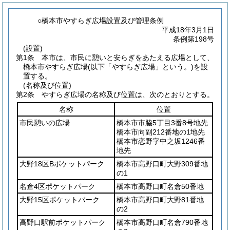
○橋本市やすらぎ広場設置及び管理条例
平成18年3月1日
条例第198号
(設置)
第1条
本市は、市民に憩いと安らぎをあたえる広場として、
橋本市やすらぎ広場
(以下「やすらぎ広場」という。)
を設
置する。
(名称及び位置)
第2条
やすらぎ広場の名称及び位置は、次のとおりとする。
名称
位置
市民憩いの広場
橋本市市脇5丁目3番8号地先
橋本市向副212番地の1地先
橋本市恋野字中之坂1246番
地先
大野18区Bポケットパーク
橋本市高野口町大野309番地
の1
名倉4区ポケットパーク
橋本市高野口町名倉50番地
大野15区ポケットパーク
橋本市高野口町大野81番地
の2
高野口駅前ポケットパーク
橋本市高野口町名倉790番地