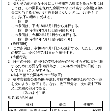
2
偽りその他不正な手段により使用料の徴収を免れた者に対
しては、その徴収を免れた金額の5倍に相当する金額
(当該5
倍に相当する金額が5万円を超えないときは、5万円とす
る。)
以下の過料に処する。
附
則
この条例は、平成18年3月1日から施行する。
附
則
(令和2年3月13日
条例第10号)
この条例は、令和2年4月1日から施行する。
附
則
(令和4年7月1日
条例第23号)
(施行期日)
1
この条例は、令和4年9月1日から施行する。
ただし、次項
の規定は、令和4年7月1日から施行する。
(準備行為)
2
許可の手続、使用料の支払手続その他やすらぎ広場を供用
するために必要な準備行為は、この条例の施行の日前にお
いても行うことができる。
(橋本市都市公園条例の一部改正)
3
橋本市都市公園条例
(平成18年橋本市条例第195号)
の一部
を次のように改正する。
なお、改正部分は、次の表中下線
又は太線の部分である。
〔次のよう〕略
別表
(第7条関係)
種別
単位
使用料
物品の販売、出店その他
1平方メート
400円