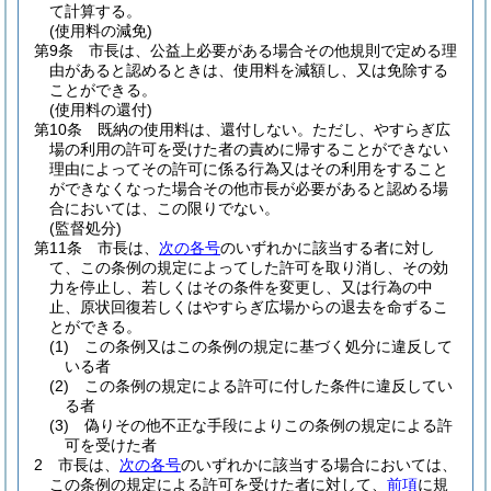
て計算する。
(使用料の減免)
第9条
市長は、公益上必要がある場合その他規則で定める理
由があると認めるときは、使用料を減額し、又は免除する
ことができる。
(使用料の還付)
第10条
既納の使用料は、還付しない。
ただし、やすらぎ広
場の利用の許可を受けた者の責めに帰することができない
理由によってその許可に係る行為又はその利用をすること
ができなくなった場合その他市長が必要があると認める場
合においては、この限りでない。
(監督処分)
第11条
市長は、
次の各号
のいずれかに該当する者に対し
て、この条例の規定によってした許可を取り消し、その効
力を停止し、若しくはその条件を変更し、又は行為の中
止、原状回復若しくはやすらぎ広場からの退去を命ずるこ
とができる。
(1)
この条例又はこの条例の規定に基づく処分に違反して
いる者
(2)
この条例の規定による許可に付した条件に違反してい
る者
(3)
偽りその他不正な手段によりこの条例の規定による許
可を受けた者
2
市長は、
次の各号
のいずれかに該当する場合においては、
この条例の規定による許可を受けた者に対して、
前項
に規