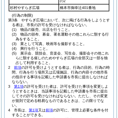
の2
杉村やすらぎ広場
橋本市御幸辻401番地
(行為の制限)
第3条
やすらぎ広場において、次に掲げる行為をしようとす
る者は、市長の許可を受けなければならない。
(1)
物品の販売、出店を行うこと。
(2)
物品の頒布、募金、署名運動その他これらに類する行
為をすること。
(3)
業として写真、映画等を撮影すること。
(4)
興行を行うこと。
(5)
展示会、競技会、音楽会、写生会、撮影会その他これ
らに類する催しのためやすらぎ広場の全部又は一部を独
占して利用すること。
2
前項
の許可を受けようとする者は、行為の目的、行為の時
間、行為を行う場所又は広場施設、行為の内容その他市長
の指示する事項を記載した申請書を市長に提出しなければ
ならない。
3
第1項
の許可を受けた者は、許可を受けた事項を変更しよ
うとするときは、当該事項を記載した申請書を市長に提出
してその許可を受けなければならない。
ただし、その変更
が規則で定める軽易なものであるときは、この限りでな
い。
4
市長は、
第1項
又は
前項
の許可に、管理上必要な条件を付
することができる。