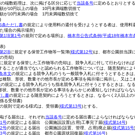
額の端数処理は、次に掲げる区分に応じて
当該各号
に定めるとおりとす
額が10円以上の場合 10円未満端数切捨て
額が10円未満の場合 1円未満端数切捨て
)
6条ただし書
の規定により使用料の還付を受けようとする者は、使用料
た場合の掲示場所)
第1項第1号
の規則で定める場所は、
橋本市公告式条例
(平成18年橋本市
表)
第2項
に規定する保管工作物等一覧簿
(
様式第12号
)
は、都市公園担当課
の売却)
に規定する保管した工作物等の売却は、競争入札に付して行わなければ
することが適当でないと認められる工作物等については、随意契約によ
条本文
の規定による競争入札のうち一般競争入札に付そうとするときは
は種類、形状、数量その他市長が定める事項を掲示場に掲示し、又はこ
文
の規定による競争入札のうち指名競争入札に付そうとするときは、なる
形状、数量その他市長が定める事項をあらかじめ通知しなければならな
だし書
の規定による随意契約によろうとするときは、なるべく2人以上の
係る受領書)
の規則で定める様式は、受領書
(
様式第13号
)
とする。
掲げる届出は、それぞれ
当該各号
に定める届出書によらなければならな
1号
の規定による届出 公園施設設置
(占用)
工事完了届
(
様式第14号
)
2号
の規定による届出 公園施設
(設置、管理、占用)
廃止届
(
様式第15号
3号
の規定による届出 都市公園原状回復届
(
様式第16号
)