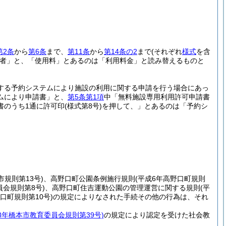
第2条
から
第6条
まで、
第11条
から
第14条の2
まで
(それぞれ
様式
を含
者」と、「使用料」とあるのは「利用料金」と読み替えるものと
する予約システムにより施設の利用に関する申請を行う場合にあっ
ムにより申請書」と、
第5条第1項
中「無料施設専用利用許可申請書
書のうち1通に許可印
(様式第8号)
を押して、」とあるのは「予約シ
市規則第13号)
、高野口町公園条例施行規則
(平成6年高野口町規則
員会規則第8号)
、高野口町住吉運動公園の管理運営に関する規則
(平
口町規則第10号)
の規定によりなされた手続その他の行為は、それ
18年橋本市教育委員会規則第39号)
の規定により認定を受けた社会教