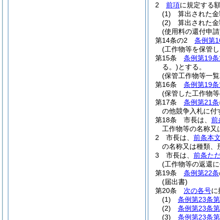
2
前項
に規定する
(1)
算出された金
(2)
算出された金
(使用料の還付申請
第14条の2
条例第1
(工作物等を保管し
第15条
条例第19条
る。)
とする。
(保管工作物等一覧
第16条
条例第19条
(保管した工作物等
第17条
条例第21条
の他競争入札に付
第18条
市長は、
前
工作物等の名称又
2
市長は、
前条本
の名称又は種類、
3
市長は、
前条た
(工作物等の返還に
第19条
条例第22条
(届出書)
第20条
次の各号
に
(1)
条例第23条第
(2)
条例第23条第
(3)
条例第23条第