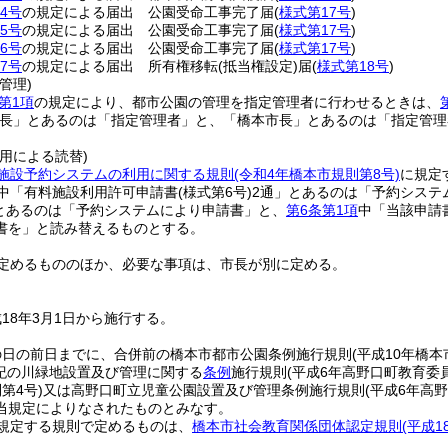
4号
の規定による届出 公園受命工事完了届
(
様式第17号
)
5号
の規定による届出 公園受命工事完了届
(
様式第17号
)
6号
の規定による届出 公園受命工事完了届
(
様式第17号
)
7号
の規定による届出 所有権移転
(抵当権設定)
届
(
様式第18号
)
管理)
第1項
の規定により、都市公園の管理を指定管理者に行わせるときは、
長」とあるのは「指定管理者」と、「橋本市長」とあるのは「指定管理
用による読替)
施設予約システムの利用に関する規則
(令和4年橋本市規則第8号)
に規定
中「有料施設利用許可申請書
(様式第6号)
2通」とあるのは「予約システ
とあるのは「予約システムにより申請書」と、
第6条第1項
中「当該申請
書を」と読み替えるものとする。
定めるもののほか、必要な事項は、市長が別に定める。
18年3月1日から施行する。
の日の前日までに、合併前の橋本市都市公園条例施行規則
(平成10年橋本
紀の川緑地設置及び管理に関する
条例
施行規則
(平成6年高野口町教育委
第4号)
又は高野口町立児童公園設置及び管理条例施行規則
(平成6年高野
当規定によりなされたものとみなす。
規定する規則で定めるものは、
橋本市社会教育関係団体認定規則
(平成
。