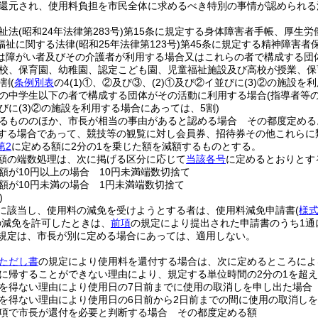
還元され、使用料負担を市民全体に求めるべき特別の事情が認められる
祉法
(昭和24年法律第283号)
第15条に規定する身体障害者手帳、厚生
福祉に関する法律
(昭和25年法律第123号)
第45条に規定する精神障害者
は障がい者及びその介護者が利用する場合又はこれらの者で構成する団体
校、保育園、幼稚園、認定こども園、児童福祉施設及び高校が授業、保
0割
(
条例別表
の4
(1)
①、②及び③、
(2)
①及び②イ並びに
(3)
②の施設を利
の中学生以下の者で構成する団体がその活動に利用する場合
(指導者等
びに
(3)
②の施設を利用する場合にあっては、5割)
るもののほか、市長が相当の事由があると認める場合 その都度定める
する場合であって、競技等の観覧に対し会員券、招待券その他これらに
第2
に定める額に2分の1を乗じた額を減額するものとする。
額の端数処理は、次に掲げる区分に応じて
当該各号
に定めるとおりとす
額が10円以上の場合 10円未満端数切捨て
額が10円未満の場合 1円未満端数切捨て
)
に該当し、使用料の減免を受けようとする者は、使用料減免申請書
(
様式
の減免を許可したときは、
前項
の規定により提出された申請書のうち1通
規定は、市長が別に定める場合にあっては、適用しない。
条ただし書
の規定により使用料を還付する場合は、次に定めるところによ
に帰することができない理由により、規定する単位時間の2分の1を超
を得ない理由により使用日の7日前までに使用の取消しを申し出た場合
を得ない理由により使用日の6日前から2日前までの間に使用の取消しを
項で市長が還付を必要と判断する場合 その都度定める額