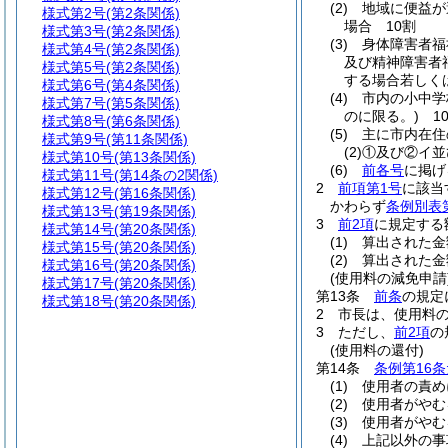
(2)
地域に便益が
様式第2号
(第2条関係)
場合 10割
様式第3号
(第2条関係)
(3)
身体障害者福
様式第4号
(第2条関係)
及び精神障害者
様式第5号
(第2条関係)
する場合若しく
様式第6号
(第4条関係)
(4)
市内の小中学
様式第7号
(第5条関係)
のに限る。)
1
様式第8号
(第6条関係)
(5)
主に市内在住
様式第9号
(第11条関係)
(2)
①及び②イ並
様式第10号
(第13条関係)
(6)
前各号
に掲げ
様式第11号
(第14条の2関係)
2
前項第1号
に該当
様式第12号
(第16条関係)
かわらず
条例別表
様式第13号
(第19条関係)
3
前2項
に規定する
様式第14号
(第20条関係)
(1)
算出された金
様式第15号
(第20条関係)
(2)
算出された金
様式第16号
(第20条関係)
(使用料の減免申請
様式第17号
(第20条関係)
第13条
前条
の規定
様式第18号
(第20条関係)
2
市長は、使用料
3
ただし、
前2項
の
(使用料の還付)
第14条
条例第16
(1)
使用者の責め
(2)
使用者がやむ
(3)
使用者がやむ
(4)
上記以外の事