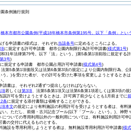
公園条例施行規則
、
橋本市都市公園条例
(平成18年橋本市条例第195号。以下「条例」という
掲げる申請書の様式は、それぞれ
当該各号
に定めるところによる。
2項
に規定する許可申請書 都市公園内制限行為許可申請書
(
様式第1号
)
昭和31年法律第79号。以下「法」という。)
第5条第1項前段に規定する
第3号
)
項に規定する申請書 都市公園占用許可申請書
(
様式第4号
)
、法第5条第1項後段又は法第6条第3項の規定により公園内制限行為、
いう。)
を受けた者が、その許可を受けた事項を変更しようとするときは
い。
申請書は、それぞれ2通ずつ提出しなければならない。
1項
若しくは
第3項
、法第5条第1項又は法第6条第1項若しくは第3項の
当該許可を受けようとするときは、許可満了前少なくとも1月前までに
2条
に規定する添付書類は省略することができる。
1項本文
の規定により有料施設の利用許可を受けようとする者は、有料
ない。
ただし、前畑・古川記念プール
(以下「プール」という。)
、神野
トについての専用利用以外の一般利用については、有料施設利用許可申
可書の交付に代えるものとする。
料施設を専用利用しようとする者は、無料施設専用利用許可申請書
(
様式