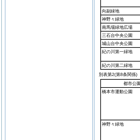
向副緑地
神野々緑地
南馬場緑地広場
三石台中央公園
城山台中央公園
紀の川第一緑地
紀の川第二緑地
別表第2
(第8条関係)
都市公
橋本市運動公園
神野々緑地