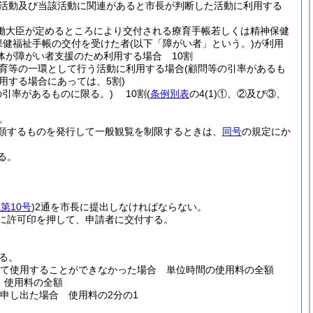
活動及び当該活動に関連があると市長が判断した活動に利用する
労働大臣が定めるところにより交付される療育手帳若しくは精神保健
保健福祉手帳の交付を受けた者
(以下「障がい者」という。)
が利用
が障がい者支援のため利用する場合 10割
育等の一環として行う活動に利用する場合
(顧問等の引率があるも
用する場合にあっては、5割)
の引率があるものに限る。)
10割
(
条例別表
の4
(1)
①、②及び③、
。
類するものを発行して一般観覧を制限するときは、
同号
の規定にか
る。
第10号
)
2通を市長に提出しなければならない。
に許可印を押して、申請者に交付する。
る。
えて使用することができなかった場合 単位時間の使用料の全額
 使用料の全額
申し出た場合 使用料の2分の1