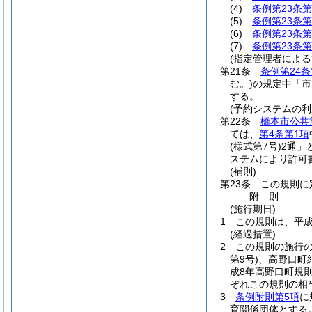
(4)
条例第23条第
(5)
条例第23条第
(6)
条例第23条第
(7)
条例第23条第
(指定管理者による
第21条
条例第24条
む。)
の規定中「市
する。
(予約システムの利
第22条
橋本市公共
ては、
第4条第1項
(様式第7号)
2通」
ステムにより許可
(補則)
第23条
この規則に
附
則
(施行期日)
1
この規則は、平成
(経過措置)
2
この規則の施行
第9号)
、高野口町
成8年高野口町規則
ぞれこの規則の相
3
条例附則第5項
に
育関係団体とする