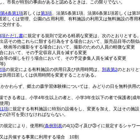
し、市長が特別の事由があると認めるときは、この限りでない。
第4条第1項
若しくは
第3項
、法第5条第1項、法第6条第1項若しくは第3
置若しくは管理、公園の占用利用、有料施設の利用又は無料施設の専用
に交付する。
3項ただし書
に規定する規則で定める軽易な変更は、次のとおりとする
出店その他これらに類する行為をする場合において、販売品目等の類似
、映画等の撮影をする場合において、撮影のための人員の軽微な変更
合において、その予定収容人員を減ずる変更
会等の催しを行う場合において、その予定参集人員を減ずる変更
等)
2項
の規定による有料施設の供用日及び供用時間は、
別表第2
のとおりと
は供用日若しくは供用時間を変更することがある。
にかかわらず、郷土の森学習体験棟については、みどりの日を無料供用
場できる者は、小学4年生以上の者と、小学3年生以下の者で保護者
(成
使用)
第1項
に規定する有料施設に特別の設備をし、変更を加え、又はその施設
その許可を受けなければならない。
の規定により、使用料
(
条例別表
の4
(1)
②イ及び③イに規定するシャワー
又は共催する事業に利用する場合 10割