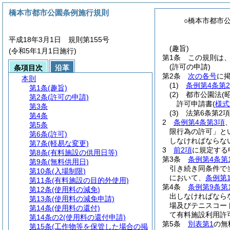
橋本市都市公園条例施行規則
○橋本市都市
平成18年3月1日 規則第155号
(趣旨)
(令和5年1月1日施行)
第1条
この規則は
(許可の申請)
条項目次
沿革
第2条
次の各号
に
本則
(1)
条例第4条第
第1条
(趣旨)
(2)
都市公園法
(
第2条
(許可の申請)
許可申請書
(
様式
第3条
(3)
法第6条第2
第4条
2
条例第4条第3項
第5条
限行為の許可」と
第6条
(許可)
しなければならな
第7条
(軽易な変更)
3
前2項
に規定する
第8条
(有料施設の供用日等)
第3条
条例第4条第
第9条
(無料供用日)
引き続き同条件で
第10条
(入場制限)
において、
条例第1
第11条
(有料施設の目的外使用)
第4条
条例第9条第
第12条
(使用料の減免)
出しなければなら
第13条
(使用料の減免申請)
場及びテニスコー
第14条
(使用料の還付)
て有料施設利用許
第14条の2
(使用料の還付申請)
第5条
別表第1
の無
第15条
(工作物等を保管した場合の掲