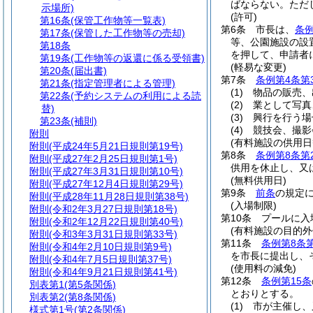
ばならない。
ただ
示場所)
(許可)
第16条
(保管工作物等一覧表)
第6条
市長は、
条例
第17条
(保管した工作物等の売却)
等、公園施設の設
第18条
を押して、申請者
第19条
(工作物等の返還に係る受領書)
(軽易な変更)
第20条
(届出書)
第7条
条例第4条第
第21条
(指定管理者による管理)
(1)
物品の販売、
第22条
(予約システムの利用による読
(2)
業として写真
替)
(3)
興行を行う場
第23条
(補則)
(4)
競技会、撮影
附則
(有料施設の供用日
附則
(平成24年5月21日規則第19号)
第8条
条例第8条第
附則
(平成27年2月25日規則第1号)
供用を休止し、又
附則
(平成27年3月31日規則第10号)
(無料供用日)
附則
(平成27年12月4日規則第29号)
第9条
前条
の規定
附則
(平成28年11月28日規則第38号)
(入場制限)
附則
(令和2年3月27日規則第18号)
第10条
プールに入
附則
(令和2年12月22日規則第40号)
(有料施設の目的外
附則
(令和3年3月31日規則第33号)
第11条
条例第8条
附則
(令和4年2月10日規則第9号)
を市長に提出し、
附則
(令和4年7月5日規則第37号)
(使用料の減免)
附則
(令和4年9月21日規則第41号)
第12条
条例第15条
別表第1
(第5条関係)
とおりとする。
別表第2
(第8条関係)
(1)
市が主催し、
様式第1号
(第2条関係)