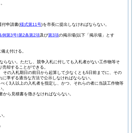
る。
還付申請書
(
様式第11号
)
を市長に提出しなければならない。
条例第3号)
第2条第2項
及び
第3項
の掲示場
(以下「掲示場」とす
に備え付ける。
ならない。
ただし、競争入札に付しても入札者がない工作物等そ
り売却することができる。
、その入札期日の前日から起算して少なくとも5日前までに、その
れに準ずる適当な方法で公示しなければならない。
べく3人以上の入札者を指定し、かつ、それらの者に当該工作物等
い。
者から見積書を徴さなければならない。
い。
)