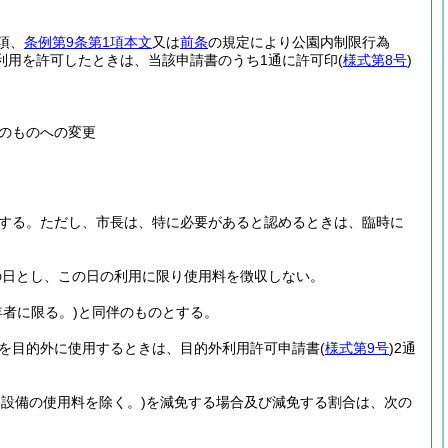
項、
条例第9条第1項本文
又は
前条
の規定により公園内制限行為
利用を許可したときは、当該申請書のうち1通に許可印
(
様式第8号
)
。
のものへの変更
する。
ただし、市長は、特に必要があると認めるときは、臨時に
の日とし、この日の利用に限り使用料を徴収しない。
年者に限る。)
と同伴のものとする。
を目的外に使用するときは、目的外利用許可申請書
(
様式第9号
)
2通
設備の使用料を除く。)
を減免する場合及び減免する割合は、次の