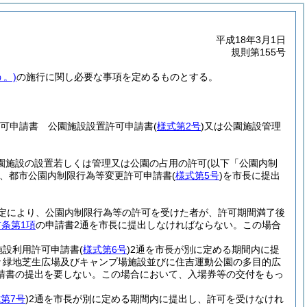
平成18年3月1日
規則第155号
。)
の施行に関し必要な事項を定めるものとする。
許可申請書 公園施設設置許可申請書
(
様式第2号
)
又は公園施設管理
公園施設の設置若しくは管理又は公園の占用の許可
(以下「公園内制
、都市公園内制限行為等変更許可申請書
(
様式第5号
)
を市長に提出
規定により、公園内制限行為等の許可を受けた者が、許可期間満了後
前条第1項
の申請書2通を市長に提出しなければならない。
この場合
施設利用許可申請書
(
様式第6号
)
2通を市長が別に定める期間内に提
々緑地芝生広場及びキャンプ場施設並びに住吉運動公園の多目的広
請書の提出を要しない。
この場合において、入場券等の交付をもっ
第7号
)
2通を市長が別に定める期間内に提出し、許可を受けなけれ