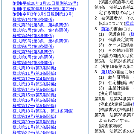
(保護の実施等の通
附則
(平成28年3月31日規則第19号)
第4条
法第19条
附則
(平成30年8月8日規則第21号)
定する書類の写し
附則
(令和3年3月9日規則第13号)
2
被保護者が、そ
様式第1号
(第3条関係)
転出について
(
様式
様式第2号
(第3条、第4条関係)
3
前項
の書面には
様式第3号
(第3条、第4条関係)
(1)
保護台帳
(
様式第4号
(第3条関係)
(2)
保護決定調
様式第5号
(第3条、第4条関係)
(3)
ケース記録
様式第6号
(第3条関係)
(4)
その他の書類
様式第7号
(第3条関係)
(保護の開始又は変
様式第8号
(第3条関係)
第5条
法第24条第
様式第9号
(第3条関係)
2
法第18条第2項
様式第10号
(第3条関係)
3
第1項
の書面に添
様式第11号
(第3条関係)
(1)
給与証明書
様式第12号
(第4条関係)
(2)
住宅補修計
様式第13号
(第5条関係)
(3)
生業計画書
様式第14号
(第5条関係)
(決定通知書)
様式第15号
(第5条関係)
第6条
法第24条第
様式第16号
(第5条関係)
(停止)
決定通知書
(
様式第17号
(第5条関係)
(検診書及び検診料
様式第18号
(第6条、第11条関係)
第7条
法第28条第
様式第19号
(第6条関係)
よるものとする。
様式第20号
(第6条関係)
(調査依頼表)
様式第21号
(第7条関係)
第8条
法第29条の
様式第22号
(第7条関係)