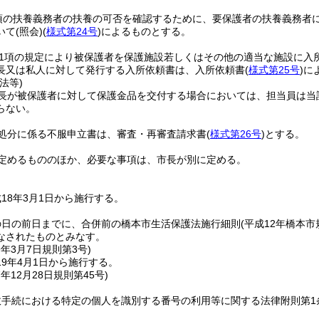
2項の扶養義務者の扶養の可否を確認するために、要保護者の扶養義務者
いて
(照会)
(
様式第24号
)
によるものとする。
第1項の規定により被保護者を保護施設若しくはその他の適当な施設に入
長又は私人に対して発行する入所依頼書は、入所依頼書
(
様式第25号
)
に
法等)
長が被保護者に対して保護金品を交付する場合においては、担当員は当
らない。
処分に係る不服申立書は、審査・再審査請求書
(
様式第26号
)
とする。
定めるもののほか、必要な事項は、市長が別に定める。
18年3月1日から施行する。
の日の前日までに、合併前の橋本市生活保護法施行細則
(平成12年橋本市
なされたものとみなす。
9年3月7日
規則第3号)
9年4月1日から施行する。
7年12月28日
規則第45号)
政手続における特定の個人を識別する番号の利用等に関する法律附則第1