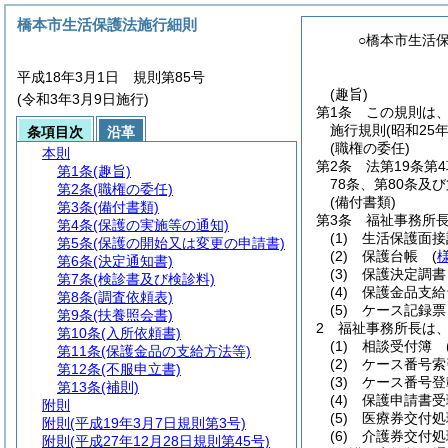
橋本市生活保護法施行細則
○橋本市生活
平成18年3月1日 規則第85号
(趣旨)
(令和3年3月9日施行)
第1条
この規則は
施行規則
(昭和25
条項目次
沿革
(職権の委任)
本則
第2条
法第19条第
第1条
(趣旨)
78条、第80条
第2条
(職権の委任)
(備付書類)
第3条
(備付書類)
第3条
福祉事務所
第4条
(保護の実施等の通知)
(1)
生活保護面
第5条
(保護の開始又は変更の申請書)
(2)
保護台帳
(
第6条
(決定通知書)
(3)
保護決定調
第7条
(検診書及び検診料)
(4)
保護金品支
第8条
(調査依頼表)
(5)
ケース記録
第9条
(扶養照会書)
2
福祉事務所長は
第10条
(入所依頼書)
(1)
相談受付簿
第11条
(保護金品の支給方法等)
(2)
ケース番号
第12条
(不服申立書)
(3)
ケース番号
第13条
(補則)
(4)
保護申請書
附則
(5)
医療券交付
附則
(平成19年3月7日規則第3号)
(6)
介護券交付
附則
(平成27年12月28日規則第45号)