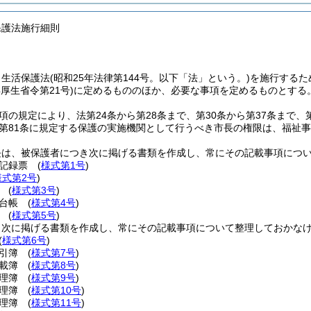
保護法施行細則
、生活保護法
(昭和25年法律第144号。以下「法」という。)
を施行するた
年厚生省令第21号)
に定めるもののほか、必要な事項を定めるものとする
4項の規定により、法第24条から第28条まで、第30条から第37条まで、第
及び第81条に規定する保護の実施機関として行うべき市長の権限は、福祉
長は、被保護者につき次に掲げる書類を作成し、常にその記載事項につ
接記録票
(
様式第1号
)
様式第2号
)
書
(
様式第3号
)
給台帳
(
様式第4号
)
票
(
様式第5号
)
、次に掲げる書類を作成し、常にその記載事項について整理しておかな
(
様式第6号
)
索引簿
(
様式第7号
)
登載簿
(
様式第8号
)
受理簿
(
様式第9号
)
処理簿
(
様式第10号
)
処理簿
(
様式第11号
)