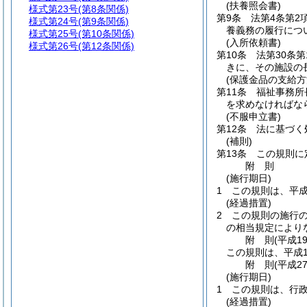
(扶養照会書)
様式第23号
(第8条関係)
第9条
法第4条第
様式第24号
(第9条関係)
養義務の履行につ
様式第25号
(第10条関係)
(入所依頼書)
様式第26号
(第12条関係)
第10条
法第30条
きに、その施設の
(保護金品の支給方
第11条
福祉事務所
を求めなければな
(不服申立書)
第12条
法に基づく
(補則)
第13条
この規則に
附
則
(施行期日)
1
この規則は、平成
(経過措置)
2
この規則の施行
の相当規定により
附
則
(平成1
この規則は、平成1
附
則
(平成2
(施行期日)
1
この規則は、行
(経過措置)