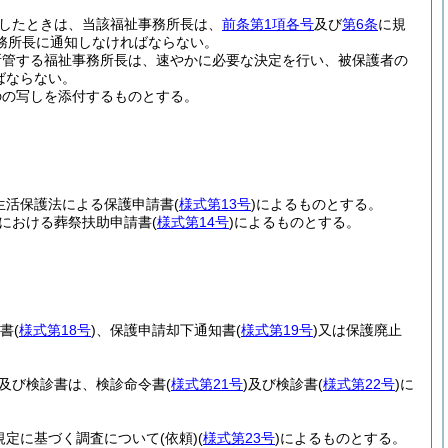
施したときは、当該福祉事務所長は、
前条第1項各号
及び
第6条
に規
務所長に通知しなければならない。
所管する福祉事務所長は、速やかに必要な決定を行い、被保護者の
ばならない。
のの写しを添付するものとする。
生活保護法による保護申請書
(
様式第13号
)
によるものとする。
における葬祭扶助申請書
(
様式第14号
)
によるものとする。
書
(
様式第18号
)
、保護申請却下通知書
(
様式第19号
)
又は保護廃止
書及び検診書は、検診命令書
(
様式第21号
)
及び検診書
(
様式第22号
)
に
規定に基づく調査について
(依頼)
(
様式第23号
)
によるものとする。