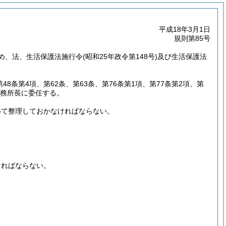
平成18年3月1日
規則第85号
め、法、生活保護法施行令
(昭和25年政令第148号)
及び生活保護法
。
48条第4項、第62条、第63条、第76条第1項、第77条第2項、第
事務所長に委任する。
いて整理しておかなければならない。
ければならない。