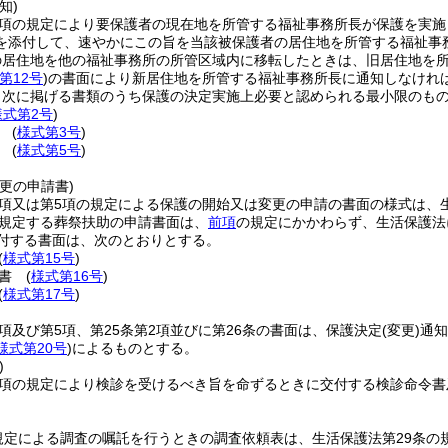
知)
第2項の規定により要保護者の現在地を所管する福祉事務所長が保護を実
を添付して、速やかにこの旨を当該被保護者の居住地を所管する福祉事
の居住地を他の福祉事務所の所管区域内に移転したときは、旧居住地を
第12号
)
の書面により新居住地を所管する福祉事務所長に通知しなけれ
、次に掲げる書類のうち保護の決定実施上必要と認められる最小限のも
様式第2号
)
書
(
様式第3号
)
票
(
様式第5号
)
更の申請書)
1項又は第5項の規定による保護の開始又は変更の申請の書面の様式は、
に規定する葬祭扶助の申請書面は、
前項
の規定にかかわらず、生活保護法
付する書面は、次のとおりとする。
(
様式第15号
)
画書
(
様式第16号
)
(
様式第17号
)
1項及び第5項、第25条第2項並びに第26条の書面は、保護決定
(変更)
通知
様式第20号
)
によるものとする。
)
1項の規定により検診を受けるべき旨を命ずるときに交付する検診命令
規定による調査の嘱託を行うときの調査依頼表は、生活保護法第29条の