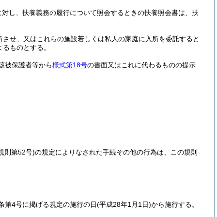
に対し、扶養義務の履行について照会するときの扶養照会書は、扶
所させ、又はこれらの施設若しくは私人の家庭に入所を委託すると
よるものとする。
該被保護者等から
様式第18号
の書面又はこれに代わるものの提示
規則第52号)
の規定によりなされた手続その他の行為は、この規則
条第4号に掲げる規定の施行の日
(平成28年1月1日)
から施行する。