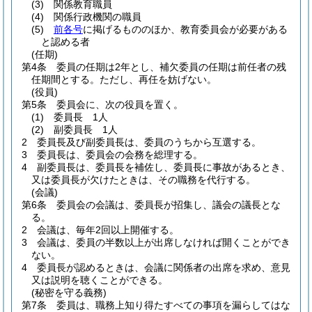
(3)
関係教育職員
(4)
関係行政機関の職員
(5)
前各号
に掲げるもののほか、教育委員会が必要がある
と認める者
(任期)
第4条
委員の任期は2年とし、補欠委員の任期は前任者の残
任期間とする。
ただし、再任を妨げない。
(役員)
第5条
委員会に、次の役員を置く。
(1)
委員長 1人
(2)
副委員長 1人
2
委員長及び副委員長は、委員のうちから互選する。
3
委員長は、委員会の会務を総理する。
4
副委員長は、委員長を補佐し、委員長に事故があるとき、
又は委員長が欠けたときは、その職務を代行する。
(会議)
第6条
委員会の会議は、委員長が招集し、議会の議長とな
る。
2
会議は、毎年2回以上開催する。
3
会議は、委員の半数以上が出席しなければ開くことができ
ない。
4
委員長が認めるときは、会議に関係者の出席を求め、意見
又は説明を聴くことができる。
(秘密を守る義務)
第7条
委員は、職務上知り得たすべての事項を漏らしてはな