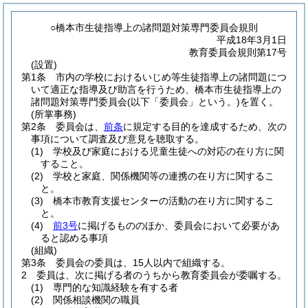
○橋本市生徒指導上の諸問題対策専門委員会規則
平成18年3月1日
教育委員会規則第17号
(設置)
第1条
市内の学校におけるいじめ等生徒指導上の諸問題につ
いて適正な指導及び助言を行うため、橋本市生徒指導上の
諸問題対策専門委員会
(以下「委員会」という。)
を置く。
(所掌事務)
第2条
委員会は、
前条
に規定する目的を達成するため、次の
事項について調査及び意見を聴取する。
(1)
学校及び家庭における児童生徒への対応の在り方に関
すること。
(2)
学校と家庭、関係機関等の連携の在り方に関するこ
と。
(3)
橋本市教育支援センターの活動の在り方に関するこ
と。
(4)
前3号
に掲げるもののほか、委員会において必要があ
ると認める事項
(組織)
第3条
委員会の委員は、15人以内で組織する。
2
委員は、次に掲げる者のうちから教育委員会が委嘱する。
(1)
専門的な知識経験を有する者
(2)
関係相談機関の職員