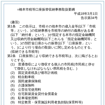
○橋本市税等口座振替収納事務取扱要綱
平成18年3月1日
告示第34号
(趣旨)
第1条
この告示は、市税その他本市の歳入金等
(以下「市税
等」という。)
の収納事務を市税等の納付の義務がある者
(以下「納付者」という。)
が指定する本市の指定金融機関
又は収納代理金融機関
(以下これらを「指定金融機関等」と
いう。)
の預貯金口座からの振替
(以下「口座振替」とい
う。)
により行う場合の取扱いに関し定めるものとする。
(収納できる市税等)
第2条
口座振替により収納できる市税等は、次に掲げるとお
りとする。
(1)
普通徴収により徴収する個人の市民税
(市民税と併せ
て徴収しなければならない県民税を含む。)
(2)
固定資産税及び都市計画税
(3)
軽自動車税
(4)
国民健康保険税
(5)
介護保険料
(6)
公営住宅使用料
(7)
住宅新築資金貸付金償還金
(8)
駐車場使用料
(9)
特定教育・保育施設利用者負担額
(保育料等)