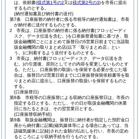
は、依頼書
(
様式第1号の2
又は
様式第2号の3
)
を市長に提出
するものとする。
(納付通知書及び納付書の送付)
第7条
口座振替の納付者に係る市税等の納付通知書は、市長
が納付者に送付するものとする。
2
市長は、口座振替の納付者に係る納付書
(フロッピーディ
スク、データ伝送を含む。)
を口座振替通知書に基づき、取
扱金融機関ごとにまとめて振替日の5営業日前までに当該取
扱金融機関の取りまとめ店
(以下「取りまとめ店」とい
う。)
に到着するよう送付するものとする。
3
市長は、納付書
(フロッピーディスク、データ伝送を含
む。)
の引渡後、原則としてその内容を変更しないものとす
る。
ただし、口座振替の取扱いを保留する必要が生じた場
合は、振替日の2営業日前までに口座振替保留依頼書等を取
りまとめ店に提出し、口座振替の取扱いを保留するものと
する。
(口座振替日)
第8条
市税等の口座振替による収納の口座振替日は、市長の
指定する日とする。
ただし、その日が取扱金融機関の休業
日に当たるときは、その翌営業日とする。
(口座振替収納手続)
第9条
取扱金融機関は、振替日に納付者が指定した預貯金口
座から納付書に記載
(磁気媒体等による場合にあっては、当
該磁気媒体に記録)
された金額の払出しを行い、市長の定め
るところにより収納手続を行うものとする。