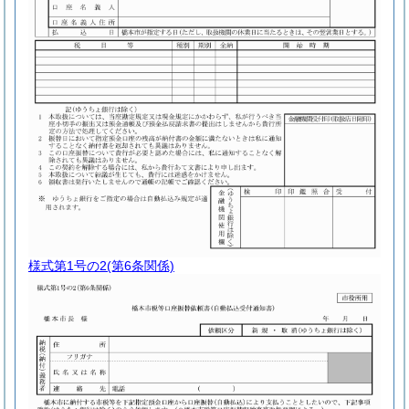
様式第1号の2
(第6条関係)