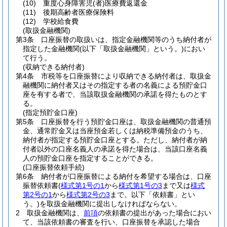
(10)
重度心身障害児
(者)
医療費返還金
(11)
後期高齢者医療保険料
(12)
学校給食費
(取扱金融機関)
第3条
口座振替の取扱いは、指定金融機関等のうち納付者が
指定した金融機関
(以下「取扱金融機関」という。)
におい
て行う。
(収納できる納付者)
第4条
市税等を口座振替により収納できる納付者は、取扱金
融機関に納付者又はその指定する者の名義による預貯金口
座を有する者で、当該取扱金融機関の承諾を得たものとす
る。
(指定預貯金口座)
第5条
口座振替を行う預貯金口座は、取扱金融機関の普通預
金、通常貯金又は当座預金若しくは納税準備預金のうち、
納付者が指定する預貯金口座とする。
ただし、納付者が納
付者以外の口座名義人の承諾を得た場合は、当該口座名義
人の預貯金口座を指定することができる。
(口座振替依頼手続)
第6条
納付者が口座振替による納付を希望する場合は、口座
振替依頼書
(
様式第1号の1
から
様式第1号の3
まで又は
様式
第2号の1
から
様式第2号の3
まで。以下「依頼書」とい
う。)
を取扱金融機関に提出しなければならない。
2
取扱金融機関は、
前項
の依頼書の提出があった場合におい
て、当該依頼書の審査を行い、口座振替を承認した場合