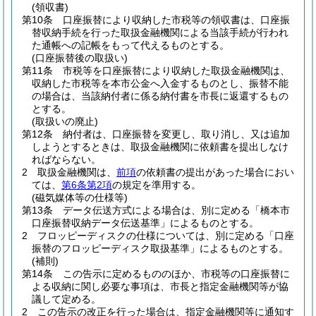
(領収書)
第10条
口座振替により収納した市税等の領収書は、口座振
替収納手続を行った取扱金融機関による当該手続が行われ
た通帳への記帳をもって代えるものとする。
(口座振替後の取扱い)
第11条
市税等を口座振替により収納した取扱金融機関は、
収納した市税等を本市公金へ入金するものとし、振替不能
の場合は、当該納付者に係る納付書を市長に返還するもの
とする。
(取扱いの廃止)
第12条
納付者は、口座振替を変更し、取り消し、又は追加
しようとするときは、取扱金融機関に依頼書を提出しなけ
ればならない。
2
取扱金融機関は、
前項
の依頼書の提出があった場合におい
ては、
第6条第2項
の規定を準用する。
(磁気媒体等の仕様等)
第13条
データ伝送方式による場合は、別に定める「橋本市
口座振替収納データ伝送基準」によるものとする。
2
フロッピーディスクの仕様については、別に定める「口座
振替のフロッピーディスク取扱基準」によるものとする。
(補則)
第14条
この告示に定めるもののほか、市税等の口座振替に
よる収納に関し必要な事項は、市長と指定金融機関等が協
議して定める。
2
この告示の改正を行った場合は、指定金融機関等に通知す