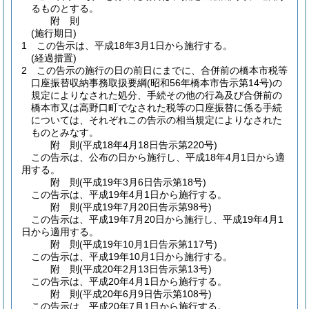
るものとする。
附
則
(施行期日)
1
この告示は、平成18年3月1日から施行する。
(経過措置)
2
この告示の施行の日の前日にまでに、合併前の橋本市税等
口座振替収納事務取扱要綱
(昭和56年橋本市告示第14号)
の
規定によりなされた処分、手続その他の行為及び合併前の
橋本市又は高野口町でなされた税等の口座振替に係る手続
については、それぞれこの告示の相当規定によりなされた
ものとみなす。
附
則
(平成18年4月18日
告示第220号)
この告示は、公布の日から施行し、平成18年4月1日から適
用する。
附
則
(平成19年3月6日
告示第18号)
この告示は、平成19年4月1日から施行する。
附
則
(平成19年7月20日
告示第98号)
この告示は、平成19年7月20日から施行し、平成19年4月1
日から適用する。
附
則
(平成19年10月1日
告示第117号)
この告示は、平成19年10月1日から施行する。
附
則
(平成20年2月13日
告示第13号)
この告示は、平成20年4月1日から施行する。
附
則
(平成20年6月9日
告示第108号)
この告示は、平成20年7月1日から施行する。