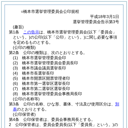
○橋本市選挙管理委員会公印規程
平成18年3月1日
選挙管理委員会告示第3号
(趣旨)
第1条
この告示
は、橋本市選挙管理委員会
(以下「委員会」
という。)
の公印
(以下「公印」という。)
に関し必要な事項
を定めるものとする。
(公印の種類)
第2条
公印の種類は、次のとおりとする。
(1)
橋本市選挙管理委員会印
(2)
橋本市選挙管理委員会委員長印
(3)
橋本市議会議員選挙長印
(4)
橋本市長選挙長印
(5)
橋本市開票区開票管理者印
(6)
橋本市第一選挙区選挙長印
(7)
橋本市第二選挙区選挙長印
(8)
橋本市選挙管理委員会事務局長印
(公印の名称等)
第3条
公印の名称、ひな形、書体、寸法及び使用区分は、
別
表
のとおりとする。
(公印保管者)
第4条
公印保管者は、委員会事務局長とする。
2
公印保管者は、委員会委員長
(以下「委員長」という。)
の