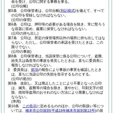
命を受け、公印に関する事務を掌る。
(公印台帳)
第5条
公印保管者は、公印台帳
(
別記様式
)
を備えて、すべて
の公印を登録しなければならない。
(公印の保管)
第6条
公印は、押印等の必要がある場合を除き、常に堅ろう
な容器に収め、厳重に保管しなければならない。
(公印の持ち出し)
第7条
公印は、所定の保管場所以外の場所に持ち出してはな
らない。
ただし、公印保管者の承認を受けたときは、この
限りでない。
(公印の事故)
第8条
公印保管者は、当該保管に係る公印について、盗難、
紛失又は偽造等の事故を発見したときは、直ちに委員長に
報告しなければならない。
2
委員長は、
前項
の報告により事故の事実を確認したとき
は、直ちに当該公印の失効を告示するものとする。
(公印の処分)
第9条
改刻し、又は廃止したことにより不要となった公印
は、滅失、盗難等の場合を除き、速やかに、印刻文字の切
除、焼却等盗用のおそれのない方法により廃棄しなければ
ならない。
(準用)
第10条
この告示
に定めるもののほか、公印の取扱い等につ
いては、
橋本市公印規則
(平成18年橋本市規則第13号)
の規