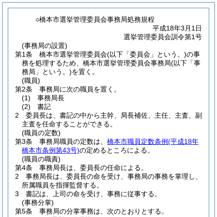
○橋本市選挙管理委員会事務局処務規程
平成18年3月1日
選挙管理委員会訓令第1号
(事務局の設置)
第1条
橋本市選挙管理委員会
(以下「委員会」という。)
の事
務を処理するため、橋本市選挙管理委員会事務局
(以下「事
務局」という。)
を置く。
(職員)
第2条
事務局に次の職員を置く。
(1)
事務局長
(2)
書記
2
委員長は、書記の中から主幹、局長補佐、主任、主査、副
主査を任命することができる。
(職員の定数)
第3条
事務局職員の定数は、
橋本市職員定数条例
(平成18年
橋本市条例第43号)
の定めるところによる。
(職員の職責)
第4条
事務局長は、委員長の任命による。
2
事務局長は、委員長の命を受け、事務局の事務を掌理し、
所属職員を指揮監督する。
3
書記は、上司の命を受け、事務に従事する。
(事務分掌)
第5条
事務局の分掌事務は、次のとおりとする。