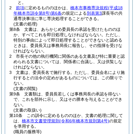
と。
2
前項
に定めるもののほかは、
橋本市事務専決規程
(平成18
年橋本市訓令第8号)
第6条
の規定による
別表第3
課長等の共
通専決事項に準じ専決処理することができる。
(文書の処理)
第8条
文書は、あらかじめ委員長の承認を受けたもののほ
か、すべてこれを即日処理しなければならない。
ただし、
特別の事由によって即日処理することができないと認める
ときは、委員長又は事務局長に報告し、その指揮を受けな
ければならない。
2
市長その他の執行機関に関係のある文書及び特に重要と認
められる文書については、関係者に合議し、又は供覧しな
ければならない。
3
文書は、委員長名で施行する。
ただし、委員会名により施
行するとの法令の定めがあるものについては、この限りで
ない。
(文書の閲覧)
第9条
文書類は、委員長若しくは事務局長の承認を得ない
で、これを部外に示し、又はその謄本を与えることができ
ない。
(文書の取扱い)
第10条
この訓令に定めるもののほか、文書の処理に関して
は、
橋本市文書管理規則
(令和6年橋本市規則第4号)
の規定
を準用する。
(職員の服務等)