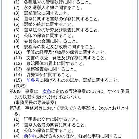
(1)
各種選挙の管理執行に関すること。
(2)
永久選挙人名簿に関すること。
(3)
選挙訴訟に関すること。
(4)
選挙に関する書類の保存に関すること。
(5)
選挙の統計に関すること。
(6)
選挙法令の研究及び調査に関すること。
(7)
公印の保管に関すること。
(8)
委員会の会議に関すること。
(9)
規程等の制定及び改廃に関すること。
(10)
予算の経理及び物品の保管に関すること。
(11)
文書の収受、発送及び保存に関すること。
(12)
政治団体の届出に関すること。
(13)
検察審査会に関すること。
(14)
啓発宣伝に関すること。
(15)
前各号
に掲げるもののほか、選挙に関すること。
(決裁)
第6条
事案は、
次条
に定める専決事案のほかは、すべて委員
長の決裁を受けなければならない。
(事務局長の専決事案)
第7条
事務局長において専決できる事案は、次のとおりとす
る。
(1)
証明書の交付に関すること。
(2)
選挙人名簿の閲覧に関すること。
(3)
公印の保管に関すること。
(4)
前3号
に掲げるもののほか、軽易な事項に関するこ