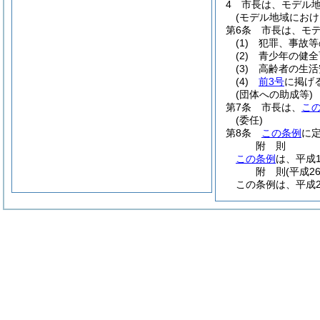
4
市長は、モデル
(モデル地域におけ
第6条
市長は、モ
(1)
犯罪、事故等
(2)
青少年の健全
(3)
高齢者の生活
(4)
前3号
に掲げ
(団体への助成等)
第7条
市長は、
こ
(委任)
第8条
この条例
に
附
則
この条例
は、平成
附
則
(平成2
この条例は、平成2