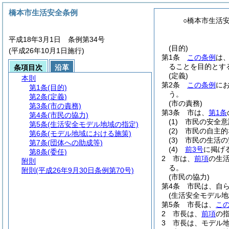
橋本市生活安全条例
○橋本市生活
平成18年3月1日 条例第34号
(目的)
(平成26年10月1日施行)
第1条
この条例
は
ることを目的とす
条項目次
沿革
(定義)
本則
第2条
この条例
に
第1条
(目的)
う。
第2条
(定義)
(市の責務)
第3条
(市の責務)
第3条
市は、
第1条
第4条
(市民の協力)
(1)
市民の安全意
第5条
(生活安全モデル地域の指定)
(2)
市民の自主的
第6条
(モデル地域における施策)
(3)
市民の生活の
第7条
(団体への助成等)
(4)
前3号
に掲げ
第8条
(委任)
2
市は、
前項
の生
附則
る。
附則
(平成26年9月30日条例第70号)
(市民の協力)
第4条
市民は、自
(生活安全モデル地
第5条
市長は、
こ
2
市長は、
前項
の
3
市長は、モデル