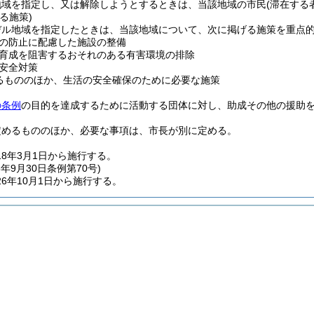
地域を指定し、又は解除しようとするときは、当該地域の市民
(滞在する
る施策)
デル地域を指定したときは、当該地域について、次に掲げる施策を重点
の防止に配慮した施設の整備
育成を阻害するおそれのある有害環境の排除
安全対策
るもののほか、生活の安全確保のために必要な施策
の条例
の目的を達成するために活動する団体に対し、助成その他の援助
定めるもののほか、必要な事項は、市長が別に定める。
18年3月1日から施行する。
6年9月30日
条例第70号)
6年10月1日から施行する。