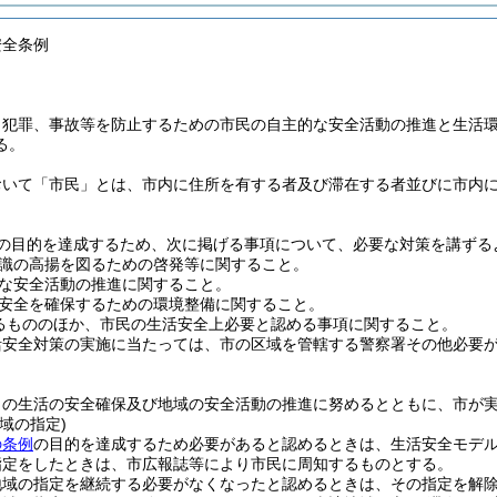
安全条例
、犯罪、事故等を防止するための市民の自主的な安全活動の推進と生活
る。
おいて「市民」とは、市内に住所を有する者及び滞在する者並びに市内
の目的を達成するため、次に掲げる事項について、必要な対策を講ずる
識の高揚を図るための啓発等に関すること。
な安全活動の推進に関すること。
安全を確保するための環境整備に関すること。
るもののほか、市民の生活安全上必要と認める事項に関すること。
活安全対策の実施に当たっては、市の区域を管轄する警察署その他必要
らの生活の安全確保及び地域の安全活動の推進に努めるとともに、市が
域の指定)
の条例
の目的を達成するため必要があると認めるときは、生活安全モデ
指定をしたときは、市広報誌等により市民に周知するものとする。
地域の指定を継続する必要がなくなったと認めるときは、その指定を解