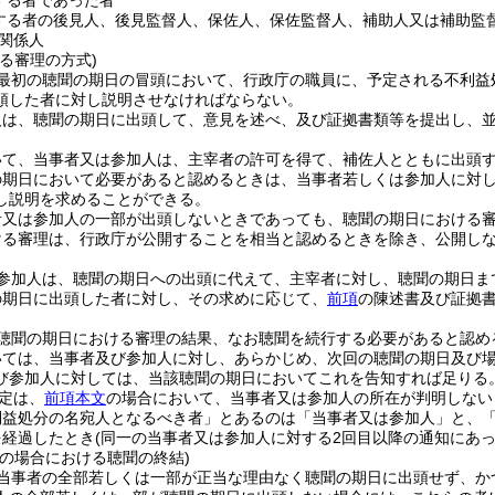
する者であった者
する者の後見人、後見監督人、保佐人、保佐監督人、補助人又は補助監
関係人
る審理の方式)
最初の聴聞の期日の冒頭において、行政庁の職員に、予定される不利益
頭した者に対し説明させなければならない。
人は、聴聞の期日に出頭して、意見を述べ、及び証拠書類等を提出し、
いて、当事者又は参加人は、主宰者の許可を得て、補佐人とともに出頭
の期日において必要があると認めるときは、当事者若しくは参加人に対
し説明を求めることができる。
者又は参加人の一部が出頭しないときであっても、聴聞の期日における
ける審理は、行政庁が公開することを相当と認めるときを除き、公開し
参加人は、聴聞の期日への出頭に代えて、主宰者に対し、聴聞の期日ま
の期日に出頭した者に対し、その求めに応じて、
前項
の陳述書及び証拠
聴聞の期日における審理の結果、なお聴聞を続行する必要があると認め
いては、当事者及び参加人に対し、あらかじめ、次回の聴聞の期日及び
び参加人に対しては、当該聴聞の期日においてこれを告知すれば足りる
定は、
前項本文
の場合において、当事者又は参加人の所在が判明しない
利益処分の名宛人となるべき者」とあるのは「当事者又は参加人」と、「
を経過したとき
(同一の当事者又は参加人に対する2回目以降の通知にあ
等の場合における聴聞の終結)
当事者の全部若しくは一部が正当な理由なく聴聞の期日に出頭せず、か