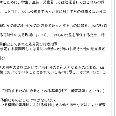
するために、学生、生徒、児童若しくは幼児若しくはこれらの保
。以下同じ。)
又は公務員であった者に対してその職務又は身分に
裁定その他の処分
(その双方を名宛人とするものに限る。)
及び行政
る可能性のある現場において、これらの公益を確保するために行
目的としてされる処分及び行政指導
規定する聴聞若しくは弁明の機会の付与の手続その他の意見陳述
処分
その固有の資格において当該処分の名宛人となるものに限る。)
及
資格においてすべきこととされているものに限る。)
については、こ
って判断するために必要とされる基準
(以下「審査基準」という。)
具体的なものとしなければならない。
ている機関の事務所における備付けその他の適当な方法により審査