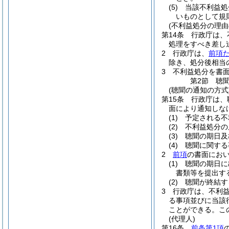
(5)
当該不利益処
いものとして規
(不利益処分の理由
第14条
行政庁は、
処理をすべき差し
2
行政庁は、
前項
除き、処分後相当
3
不利益処分を書
第2節
聴
(聴聞の通知の方式
第15条
行政庁は、
面により通知しな
(1)
予定される不
(2)
不利益処分の
(3)
聴聞の期日及
(4)
聴聞に関する
2
前項
の書面にお
(1)
聴聞の期日に
書類等を提出す
(2)
聴聞が終結す
3
行政庁は、不利
る事項並びに当該
ことができる。
こ
(代理人)
第16条
前条第1項