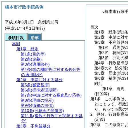
橋本市行政手続条例
○橋本市行政
平成18年3月1日 条例第13号
目次
(平成31年4月1日施行)
第1章
総則
(第1
第2章
申請に対
条項目次
沿革
第3章
不利益処
本則
第1節
通則
(第
第1章
総則
第2節
聴聞
(第
第1条
(目的等)
第3節
弁明の
第2条
(定義)
第4章
行政指導
(
第3条
(適用除外)
第4章の2
処分等
第4条
(国の機関等に対する処分等
第5章
届出
(第38
の適用除外)
第6章
補則
(第39
第2章
申請に対する処分
附則
第5条
(審査基準)
第1章
総則
第6条
(標準処理期間)
(目的等)
第7条
(申請に対する審査及び応答)
第1条
この条例は
第8条
(理由の提示)
とによって、行政
第9条
(情報の提供)
り、もって市民の
第10条
(公聴会の開催等)
2
処分、行政指導
第11条
(複数の行政庁が関与する処
(定義)
分)
第2条
この条例に
第3章
不利益処分