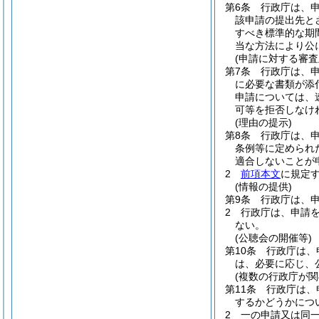
第6条
行政庁は、
該申請の提出先と
すべき標準的な期間
当な方法により公
(申請に対する審査
第7条
行政庁は、
に必要な書類が添
申請については、
可等を拒否しなけ
(理由の提示)
第8条
行政庁は、
条例等に定められ
適合しないことが
2
前項本文
に規定
(情報の提供)
第9条
行政庁は、
2
行政庁は、申請
ない。
(公聴会の開催等)
第10条
行政庁は、
は、必要に応じ、
(複数の行政庁が関
第11条
行政庁は、
するかどうかにつ
2
一の申請又は同