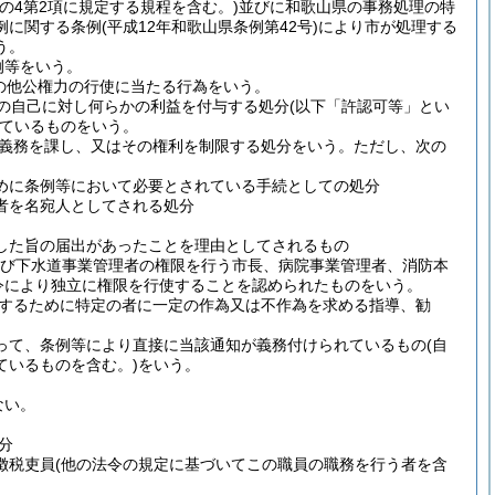
条の4第2項に規定する規程を含む。)
並びに和歌山県の事務処理の特
例に関する条例
(平成12年和歌山県条例第42号)
により市が処理する
う。
例等をいう。
の他公権力の行使に当たる行為をいう。
の自己に対し何らかの利益を付与する処分
(以下「許認可等」とい
ているものをいう。
義務を課し、又はその権利を制限する処分をいう。
ただし、次の
めに条例等において必要とされている手続としての処分
者を名宛人としてされる処分
した旨の届出があったことを理由としてされるもの
及び下水道事業管理者の権限を行う市長、病院事業管理者、消防本
令により独立に権限を行使することを認められたものをいう。
するために特定の者に一定の作為又は不作為を求める指導、勧
って、条例等により直接に当該通知が義務付けられているもの
(自
ているものを含む。)
をいう。
ない。
分
徴税吏員
(他の法令の規定に基づいてこの職員の職務を行う者を含