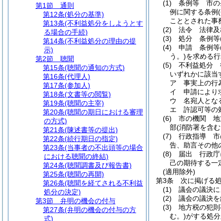
(1)
条例等 市の
第1節
通則
例に関する条例
第12条
(処分の基準)
こととされた事
第13条
(不利益処分をしようとす
(2)
法令 法律及
る場合の手続)
(3)
処分 条例等
第14条
(不利益処分の理由の提
(4)
申請 条例等
示)
う。)
を求める行
第2節
聴聞
(5)
不利益処分 
第15条
(聴聞の通知の方式)
いずれかに該当
第16条
(代理人)
ア
事実上の行
第17条
(参加人)
イ
申請により
第18条
(文書等の閲覧)
ウ
名宛人とな
第19条
(聴聞の主宰)
エ
許認可等の
第20条
(聴聞の期日における審理
(6)
市の機関 地
の方式)
部
(消防署を含む
第21条
(陳述書等の提出)
(7)
行政指導 市
第22条
(続行期日の指定)
告、助言その他
第23条
(当事者の不出頭等の場合
(8)
届出 行政庁
における聴聞の終結)
己の期待する一
第24条
(聴聞調書及び報告書)
(適用除外)
第25条
(聴聞の再開)
第3条
次に掲げる
第26条
(聴聞を経てされる不利益
(1)
議会の議決に
処分の決定)
(2)
議会の議決を
第3節
弁明の機会の付与
(3)
地方税の犯則
第27条
(弁明の機会の付与の方
む。)
がする処分
式)