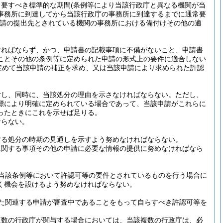
常要すべき標準的な期間
(条例等により当該行政庁と異なる機関が当
事務所に到達してから当該行政庁の事務所に到達するまでに通常要
請の提出先とされている機関の事務所における備付けその他の適
ければならず、かつ、申請書の記載事項に不備がないこと、申請書
ことその他の条例等に定められた申請の形式上の要件に適合しない
定めて当該申請の補正を求め、又は当該申請により求められた許認
対し、同時に、当該処分の理由を示さなければならない。
ただし、
標により明確に定められている場合であって、当該申請がこれらに
ったときにこれを示せば足りる。
ならない。
する処分の時期の見通しを示すよう努めなければならない。
に関する事項その他の申請に必要な情報の提供に努めなければなら
当該条例等において許認可等の要件とされているものを行う場合に
く機会を設けるよう努めなければならない。
た関連する申請が審査中であることをもって自らすべき許認可等を
複数の行政庁が関与する場合においては、当該複数の行政庁は、必