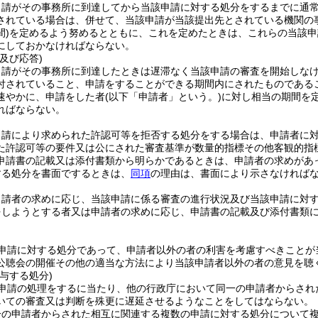
申請がその事務所に到達してから当該申請に対する処分をするまでに通
されている場合は、併せて、当該申請が当該提出先とされている機関の
)
を定めるよう努めるとともに、これを定めたときは、これらの当該申
にしておかなければならない。
及び応答)
申請がその事務所に到達したときは遅滞なく当該申請の審査を開始しな
付されていること、申請をすることができる期間内にされたものである
速やかに、申請をした者
(以下「申請者」という。)
に対し相当の期間を
ればならない。
申請により求められた許認可等を拒否する処分をする場合は、申請者に
た許認可等の要件又は公にされた審査基準が数量的指標その他客観的指
申請書の記載又は添付書類から明らかであるときは、申請者の求めがあ
する処分を書面でするときは、
同項
の理由は、書面により示さなければ
申請者の求めに応じ、当該申請に係る審査の進行状況及び当該申請に対
をしようとする者又は申請者の求めに応じ、申請書の記載及び添付書類
申請に対する処分であって、申請者以外の者の利害を考慮すべきことが
公聴会の開催その他の適当な方法により当該申請者以外の者の意見を聴
与する処分)
申請の処理をするに当たり、他の行政庁において同一の申請者からされ
いての審査又は判断を殊更に遅延させるようなことをしてはならない。
一の申請者からされた相互に関連する複数の申請に対する処分について