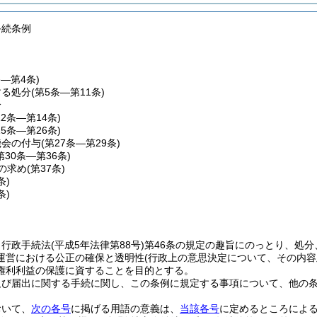
手続条例
条―第4条)
する処分
(第5条―第11条)
分
12条―第14条)
15条―第26条)
機会の付与
(第27条―第29条)
第30条―第36条)
の求め
(第37条)
条)
条)
、行政手続法
(平成5年法律第88号)
第46条の規定の趣旨にのっとり、処
運営における公正の確保と透明性
(行政上の意思決定について、その内
権利利益の保護に資することを目的とする。
及び届出に関する手続に関し、この条例に規定する事項について、他の
おいて、
次の各号
に掲げる用語の意義は、
当該各号
に定めるところによ