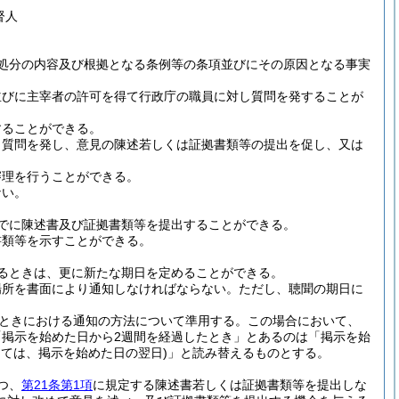
督人
処分の内容及び根拠となる条例等の条項並びにその原因となる事実
並びに主宰者の許可を得て行政庁の職員に対し質問を発することが
することができる。
し質問を発し、意見の陳述若しくは証拠書類等の提出を促し、又は
審理を行うことができる。
ない。
でに陳述書及び証拠書類等を提出することができる。
書類等を示すことができる。
るときは、更に新たな期日を定めることができる。
場所を書面により通知しなければならない。
ただし、聴聞の期日に
。
ときにおける通知の方法について準用する。
この場合において、
掲示を始めた日から2週間を経過したとき」とあるのは「掲示を始
っては、掲示を始めた日の翌日)
」と読み替えるものとする。
つ、
第21条第1項
に規定する陳述書若しくは証拠書類等を提出しな