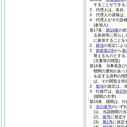
することができる
2
代理人は、各自
3
代理人の資格は
4
代理人がその資
(参加人)
第17条
第19条
の規
る条例等に照らし
に参加することを
2
前項
の規定によ
3
前条第2項
から
第
替えるものとする
(文書等の閲覧)
第18条
当事者及び
聴聞の通知があっ
を証する資料の閲
ば、その閲覧を拒
2
前項
の規定は、
3
行政庁は、
前2項
(聴聞の主宰)
第19条
聴聞は、行
2
次の各号
のいず
(1)
当該聴聞の当
(2)
前号
に規定す
(3)
第1号
に規定