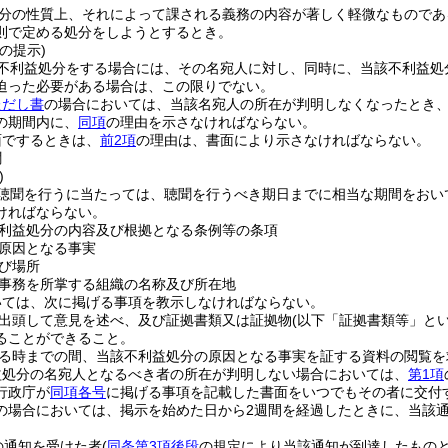
分の性質上、それによって課される義務の内容が著しく軽微なものであ
則で定める処分をしようとするとき。
の提示)
不利益処分をする場合には、その名宛人に対し、同時に、当該不利益処
迫った必要がある場合は、この限りでない。
ただし書
の場合においては、当該名宛人の所在が判明しなくなったとき
の期間内に、
同項
の理由を示さなければならない。
面でするときは、
前2項
の理由は、書面により示さなければならない。
聞
)
聴聞を行うに当たっては、聴聞を行うべき期日までに相当な期間をおい
ければならない。
利益処分の内容及び根拠となる条例等の条項
原因となる事実
び場所
事務を所掌する組織の名称及び所在地
いては、次に掲げる事項を教示しなければならない。
出頭して意見を述べ、及び証拠書類又は証拠物
(以下「証拠書類等」とい
ることができること。
る時までの間、当該不利益処分の原因となる事実を証する資料の閲覧を
益処分の名宛人となるべき者の所在が判明しない場合においては、
第1項
行政庁が
同項各号
に掲げる事項を記載した書面をいつでもその者に交付
の場合においては、掲示を始めた日から2週間を経過したときに、当該
の通知を受けた者
(
同条第3項後段
の規定により当該通知が到達したものと