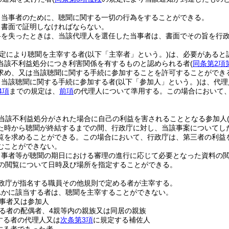
。
、当事者のために、聴聞に関する一切の行為をすることができる。
、書面で証明しなければならない。
格を失ったときは、当該代理人を選任した当事者は、書面でその旨を行
定により聴聞を主宰する者
(以下「主宰者」という。)
は、必要があると
当該不利益処分につき利害関係を有するものと認められる者
(
同条第2項
求め、又は当該聴聞に関する手続に参加することを許可することができ
り当該聴聞に関する手続に参加する者
(以下「参加人」という。)
は、代理
4項
までの規定は、
前項
の代理人について準用する。
この場合において
。
当該不利益処分がされた場合に自己の利益を害されることとなる参加人
た時から聴聞が終結するまでの間、行政庁に対し、当該事案についてし
覧を求めることができる。
この場合において、行政庁は、第三者の利益
むことができない。
当事者等が聴聞の期日における審理の進行に応じて必要となった資料の
の閲覧について日時及び場所を指定することができる。
政庁が指名する職員その他規則で定める者が主宰する。
れかに該当する者は、聴聞を主宰することができない。
事者又は参加人
る者の配偶者、4親等内の親族又は同居の親族
する者の代理人又は
次条第3項
に規定する補佐人