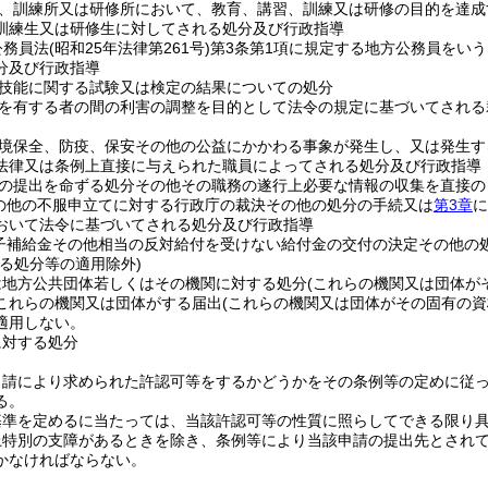
、訓練所又は研修所において、教育、講習、訓練又は研修の目的を達成
訓練生又は研修生に対してされる処分及び行政指導
公務員法
(昭和25年法律第261号)
第3条第1項に規定する地方公務員をいう
分及び行政指導
技能に関する試験又は検定の結果についての処分
を有する者の間の利害の調整を目的として法令の規定に基づいてされる
境保全、防疫、保安その他の公益にかかわる事象が発生し、又は発生す
法律又は条例上直接に与えられた職員によってされる処分及び行政指導
の提出を命ずる処分その他その職務の遂行上必要な情報の収集を直接の
の他の不服申立てに対する行政庁の裁決その他の処分の手続又は
第3章
に
おいて法令に基づいてされる処分及び行政指導
子補給金その他相当の反対給付を受けない給付金の交付の決定その他の
る処分等の適用除外)
は地方公共団体若しくはその機関に対する処分
(これらの機関又は団体が
これらの機関又は団体がする届出
(これらの機関又は団体がその固有の
適用しない。
に対する処分
申請により求められた許認可等をするかどうかをその条例等の定めに従
る。
基準を定めるに当たっては、当該許認可等の性質に照らしてできる限り
上特別の支障があるときを除き、条例等により当該申請の提出先とされ
かなければならない。