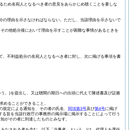
るため名宛人となるべき者の意見をあらかじめ聴くことを要しな
分の理由を示さなければならない。
ただし、当該理由を示さないで
、その他処分後において理由を示すことが困難な事情があるときを
て、不利益処分の名宛人となるべき者に対し、次に掲げる事項を書
う。)
を提出し、又は聴聞の期日への出頭に代えて陳述書及び証拠
求めることができること。
の規定による通知を、その者の氏名、
同項第3号
及び
第4号
に掲げ
する旨を当該行政庁の事務所の掲示場に掲示することによって行う
通知がその者に到達したものとみなす。
みなされる者を含む。以下「当事者」という。)
は、代理人を選任