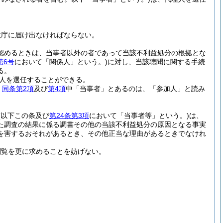
政庁に届け出なければならない。
認めるときは、当事者以外の者であって当該不利益処分の根拠とな
第6号
において「関係人」という。)
に対し、当該聴聞に関する手続
る。
人を選任することができる。
、
同条第2項
及び
第4項
中「当事者」とあるのは、「参加人」と読み
(以下この条及び
第24条第3項
において「当事者等」という。)
は、
た調査の結果に係る調書その他の当該不利益処分の原因となる事実
を害するおそれがあるとき、その他正当な理由があるときでなけれ
閲覧を更に求めることを妨げない。