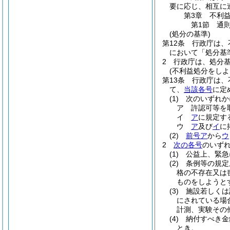
要に応じ、相互に
第3章
不利
第1節
通
(処分の基準)
第12条
行政庁は、
において「処分基
2
行政庁は、処分
(不利益処分をしよ
第13条
行政庁は、
て、
当該各号
に定
(1)
次のいずれか
ア
許認可等を
イ
ア
に規定す
ウ
ア
及び
イ
に
(2)
前号ア
から
ウ
2
次の各号
のいず
(1)
公益上、緊急
(2)
条例等の規定
格の不存在又は
ものをしようと
(3)
施設若しくは
にされている場
計測、実験その
(4)
納付すべき金
とき。