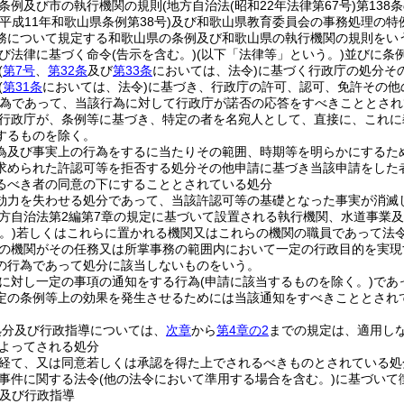
条例及び市の執行機関の規則
(地方自治法
(昭和22年法律第67号)
第138
(平成11年和歌山県条例第38号)
及び和歌山県教育委員会の事務処理の特
務について規定する和歌山県の条例及び和歌山県の執行機関の規則をい
び法律に基づく命令
(告示を含む。)
(以下「法律等」という。)
並びに条
(
第7号
、
第32条
及び
第33条
においては、法令)
に基づく行政庁の処分そ
(
第31条
においては、法令)
に基づき、行政庁の許可、認可、免許その他
為であって、当該行為に対して行政庁が諾否の応答をすべきこととされ
行政庁が、条例等に基づき、特定の者を名宛人として、直接に、これに
するものを除く。
為及び事実上の行為をするに当たりその範囲、時期等を明らかにするた
求められた許認可等を拒否する処分その他申請に基づき当該申請をした
るべき者の同意の下にすることとされている処分
効力を失わせる処分であって、当該許認可等の基礎となった事実が消滅
方自治法第2編第7章の規定に基づいて設置される執行機関、水道事業
。)
若しくはこれらに置かれる機関又はこれらの機関の職員であって法
の機関がその任務又は所掌事務の範囲内において一定の行政目的を実現
の行為であって処分に該当しないものをいう。
に対し一定の事項の通知をする行為
(申請に該当するものを除く。)
であ
定の条例等上の効果を発生させるためには当該通知をすべきこととされ
処分及び行政指導については、
次章
から
第4章の2
までの規定は、適用し
よってされる処分
経て、又は同意若しくは承認を得た上でされるべきものとされている処
事件に関する法令
(他の法令において準用する場合を含む。)
に基づいて
及び行政指導