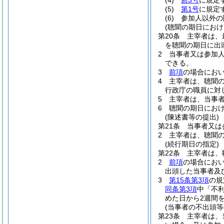
(4)
前3号
に規定
(5)
第1号
に規定
(6)
参加人以外の
(聴聞の期日におけ
第20条
主宰者は、
を聴聞の期日に出
2
当事者又は参加
できる。
3
前項
の場合にお
4
主宰者は、聴聞
行政庁の職員に対
5
主宰者は、当事
6
聴聞の期日にお
(陳述書等の提出)
第21条
当事者又は
2
主宰者は、聴聞
(続行期日の指定)
第22条
主宰者は、
2
前項
の場合にお
出頭した当事者及
3
第15条第3項
の規
同条第3項
中「不
めた日から2週間
(当事者の不出頭
第23条
主宰者は、