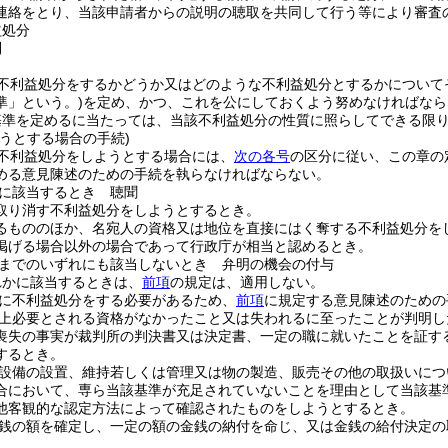
連絡をとり、当該申請者からの説明の聴取を共同して行う等により審査
益処分
則
不利益処分をするかどうか又はどのような不利益処分とするかについて
準」という。)
を定め、かつ、これを公にしておくよう努めなければなら
基準を定めるに当たっては、当該不利益処分の性質に照らしてできる限
うとする場合の手続)
不利益処分をしようとする場合には、
次の各号
の区分に従い、この章の
める意見陳述のための手続を執らなければならない。
に該当するとき 聴聞
取り消す不利益処分をしようとするとき。
るもののほか、名宛人の資格又は地位を直接にはく奪する不利益処分を
掲げる場合以外の場合であって行政庁が相当と認めるとき。
までのいずれにも該当しないとき 弁明の機会の付与
れかに該当するときは、
前項
の規定は、適用しない。
に不利益処分をする必要があるため、
前項
に規定する意見陳述のための
上必要とされる資格がなかったこと又は失われるに至ったことが判明し
喪失の事実が裁判所の判決書又は決定書、一定の職に就いたことを証す
するとき。
設備の設置、維持若しくは管理又は物の製造、販売その他の取扱いにつ
合において、専ら当該基準が充足されていないことを理由として当該基
他客観的な認定方法によって確認されたものをしようとするとき。
銭の額を確定し、一定の額の金銭の納付を命じ、又は金銭の給付決定の