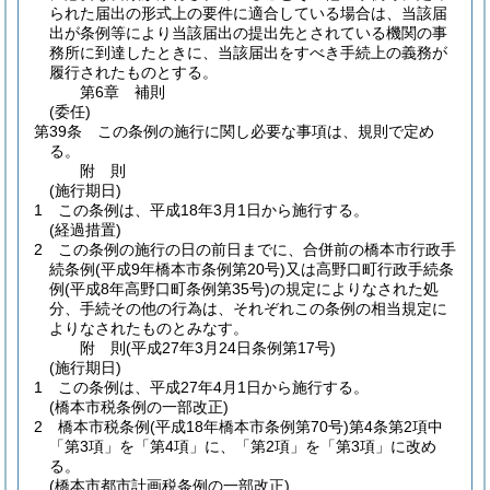
られた届出の形式上の要件に適合している場合は、当該届
出が条例等により当該届出の提出先とされている機関の事
務所に到達したときに、当該届出をすべき手続上の義務が
履行されたものとする。
第6章
補則
(委任)
第39条
この条例の施行に関し必要な事項は、規則で定め
る。
附
則
(施行期日)
1
この条例は、平成18年3月1日から施行する。
(経過措置)
2
この条例の施行の日の前日までに、合併前の橋本市行政手
続条例
(平成9年橋本市条例第20号)
又は高野口町行政手続条
例
(平成8年高野口町条例第35号)
の規定によりなされた処
分、手続その他の行為は、それぞれこの条例の相当規定に
よりなされたものとみなす。
附
則
(平成27年3月24日
条例第17号)
(施行期日)
1
この条例は、平成27年4月1日から施行する。
(橋本市税条例の一部改正)
2
橋本市税条例
(平成18年橋本市条例第70号)
第4条第2項中
「第3項」を「第4項」に、「第2項」を「第3項」に改め
る。
(橋本市都市計画税条例の一部改正)