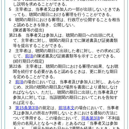
し説明を求めることができる。
5
主宰者は、当事者又は参加人の一部が出頭しないときであ
っても、聴聞の期日における審理を行うことができる。
6
聴聞の期日における審理は、行政庁が公開することを相当
と認めるときを除き、公開しない。
(陳述書等の提出)
第21条
当事者又は参加人は、聴聞の期日への出頭に代え
て、主宰者に対し、聴聞の期日までに陳述書及び証拠書類
等を提出することができる。
2
主宰者は、聴聞の期日に出頭した者に対し、その求めに応
じて、
前項
の陳述書及び証拠書類等を示すことができる。
(続行期日の指定)
第22条
主宰者は、聴聞の期日における審理の結果、なお聴
聞を続行する必要があると認めるときは、更に新たな期日
を定めることができる。
2
前項
の場合においては、当事者及び参加人に対し、あらか
じめ、次回の聴聞の期日及び場所を書面により通知しなけ
ればならない。
ただし、聴聞の期日に出頭した当事者及び
参加人に対しては、当該聴聞の期日においてこれを告知す
れば足りる。
3
第15条第3項
の規定は、
前項本文
の場合において、当事者
又は参加人の所在が判明しないときにおける通知の方法に
ついて準用する。
この場合において、
同条第3項
中「不利益
処分の名宛人となるべき者」とあるのは「当事者又は参加
人」と、「掲示を始めた日から2週間を経過したとき」とあ