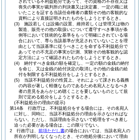
されている不利益処分であって、その資格の不存在又は
喪失の事実が裁判所の判決書又は決定書、一定の職に就
いたことを証する当該任命権者の書類その他の客観的な
資料により直接証明されたものをしようとするとき。
(3)
施設若しくは設備の設置、維持若しくは管理又は物の
製造、販売その他の取扱いについて遵守すべき事項が条
例等において技術的な基準をもって明確にされている場
合において、専ら当該基準が充足されていないことを理
由として当該基準に従うべきことを命ずる不利益処分で
あってその不充足の事実が計測、実験その他客観的な認
定方法によって確認されたものをしようとするとき。
(4)
納付すべき金銭の額を確定し、一定の額の金銭の納付
を命じ、又は金銭の給付決定の取消しその他の金銭の給
付を制限する不利益処分をしようとするとき。
(5)
当該不利益処分の性質上、それによって課される義務
の内容が著しく軽微なものであるため名宛人となるべき
者の意見をあらかじめ聴くことを要しないものとして規
則で定める処分をしようとするとき。
(不利益処分の理由の提示)
第14条
行政庁は、不利益処分をする場合には、その名宛人
に対し、同時に、当該不利益処分の理由を示さなければな
らない。
ただし、当該理由を示さないで処理をすべき差し
迫った必要がある場合は、この限りでない。
2
行政庁は、
前項ただし書
の場合においては、当該名宛人の
所在が判明しなくなったとき、その他処分後において理由