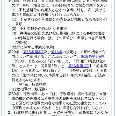
第28条
行政庁は、弁明書の提出期限
(口頭による弁明の機会
の付与を行う場合には、その日時)
までに相当の期間をおい
て、不利益処分の名宛人となるべき者に対し、次に掲げる
事項を書面により通知しなければならない。
(1)
予定される不利益処分の内容及び根拠となる条例等の
条項
(2)
不利益処分の原因となる事実
(3)
弁明書の提出先及び提出期限
(口頭による弁明の機会
の付与を行う場合には、その旨並びに出頭すべき日時及
び場所)
(聴聞に関する手続の準用)
第29条
第15条第3項
及び
第16条
の規定は、弁明の機会の付
与について準用する。
この場合において、
第15条第3項
中
「第1項」とあるのは「第28条」と、「同項第3号及び第4
号」とあるのは「同条第3号」と、
第16条第1項
中「前条第
1項」とあるのは「第28条」と、「同条第3項後段」とある
のは「第29条において準用する第15条第3項後段」と読み
替えるものとする。
第4章
行政指導
(行政指導の一般原則)
第30条
行政指導にあっては、行政指導に携わる者は、当該
市の機関の任務又は所掌事務の範囲を逸脱してはならない
こと及び行政指導の内容が相手方の任意の協力によっての
み実現されるものであることに留意しなければならない。
2
行政指導に携わる者は、その相手方が行政指導に従わなか