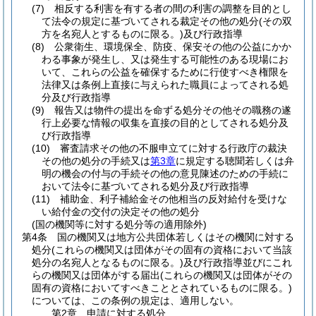
(7)
相反する利害を有する者の間の利害の調整を目的とし
て法令の規定に基づいてされる裁定その他の処分
(その双
方を名宛人とするものに限る。)
及び行政指導
(8)
公衆衛生、環境保全、防疫、保安その他の公益にかか
わる事象が発生し、又は発生する可能性のある現場にお
いて、これらの公益を確保するために行使すべき権限を
法律又は条例上直接に与えられた職員によってされる処
分及び行政指導
(9)
報告又は物件の提出を命ずる処分その他その職務の遂
行上必要な情報の収集を直接の目的としてされる処分及
び行政指導
(10)
審査請求その他の不服申立てに対する行政庁の裁決
その他の処分の手続又は
第3章
に規定する聴聞若しくは弁
明の機会の付与の手続その他の意見陳述のための手続に
おいて法令に基づいてされる処分及び行政指導
(11)
補助金、利子補給金その他相当の反対給付を受けな
い給付金の交付の決定その他の処分
(国の機関等に対する処分等の適用除外)
第4条
国の機関又は地方公共団体若しくはその機関に対する
処分
(これらの機関又は団体がその固有の資格において当該
処分の名宛人となるものに限る。)
及び行政指導並びにこれ
らの機関又は団体がする届出
(これらの機関又は団体がその
固有の資格においてすべきこととされているものに限る。)
については、この条例の規定は、適用しない。
第2章
申請に対する処分