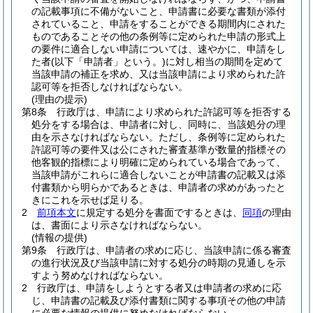
の記載事項に不備がないこと、申請書に必要な書類が添付
されていること、申請をすることができる期間内にされた
ものであることその他の条例等に定められた申請の形式上
の要件に適合しない申請については、速やかに、申請をし
た者
(以下「申請者」という。)
に対し相当の期間を定めて
当該申請の補正を求め、又は当該申請により求められた許
認可等を拒否しなければならない。
(理由の提示)
第8条
行政庁は、申請により求められた許認可等を拒否する
処分をする場合は、申請者に対し、同時に、当該処分の理
由を示さなければならない。
ただし、条例等に定められた
許認可等の要件又は公にされた審査基準が数量的指標その
他客観的指標により明確に定められている場合であって、
当該申請がこれらに適合しないことが申請書の記載又は添
付書類から明らかであるときは、申請者の求めがあったと
きにこれを示せば足りる。
2
前項本文
に規定する処分を書面でするときは、
同項
の理由
は、書面により示さなければならない。
(情報の提供)
第9条
行政庁は、申請者の求めに応じ、当該申請に係る審査
の進行状況及び当該申請に対する処分の時期の見通しを示
すよう努めなければならない。
2
行政庁は、申請をしようとする者又は申請者の求めに応
じ、申請書の記載及び添付書類に関する事項その他の申請