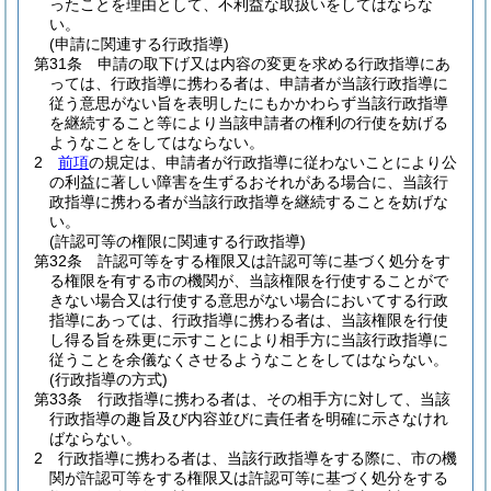
ったことを理由として、不利益な取扱いをしてはならな
い。
(申請に関連する行政指導)
第31条
申請の取下げ又は内容の変更を求める行政指導にあ
っては、行政指導に携わる者は、申請者が当該行政指導に
従う意思がない旨を表明したにもかかわらず当該行政指導
を継続すること等により当該申請者の権利の行使を妨げる
ようなことをしてはならない。
2
前項
の規定は、申請者が行政指導に従わないことにより公
の利益に著しい障害を生ずるおそれがある場合に、当該行
政指導に携わる者が当該行政指導を継続することを妨げな
い。
(許認可等の権限に関連する行政指導)
第32条
許認可等をする権限又は許認可等に基づく処分をす
る権限を有する市の機関が、当該権限を行使することがで
きない場合又は行使する意思がない場合においてする行政
指導にあっては、行政指導に携わる者は、当該権限を行使
し得る旨を殊更に示すことにより相手方に当該行政指導に
従うことを余儀なくさせるようなことをしてはならない。
(行政指導の方式)
第33条
行政指導に携わる者は、その相手方に対して、当該
行政指導の趣旨及び内容並びに責任者を明確に示さなけれ
ばならない。
2
行政指導に携わる者は、当該行政指導をする際に、市の機
関が許認可等をする権限又は許認可等に基づく処分をする