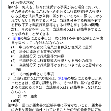
(処分等の求め)
第37条
何人も、法令に違反する事実がある場合において、
その是正のためにされるべき処分又は行政指導
(その根拠と
なる規定が法律又は条例に置かれているものに限る。)
がさ
れていないと思料するときは、当該処分をする権限を有す
る行政庁又は当該行政指導をする権限を有する市の機関に
対し、その旨を申し出て、当該処分又は行政指導をするこ
とを求めることができる。
2
前項
の規定による申出は、次に掲げる事項を記載した申出
書を提出してしなければならない。
(1)
申出をする者の氏名又は名称及び住所又は居所
(2)
法令に違反する事実の内容
(3)
当該処分又は行政指導の内容
(4)
当該処分又は行政指導の根拠となる法令の条項
(5)
当該処分又は行政指導がされるべきであると思料する
理由
(6)
その他参考となる事項
3
当該行政庁又は市の機関は、
第1項
の規定による申出があ
ったときは、必要な調査を行い、その結果に基づき必要が
あると認めるときは、当該処分又は行政指導をしなければ
ならない。
第5章
届出
(届出)
第38条
届出が届出書の記載事項に不備がないこと、届出書
に必要な書類が添付されていることその他の条例等に定め