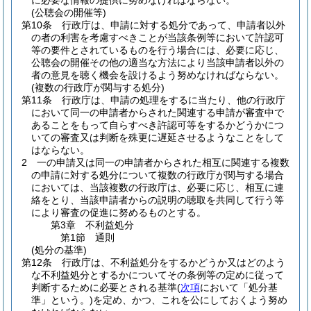
に必要な情報の提供に努めなければならない。
(公聴会の開催等)
第10条
行政庁は、申請に対する処分であって、申請者以外
の者の利害を考慮すべきことが当該条例等において許認可
等の要件とされているものを行う場合には、必要に応じ、
公聴会の開催その他の適当な方法により当該申請者以外の
者の意見を聴く機会を設けるよう努めなければならない。
(複数の行政庁が関与する処分)
第11条
行政庁は、申請の処理をするに当たり、他の行政庁
において同一の申請者からされた関連する申請が審査中で
あることをもって自らすべき許認可等をするかどうかにつ
いての審査又は判断を殊更に遅延させるようなことをして
はならない。
2
一の申請又は同一の申請者からされた相互に関連する複数
の申請に対する処分について複数の行政庁が関与する場合
においては、当該複数の行政庁は、必要に応じ、相互に連
絡をとり、当該申請者からの説明の聴取を共同して行う等
により審査の促進に努めるものとする。
第3章
不利益処分
第1節
通則
(処分の基準)
第12条
行政庁は、不利益処分をするかどうか又はどのよう
な不利益処分とするかについてその条例等の定めに従って
判断するために必要とされる基準
(
次項
において「処分基
準」という。)
を定め、かつ、これを公にしておくよう努め