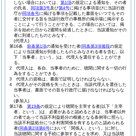
しない場合においては、
第1項
の規定による通知を、その者
の氏名、
同項第3号
及び
第4号
に掲げる事項並びに当該行政
庁が
同項各号
に掲げる事項を記載した書面をいつでもその
者に交付する旨を当該行政庁の事務所の掲示場に掲示する
ことによって行うことができる。
この場合においては、掲
示を始めた日から2週間を経過したときに、当該通知がその
者に到達したものとみなす。
(代理人)
第16条
前条第1項
の通知を受けた者
(
同条第3項後段
の規定
により当該通知が到達したものとみなされる者を含む。以
下「当事者」という。)
は、代理人を選任することができ
る。
2
代理人は、各自、当事者のために、聴聞に関する一切の行
為をすることができる。
3
代理人の資格は、書面で証明しなければならない。
4
代理人がその資格を失ったときは、当該代理人を選任した
当事者は、書面でその旨を行政庁に届け出なければならな
い。
(参加人)
第17条
第19条
の規定により聴聞を主宰する者
(以下「主宰
者」という。)
は、必要があると認めるときは、当事者以外
の者であって当該不利益処分の根拠となる条例等に照らし
当該不利益処分につき利害関係を有するものと認められる
者
(
同条第2項第6号
において「関係人」という。)
に対し、
当該聴聞に関する手続に参加することを求め、又は当該聴