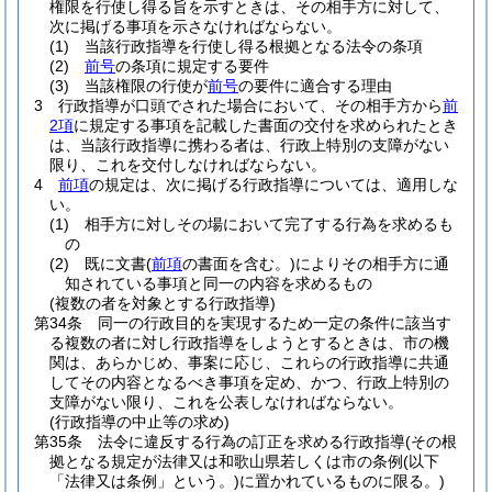
権限を行使し得る旨を示すときは、その相手方に対して、
次に掲げる事項を示さなければならない。
(1)
当該行政指導を行使し得る根拠となる法令の条項
(2)
前号
の条項に規定する要件
(3)
当該権限の行使が
前号
の要件に適合する理由
3
行政指導が口頭でされた場合において、その相手方から
前
2項
に規定する事項を記載した書面の交付を求められたとき
は、当該行政指導に携わる者は、行政上特別の支障がない
限り、これを交付しなければならない。
4
前項
の規定は、次に掲げる行政指導については、適用しな
い。
(1)
相手方に対しその場において完了する行為を求めるも
の
(2)
既に文書
(
前項
の書面を含む。)
によりその相手方に通
知されている事項と同一の内容を求めるもの
(複数の者を対象とする行政指導)
第34条
同一の行政目的を実現するため一定の条件に該当す
る複数の者に対し行政指導をしようとするときは、市の機
関は、あらかじめ、事案に応じ、これらの行政指導に共通
してその内容となるべき事項を定め、かつ、行政上特別の
支障がない限り、これを公表しなければならない。
(行政指導の中止等の求め)
第35条
法令に違反する行為の訂正を求める行政指導
(その根
拠となる規定が法律又は和歌山県若しくは市の条例
(以下
「法律又は条例」という。)
に置かれているものに限る。)