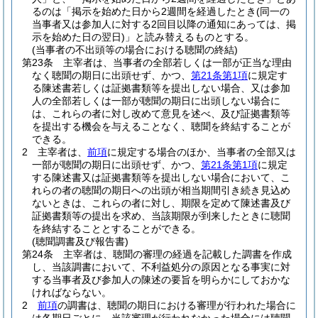
るのは「掲示を始めた日から2週間を経過したとき
(同一の
当事者又は参加人に対する2回目以降の通知にあっては、掲
示を始めた日の翌日)
」と読み替えるものとする。
(当事者の不出頭等の場合における聴聞の終結)
第23条
主宰者は、当事者の全部若しくは一部が正当な理由
なく聴聞の期日に出頭せず、かつ、
第21条第1項
に規定す
る陳述書若しくは証拠書類等を提出しない場合、又は参加
人の全部若しくは一部が聴聞の期日に出頭しない場合に
は、これらの者に対し改めて意見を述べ、及び証拠書類等
を提出する機会を与えることなく、聴聞を終結することが
できる。
2
主宰者は、
前項
に規定する場合のほか、当事者の全部又は
一部が聴聞の期日に出頭せず、かつ、
第21条第1項
に規定
する陳述書又は証拠書類等を提出しない場合において、こ
れらの者の聴聞の期日への出頭が相当期間引き続き見込め
ないときは、これらの者に対し、期限を定めて陳述書及び
証拠書類等の提出を求め、当該期限が到来したときに聴聞
を終結することとすることができる。
(聴聞調書及び報告書)
第24条
主宰者は、聴聞の審理の経過を記載した調書を作成
し、当該調書において、不利益処分の原因となる事実に対
する当事者及び参加人の陳述の要旨を明らかにしておかな
ければならない。
2
前項
の調書は、聴聞の期日における審理が行われた場合に