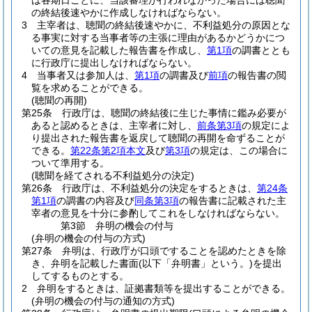
は各期日ごとに、当該審理が行われなかった場合には聴聞
の終結後速やかに作成しなければならない。
3
主宰者は、聴聞の終結後速やかに、不利益処分の原因とな
る事実に対する当事者等の主張に理由があるかどうかにつ
いての意見を記載した報告書を作成し、
第1項
の調書ととも
に行政庁に提出しなければならない。
4
当事者又は参加人は、
第1項
の調書及び
前項
の報告書の閲
覧を求めることができる。
(聴聞の再開)
第25条
行政庁は、聴聞の終結後に生じた事情に鑑み必要が
あると認めるときは、主宰者に対し、
前条第3項
の規定によ
り提出された報告書を返戻して聴聞の再開を命ずることが
できる。
第22条第2項本文
及び
第3項
の規定は、この場合に
ついて準用する。
(聴聞を経てされる不利益処分の決定)
第26条
行政庁は、不利益処分の決定をするときは、
第24条
第1項
の調書の内容及び
同条第3項
の報告書に記載された主
宰者の意見を十分に参酌してこれをしなければならない。
第3節
弁明の機会の付与
(弁明の機会の付与の方式)
第27条
弁明は、行政庁が口頭ですることを認めたときを除
き、弁明を記載した書面
(以下「弁明書」という。)
を提出
してするものとする。
2
弁明をするときは、証拠書類等を提出することができる。
(弁明の機会の付与の通知の方式)