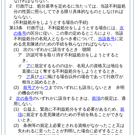
なければならない。
2
行政庁は、処分基準を定めるに当たっては、当該不利益処
分の性質に照らしてできる限り具体的なものとしなければ
ならない。
(不利益処分をしようとする場合の手続)
第13条
行政庁は、不利益処分をしようとする場合には、
次
の各号
の区分に従い、この章の定めるところにより、当該
不利益処分の名宛人となるべき者について、
当該各号
に定
める意見陳述のための手続を執らなければならない。
(1)
次のいずれかに該当するとき 聴聞
ア
許認可等を取り消す不利益処分をしようとすると
き。
イ
ア
に規定するもののほか、名宛人の資格又は地位を
直接にはく奪する不利益処分をしようとするとき。
ウ
ア
及び
イ
に掲げる場合以外の場合であって行政庁が
相当と認めるとき。
(2)
前号ア
から
ウ
までのいずれにも該当しないとき 弁明
の機会の付与
2
次の各号
のいずれかに該当するときは、
前項
の規定は、適
用しない。
(1)
公益上、緊急に不利益処分をする必要があるため、
前
項
に規定する意見陳述のための手続を執ることができな
いとき。
(2)
条例等の規定上必要とされる資格がなかったこと又は
失われるに至ったことが判明した場合に必ずすることと