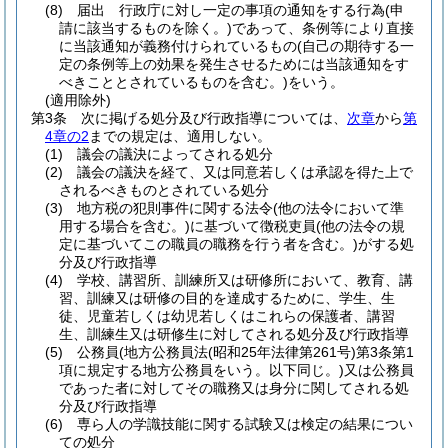
(8)
届出 行政庁に対し一定の事項の通知をする行為
(申
請に該当するものを除く。)
であって、条例等により直接
に当該通知が義務付けられているもの
(自己の期待する一
定の条例等上の効果を発生させるためには当該通知をす
べきこととされているものを含む。)
をいう。
(適用除外)
第3条
次に掲げる処分及び行政指導については、
次章
から
第
4章の2
までの規定は、適用しない。
(1)
議会の議決によってされる処分
(2)
議会の議決を経て、又は同意若しくは承認を得た上で
されるべきものとされている処分
(3)
地方税の犯則事件に関する法令
(他の法令において準
用する場合を含む。)
に基づいて徴税吏員
(他の法令の規
定に基づいてこの職員の職務を行う者を含む。)
がする処
分及び行政指導
(4)
学校、講習所、訓練所又は研修所において、教育、講
習、訓練又は研修の目的を達成するために、学生、生
徒、児童若しくは幼児若しくはこれらの保護者、講習
生、訓練生又は研修生に対してされる処分及び行政指導
(5)
公務員
(地方公務員法
(昭和25年法律第261号)
第3条第1
項に規定する地方公務員をいう。以下同じ。)
又は公務員
であった者に対してその職務又は身分に関してされる処
分及び行政指導
(6)
専ら人の学識技能に関する試験又は検定の結果につい
ての処分