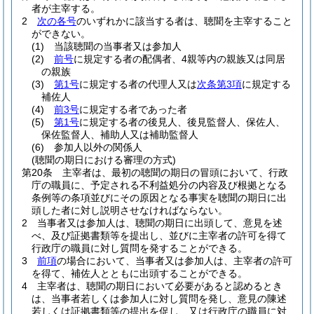
者が主宰する。
2
次の各号
のいずれかに該当する者は、聴聞を主宰すること
ができない。
(1)
当該聴聞の当事者又は参加人
(2)
前号
に規定する者の配偶者、4親等内の親族又は同居
の親族
(3)
第1号
に規定する者の代理人又は
次条第3項
に規定する
補佐人
(4)
前3号
に規定する者であった者
(5)
第1号
に規定する者の後見人、後見監督人、保佐人、
保佐監督人、補助人又は補助監督人
(6)
参加人以外の関係人
(聴聞の期日における審理の方式)
第20条
主宰者は、最初の聴聞の期日の冒頭において、行政
庁の職員に、予定される不利益処分の内容及び根拠となる
条例等の条項並びにその原因となる事実を聴聞の期日に出
頭した者に対し説明させなければならない。
2
当事者又は参加人は、聴聞の期日に出頭して、意見を述
べ、及び証拠書類等を提出し、並びに主宰者の許可を得て
行政庁の職員に対し質問を発することができる。
3
前項
の場合において、当事者又は参加人は、主宰者の許可
を得て、補佐人とともに出頭することができる。
4
主宰者は、聴聞の期日において必要があると認めるとき
は、当事者若しくは参加人に対し質問を発し、意見の陳述
若しくは証拠書類等の提出を促し、又は行政庁の職員に対