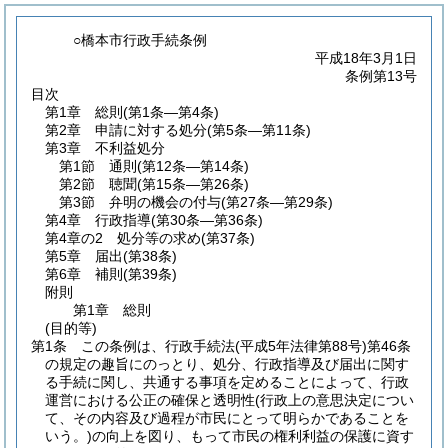
○橋本市行政手続条例
平成18年3月1日
条例第13号
目次
第1章
総則
(第1条―第4条)
第2章
申請に対する処分
(第5条―第11条)
第3章
不利益処分
第1節
通則
(第12条―第14条)
第2節
聴聞
(第15条―第26条)
第3節
弁明の機会の付与
(第27条―第29条)
第4章
行政指導
(第30条―第36条)
第4章の2
処分等の求め
(第37条)
第5章
届出
(第38条)
第6章
補則
(第39条)
附則
第1章
総則
(目的等)
第1条
この条例は、行政手続法
(平成5年法律第88号)
第46条
の規定の趣旨にのっとり、処分、行政指導及び届出に関す
る手続に関し、共通する事項を定めることによって、行政
運営における公正の確保と透明性
(行政上の意思決定につい
て、その内容及び過程が市民にとって明らかであることを
いう。)
の向上を図り、もって市民の権利利益の保護に資す