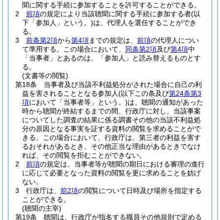
聞に関する手続に参加することを許可することができる。
2
前項
の規定により当該聴聞に関する手続に参加する者
(以
下「参加人」という。)
は、代理人を選任することができ
る。
3
前条第2項
から
第4項
までの規定は、
前項
の代理人につい
て準用する。
この場合において、
同条第2項
及び
第4項
中
「当事者」とあるのは、「参加人」と読み替えるものとす
る。
(文書等の閲覧)
第18条
当事者及び当該不利益処分がされた場合に自己の利
益を害されることとなる参加人
(以下この条及び
第24条第3
項
において「当事者等」という。)
は、聴聞の通知があった
時から聴聞が終結するまでの間、行政庁に対し、当該事案
についてした調査の結果に係る調書その他の当該不利益処
分の原因となる事実を証する資料の閲覧を求めることがで
きる。
この場合において、行政庁は、第三者の利益を害す
るおそれがあるとき、その他正当な理由があるときでなけ
れば、その閲覧を拒むことができない。
2
前項
の規定は、当事者等が聴聞の期日における審理の進行
に応じて必要となった資料の閲覧を更に求めることを妨げ
ない。
3
行政庁は、
前2項
の閲覧について日時及び場所を指定する
ことができる。
(聴聞の主宰)
第19条
聴聞は、行政庁が指名する職員その他規則で定める