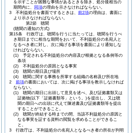
を示すことが困難な事情があるときを除き、処分後相当の
期間内に、
同項
の理由を示さなければならない。
3
不利益処分を書面でするときは、
前2項
の理由は、書面に
より示さなければならない。
第2節
聴聞
(聴聞の通知の方式)
第15条
行政庁は、聴聞を行うに当たっては、聴聞を行うべ
き期日までに相当な期間をおいて、不利益処分の名宛人と
なるべき者に対し、次に掲げる事項を書面により通知しな
ければならない。
(1)
予定される不利益処分の内容及び根拠となる条例等の
条項
(2)
不利益処分の原因となる事実
(3)
聴聞の期日及び場所
(4)
聴聞に関する事務を所掌する組織の名称及び所在地
2
前項
の書面においては、次に掲げる事項を教示しなければ
ならない。
(1)
聴聞の期日に出頭して意見を述べ、及び証拠書類又は
証拠物
(以下「証拠書類等」という。)
を提出し、又は聴
聞の期日への出頭に代えて陳述書及び証拠書類等を提出
することができること。
(2)
聴聞が終結する時までの間、当該不利益処分の原因と
なる事実を証する資料の閲覧を求めることができるこ
と。
3
行政庁は、不利益処分の名宛人となるべき者の所在が判明