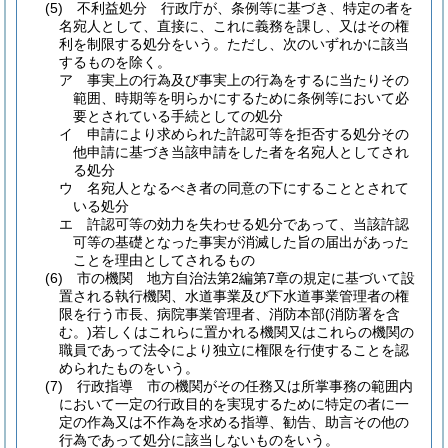
(5)
不利益処分 行政庁が、条例等に基づき、特定の者を
名宛人として、直接に、これに義務を課し、又はその権
利を制限する処分をいう。
ただし、次のいずれかに該当
するものを除く。
ア
事実上の行為及び事実上の行為をするに当たりその
範囲、時期等を明らかにするために条例等において必
要とされている手続としての処分
イ
申請により求められた許認可等を拒否する処分その
他申請に基づき当該申請をした者を名宛人としてされ
る処分
ウ
名宛人となるべき者の同意の下にすることとされて
いる処分
エ
許認可等の効力を失わせる処分であって、当該許認
可等の基礎となった事実が消滅した旨の届出があった
ことを理由としてされるもの
(6)
市の機関 地方自治法第2編第7章の規定に基づいて設
置される執行機関、水道事業及び下水道事業管理者の権
限を行う市長、病院事業管理者、消防本部
(消防署を含
む。)
若しくはこれらに置かれる機関又はこれらの機関の
職員であって法令により独立に権限を行使することを認
められたものをいう。
(7)
行政指導 市の機関がその任務又は所掌事務の範囲内
において一定の行政目的を実現するために特定の者に一
定の作為又は不作為を求める指導、勧告、助言その他の
行為であって処分に該当しないものをいう。