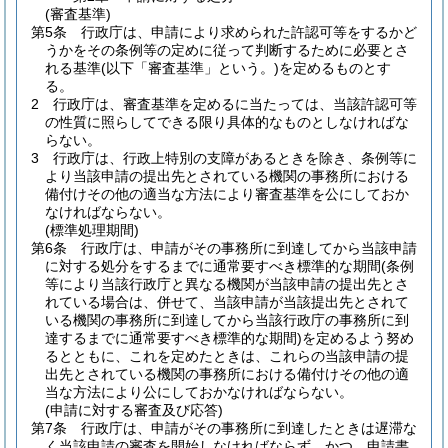
(審査基準)
第5条
行政庁は、申請により求められた許認可等をするかど
うかをその条例等の定めに従って判断するために必要とさ
れる基準
(以下「審査基準」という。)
を定めるものとす
る。
2
行政庁は、審査基準を定めるに当たっては、当該許認可等
の性質に照らしてできる限り具体的なものとしなければな
らない。
3
行政庁は、行政上特別の支障があるときを除き、条例等に
より当該申請の提出先とされている機関の事務所における
備付けその他の適当な方法により審査基準を公にしておか
なければならない。
(標準処理期間)
第6条
行政庁は、申請がその事務所に到達してから当該申請
に対する処分をするまでに通常要すべき標準的な期間
(条例
等により当該行政庁と異なる機関が当該申請の提出先とさ
れている場合は、併せて、当該申請が当該提出先とされて
いる機関の事務所に到達してから当該行政庁の事務所に到
達するまでに通常要すべき標準的な期間)
を定めるよう努め
るとともに、これを定めたときは、これらの当該申請の提
出先とされている機関の事務所における備付けその他の適
当な方法により公にしておかなければならない。
(申請に対する審査及び応答)
第7条
行政庁は、申請がその事務所に到達したときは遅滞な
く当該申請の審査を開始しなければならず、かつ、申請書