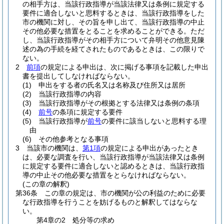
の相手方は、当該行政指導が当該法律又は条例に規定する
要件に適合しないと思料するときは、当該行政指導をした
市の機関に対し、その旨を申し出て、当該行政指導の中止
その他必要な措置をとることを求めることができる。
ただ
し、当該行政指導がその相手方について弁明その他意見陳
述の為の手続を経てされたものであるときは、この限りで
ない。
2
前項
の規定による申出は、次に掲げる事項を記載した申出
書を提出してしなければならない。
(1)
申出をする者の氏名又は名称及び住所又は居所
(2)
当該行政指導の内容
(3)
当該行政指導がその根拠とする法律又は条例の条項
(4)
前号
の条項に規定する要件
(5)
当該行政指導が
前号
の要件に該当しないと思料する理
由
(6)
その他参考となる事項
3
当該市の機関は、
第1項
の規定による申出があったとき
は、必要な調査を行い、当該行政指導が当該法律又は条例
に規定する要件に適合しないと認めるときは、当該行政指
導の中止その他必要な措置をとらなければならない。
(この章の解釈)
第36条
この章の規定は、市の機関が公の利益のために必要
な行政指導を行うことを妨げるものと解釈してはならな
い。
第4章の2
処分等の求め