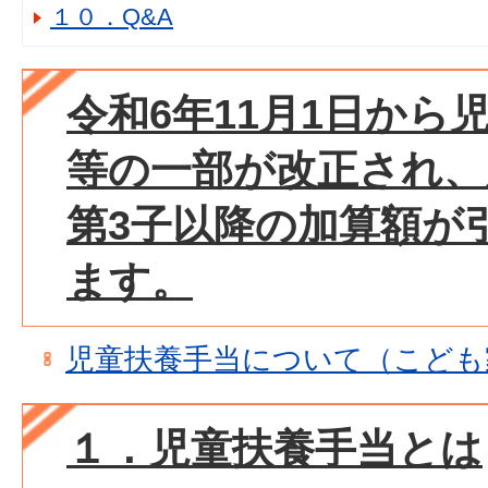
１０．Q&A
令和6年11月1日から
等の一部が改正され、
第3子以降の加算額が
ます。
児童扶養手当について（こども
１．児童扶養手当とは