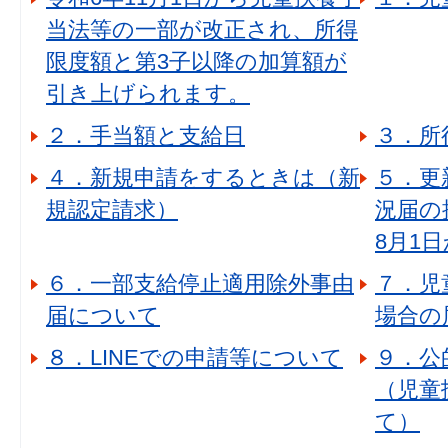
当法等の一部が改正され、所得
限度額と第3子以降の加算額が
引き上げられます。
２．手当額と支給日
３．所
４．新規申請をするときは（新
５．更
規認定請求）
況届の
8月1日
６．一部支給停止適用除外事由
７．児
届について
場合の
８．LINEでの申請等について
９．公
（児童
て）