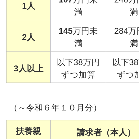
1人
満
満
145
万円未
284
2人
満
満
以下38万円
以下3
3人以上
ずつ加算
ずつ
（～令和６年１０月分）
扶養親
請求者（本人）