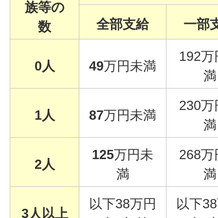
族等の
全部支給
一部
数
192
0人
49
万円未満
満
230
1人
87
万円未満
満
125
万円未
268
2人
満
満
以下38万円
以下3
3人以上