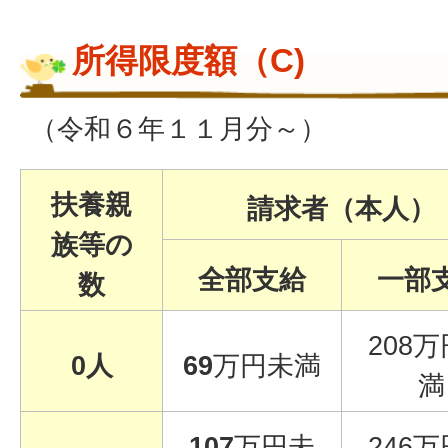
所得限度額（C)
（令和６年１１月分～）
扶養親
請求者（本人）
族等の
全部支給
一部
数
208
0人
69
万円未満
満
107
万円未
246