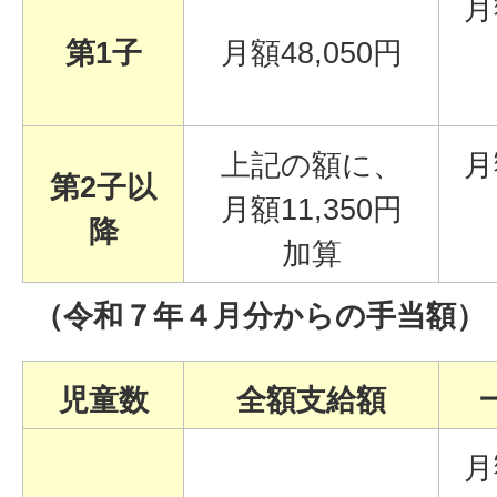
月
第1子
月額48,050円
上記の額に、
月
第2子以
月額11,350円
降
加算
（令和７
年４
月分からの手当額）
児童数
全額支給額
月