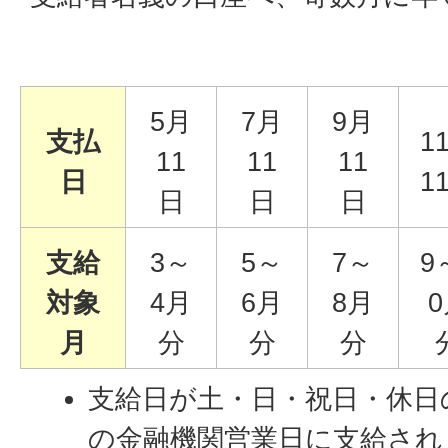
5月
7月
9月
支払
1
11
11
11
日
1
日
日
日
支給
3～
5～
7～
9
対象
4月
6月
8月
月
分
分
分
支給日が土・日・祝日・休日
の金融機関営業日に支給され