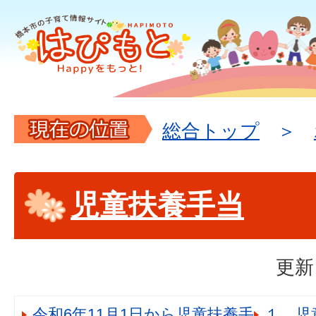
現
総合トップ
在
の
児童扶養手当
位
置
更新
令和6年11月1日から児童扶養手
１．児