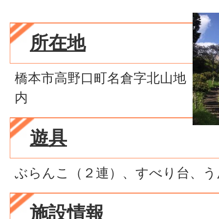
所在地
橋本市高野口町名倉字北山地
内
遊具
ぶらんこ（２連）、すべり台、う
施設情報