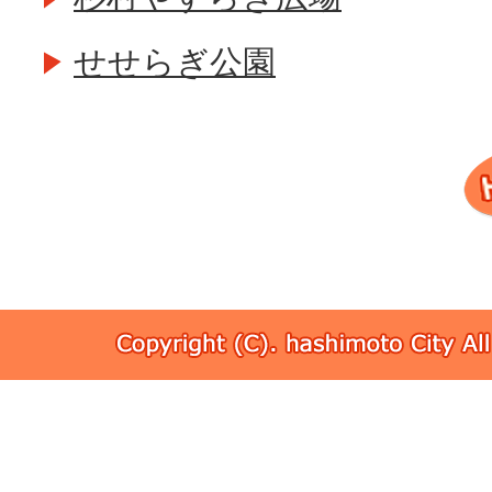
せせらぎ公園
Copyri
(C).
hashim