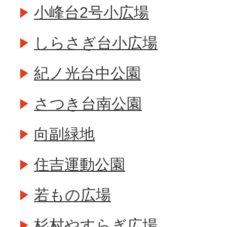
小峰台2号小広場
しらさぎ台小広場
紀ノ光台中公園
さつき台南公園
向副緑地
住吉運動公園
若もの広場
杉村やすらぎ広場