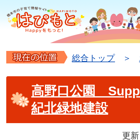
現
総合トップ
在
の
高野口公園 Suppo
位
紀北緑地建設
置
更新