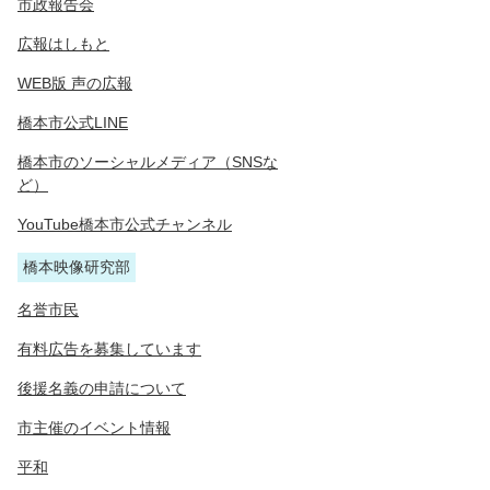
市政報告会
広報はしもと
WEB版 声の広報
橋本市公式LINE
橋本市のソーシャルメディア（SNSな
ど）
YouTube橋本市公式チャンネル
橋本映像研究部
名誉市民
有料広告を募集しています
後援名義の申請について
市主催のイベント情報
平和